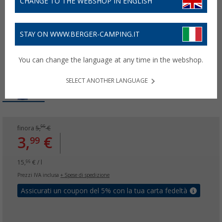
CHANGE TO THE WEBSHOP IN ENGLISH
STAY ON WWW.BERGER-CAMPING.IT
You can change the language at any time in the webshop.
SELECT ANOTHER LANGUAGE
99
finora
5,
€
3,
€
99
15,
€ / l
96
Prezzi IVA inclusa
+ Spese di spedizione
Assicurati un coupon del 5% con la tua carta fedeltà