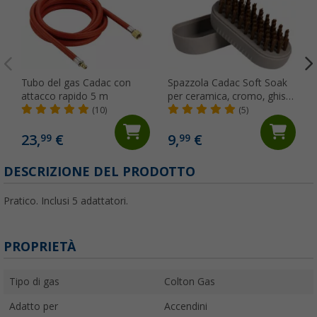
Tubo del gas Cadac con
Spazzola Cadac Soft Soak
attacco rapido 5 m
per ceramica, cromo, ghisa
e superfici smaltate 12 cm
(10)
(5)
23,
€
9,
€
99
99
DESCRIZIONE DEL PRODOTTO
Pratico. Inclusi 5 adattatori.
PROPRIETÀ
Tipo di gas
Colton Gas
Adatto per
Accendini