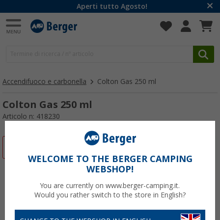
Aperti tutto Agosto!
Accendifuoco e carbonella
Colton Gas 250 ml
Colton Gas 250 ml
Articolo n: 418230
-33%
WELCOME TO THE BERGER CAMPING
WEBSHOP!
You are currently on www.berger-camping.it.
Would you rather switch to the store in English?