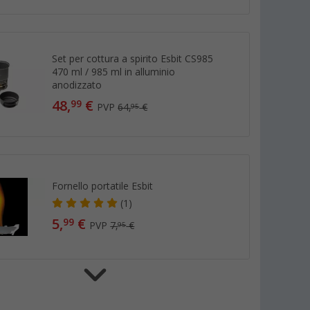
Set per cottura a spirito Esbit CS985
470 ml / 985 ml in alluminio
anodizzato
48,
€
99
PVP
64,
€
95
Fornello portatile Esbit
(1)
5,
€
99
PVP
7,
€
95
Fornello tascabile Esbit con