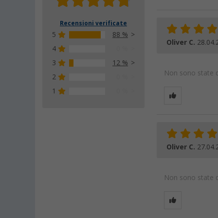
Recensioni verificate
5
88 %
Oliver C.
28.04.
4
0 %
3
12 %
Non sono state da
2
0 %
1
0 %
Oliver C.
27.04.
Non sono state da