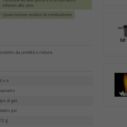
Funziona ad alta quota e a temperature
inferiori allo zero
Quasi nessun residuo di combustione
protetto da umidità e rottura.
0 x 4
iametro
ipo di gas
datto per
72 g