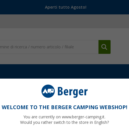
Aperti tutto Agosto!
 fornelli
Accendifuoco e carbonella
Combustibile solido Esbit p
lo tascabile 20 unità da 4 g
WELCOME TO THE BERGER CAMPING WEBSHOP!
You are currently on www.berger-camping.it.
Would you rather switch to the store in English?