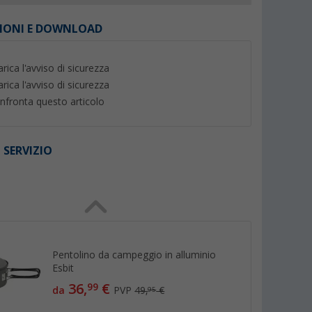
IONI E DOWNLOAD
arica l'avviso di sicurezza
arica l'avviso di sicurezza
nfronta questo articolo
 SERVIZIO
I
ttiere
Bacinella di pulizia Cadac Soft
Pietra refrattaria pe
nox 13,7 cm
Soak per padelle e teglie per
Cadac Pro 50 per b
grigliate 30 cm
gas o elettrici
(10)
(21)
19,
€
39,
€
99
99
Pentolino da campeggio in alluminio
Esbit
36,
€
99
da
PVP
49,
€
95