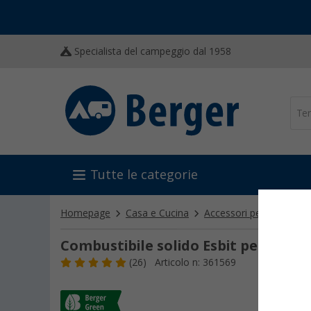
Specialista del campeggio dal 1958
Tutte le categorie
Homepage
Casa e Cucina
Accessori per barbecue e
Combustibile solido Esbit per fornel
(26)
Articolo n: 361569