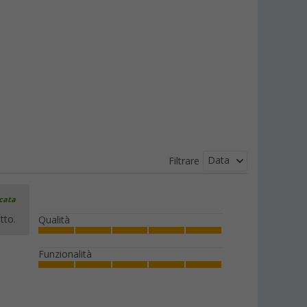
compresse di combustibile solido
(7)
18,
€
99
PVP
21,
€
95
Fornello tascabile Esbit con funzione
di protezione dal vento e con pastiglie
di combustibile secco incluse
(12)
Data
Filtrare
9,
€
99
da
PVP
14,
€
95
icata
tto.
Qualità
Pentolino da campeggio in titanio
Funzionalità
Esbit 0,75 litri
49,
€
99
PVP
64,
€
95