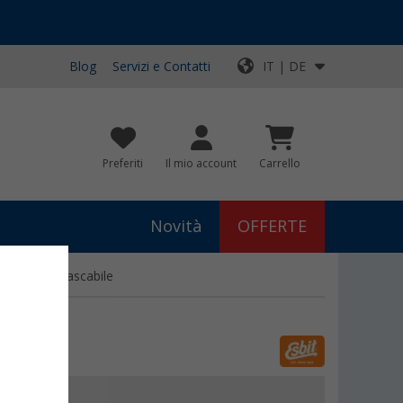
Blog
Servizi e Contatti
IT | DE
Preferiti
Il mio account
Carrello
Novità
OFFERTE
er fornello tascabile