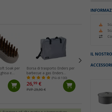
INFORMAZ
Sc
Sc
Co
%
IL NOSTRO
ACCESSOR
oft Soak per
Borsa di trasporto Enders per
Supporto per caffe
ghisa e
barbecue a gas Enders
Cadac in acciaio i
e 12 cm
Explorer
(Più di 100)
(8)
26,
€
7,
€
99
99
PVP 29,90 €
PVP 9,95 €