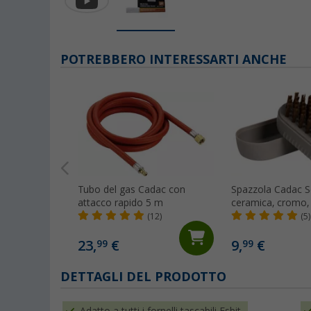
POTREBBERO INTERESSARTI ANCHE
Tubo del gas Cadac con
Spazzola Cadac S
attacco rapido 5 m
ceramica, cromo, 
superfici smaltat
(12)
(5)
23,
€
9,
€
99
99
DETTAGLI DEL PRODOTTO