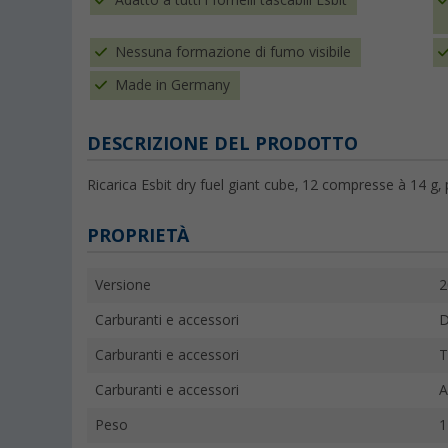
Adatto a tutti i fornelli tascabili Esbit
Nessuna formazione di fumo visibile
Made in Germany
DESCRIZIONE DEL PRODOTTO
Ricarica Esbit dry fuel giant cube, 12 compresse à 14 g, 
PROPRIETÀ
Versione
2
Carburanti e accessori
D
Carburanti e accessori
T
Carburanti e accessori
A
Peso
1