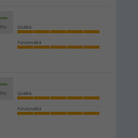
icata
Caffettiera Esbit XS in acciaio inox con
bruciatore a combustibile solido 200
tto.
Qualità
ml
(4)
Funzionalità
46,
€
99
PVP
59,
€
95
Fornello portatile in alluminio Esbit a
combustibile solido 585 ml
icata
(8)
tto.
Qualità
33,
€
99
da
PVP
39,
€
95
Funzionalità
Fornello portatile in alluminio
anodizzato Esbit a combustibile solido