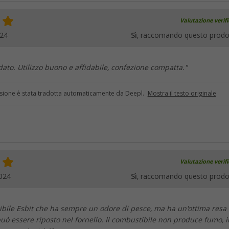
Valutazione verif
024
Sì
, raccomando questo prodo
dato. Utilizzo buono e affidabile, confezione compatta."
sione è stata tradotta automaticamente da Deepl.
Mostra il testo originale
Valutazione verif
024
Sì
, raccomando questo prodo
ibile Esbit che ha sempre un odore di pesce, ma ha un'ottima resa 
ò essere riposto nel fornello. Il combustibile non produce fumo, i