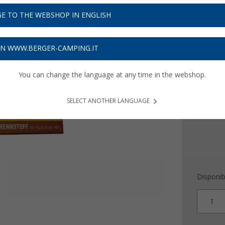
4,
99
E TO THE WEBSHOP IN ENGLISH
Prezzi IVA 
Assicur
ON WWW.BERGER-CAMPING.IT
Versione
You can change the language at any time in the webshop.
20 x 4
SELECT ANOTHER LANGUAGE
Disponibi
1