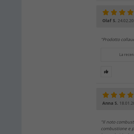
Olaf S.
24.02.2
"Prodotto collau
La recen
Anna S.
18.01.2
"Il noto combust
combustione e pu