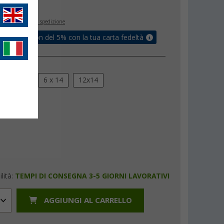
€
inclusa
+ Spese di spedizione
ati un coupon del 5% con la tua carta fedeltà
16x5
6 x 14
12x14
lità:
TEMPI DI CONSEGNA 3-5 GIORNI LAVORATIVI
AGGIUNGI AL CARRELLO