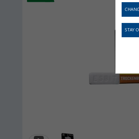
CHANG
STAY 