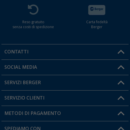
Reso gratuito
Carta fedeltà
senza costi di spedizione
Berger
CONTATTI
Orari di apertura del servizio:
SOCIAL MEDIA
Lun. - Ven.: 08:00 - 17:00
SERVIZI BERGER
Hai una domanda?
SERVIZIO CLIENTI
Diventare rivenditori
Il mio Account
METODI DI PAGAMENTO
Informazioni sulla spedizione
I miei Preferiti
Resi
SPEDIAMO CON