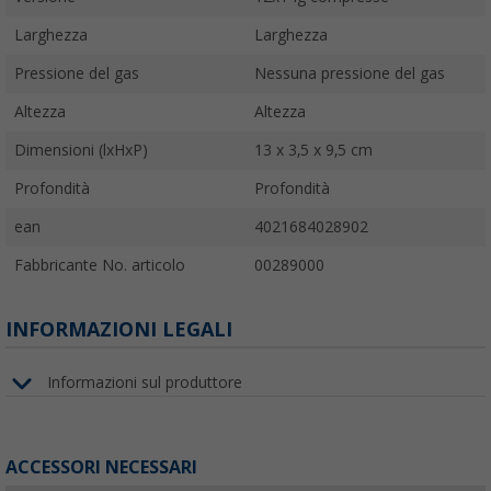
Larghezza
Larghezza
Pressione del gas
Nessuna pressione del gas
Altezza
Altezza
Dimensioni (lxHxP)
13 x 3,5 x 9,5 cm
Profondità
Profondità
ean
4021684028902
Fabbricante No. articolo
00289000
INFORMAZIONI LEGALI
Informazioni sul produttore
ACCESSORI NECESSARI