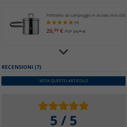
Pentolino da campeggio in acciaio inox Esbi
(4)
26,
€
99
PVP
34,
€
95
RECENSIONI
(7)
Pentolino da campeggio in alluminio Esbit
36,
€
99
da
PVP
49,
€
95
VOTA QUESTO ARTICOLO
5 / 5
Combustibile solido Esbit per fornello tascab
(26)