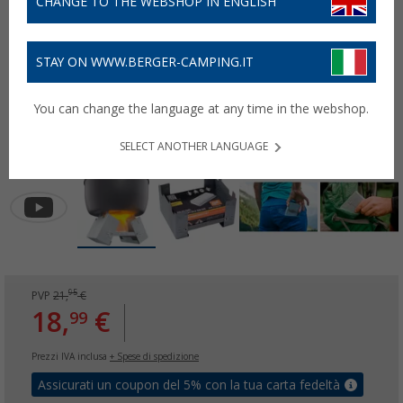
CHANGE TO THE WEBSHOP IN ENGLISH
STAY ON WWW.BERGER-CAMPING.IT
You can change the language at any time in the webshop.
SELECT ANOTHER LANGUAGE
95
PVP
21,
€
18,
€
99
Prezzi IVA inclusa
+ Spese di spedizione
Assicurati un coupon del 5% con la tua carta fedeltà