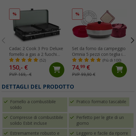
%
%
Cadac 2 Cook 3 Pro Deluxe
Set da forno da campeggio
fornello a gas a 2 fuochi
Omnia 5 pezzi con teglia in
grigio/nero 30 mbar
silicone, griglia, borsa per il
(52)
(Più di 100)
trasporto e guanti da forno
150,- €
74,
€
99
PVP 169,- €
PVP 99,90 €
DETTAGLI DEL PRODOTTO
Fornello a combustibile
Pratico formato tascabile
solido
Compresse di combustibile
Perfetto per le gite di un
solido Esbit incluse
giorno
Estremamente robusto e
Leggero e facile da riporre