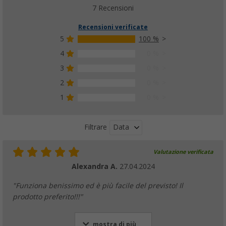
4,
€
99
7 Recensioni
da
Recensioni verificate
5
100 %
4
0 %
3
0 %
Fornello tascabile Esbit con compresse di c
(7)
2
0 %
18,
€
99
1
0 %
PVP
21,
€
95
Data
Filtrare
Valutazione verificata
Fornello tascabile Esbit con funzione di pro
con pastiglie di combustibile secco incluse
Alexandra A.
27.04.2024
(12)
"Funziona benissimo ed è più facile del previsto! Il
9,
€
99
da
PVP
14,
€
95
prodotto preferito!!!"
mostra di più