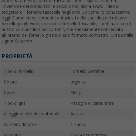
Sfortunatamente, non c'è traccia di come il signor Schumm,
l'inventore del combustibile secco Esbit, abbia avuto l'idea di
progettare il fornello tascabile negli anni '30 come lo conosciamo
oggi. Siamo semplicemente entusiasti della sua idea del robusto
fornello pieghevole; un piccolo fornello tascabile, combinato con il
nostro combustibile secco Esbit, che è idealmente conservato
all'interno del fornello grazie al suo formato compatto. Grazie mille
signor Schumm.
PROPRIETÀ
Tipo di fornello
Fornello portatile
Colore
argento
Peso
360 g
Tipo di gas
Pastiglie di carburante
Alloggiamento del materiale
Acciaio
Numero di fornelli
1 Fuoco
Versione
12x14g compresse