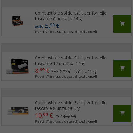
Combustibile solido Esbit per fornello
tascabile 6 unità da 14 g
5,
€
99
solo
Prezzi IVA inclusa, più spese di spedizione
Combustibile solido Esbit per fornello
tascabile 12 unità da 14 g
8,
€
99
PVP
9,
€
95
(53,
€ / 1 kg)
51
Prezzi IVA inclusa, più spese di spedizione
Combustibile solido Esbit per fornello
tascabile 8 unità da 27g
10,
€
99
PVP
11,
€
95
Prezzi IVA inclusa, più spese di spedizione