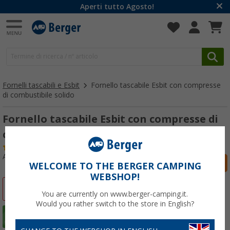
Aperti tutto Agosto!
Fornelli tascabili e Esbit
Fornello tascabile Esbit con compresse
di combustibile solido
Fornello tascabile Esbit con compresse di
combustibile solido incluse 12x14g
(7)
Articolo n: 472340
WELCOME TO THE BERGER CAMPING
WEBSHOP!
-13%
You are currently on www.berger-camping.it.
Would you rather switch to the store in English?