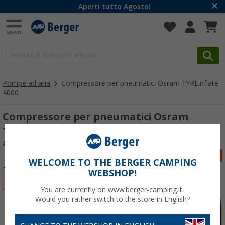
Aperti tutto Agosto!
Pompe ad aria
Compressore per pneumatici Osram TYREinflate
4000
Compressore per pneumatici Osram
TYREinflate 4000
Articolo n: 644750
WELCOME TO THE BERGER CAMPING
WEBSHOP!
-2%
You are currently on www.berger-camping.it.
Would you rather switch to the store in English?