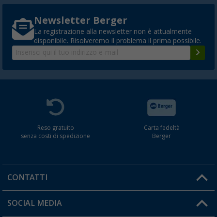
Newsletter Berger
La registrazione alla newsletter non è attualmente
disponibile. Risolveremo il problema il prima possibile.
Reso gratuito
Carta fedeltà
senza costi di spedizione
Berger
CONTATTI
Orari di apertura del servizio:
SOCIAL MEDIA
Lun. - Ven.: 08:00 - 17:00