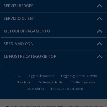
SERVIZI BERGER
Hai una domanda?
SERVIZIO CLIENTI
Diventare rivenditori
Il mio Account
METODI DI PAGAMENTO
Informazioni sulla spedizione
I miei Preferiti
Resi
SPEDIAMO CON
Carta fedeltà Berger
Stato del mio ordine
LE NOSTRE CATEGORIE TOP
FAQ e Contatti
Accessori per Caravan e Camper
CGV
Legge sulle Batterie
Legge sugli articoli elettrici
WC da Campeggio
Note legali
Protezione dei dati
Diritto di recesso
Accessibilità
Impostazioni dei cookie
Mobili per il Campeggio
Frigo Portatili
Tutti i prezzi sono comprensivi di IVA, consegna gratuita a partire da 50 euro in Germania,