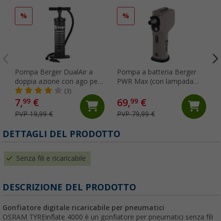
%
%
Pompa Berger DualAir a
Pompa a batteria Berger
doppia azione con ago per
PWR Max (con lampada
valvole
inclusa)
(3)
7,
€
69,
€
99
99
PVP 19,99 €
PVP 79,99 €
DETTAGLI DEL PRODOTTO
Senza fili e ricaricabile
DESCRIZIONE DEL PRODOTTO
Gonfiatore digitale ricaricabile per pneumatici
OSRAM TYREinflate 4000 è un gonfiatore per pneumatici senza fili