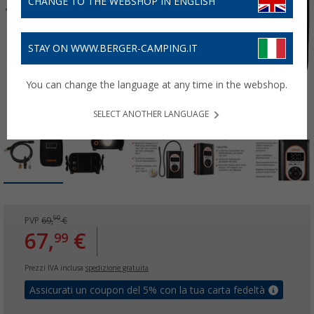
CHANGE TO THE WEBSHOP IN ENGLISH
STAY ON WWW.BERGER-CAMPING.IT
You can change the language at any time in the webshop.
SELECT ANOTHER LANGUAGE
90
PVP
69,
€
67,
€
99
Prezzi IVA inclusa
spedizione gratuita
Assicurati un coupon del 5% con la tua carta fedeltà