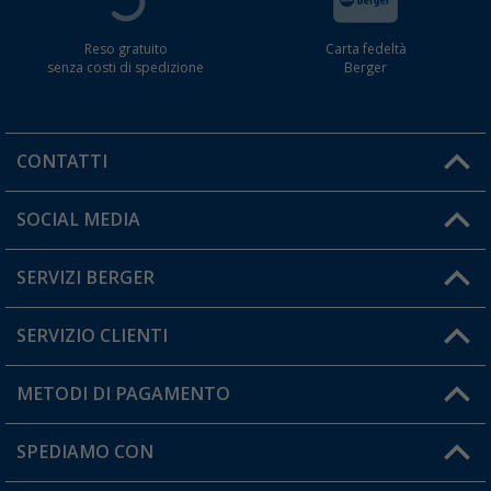
Reso gratuito
Carta fedeltà
senza costi di spedizione
Berger
CONTATTI
Orari di apertura del servizio:
SOCIAL MEDIA
Lun. - Ven.: 08:00 - 17:00
SERVIZI BERGER
Hai una domanda?
SERVIZIO CLIENTI
Diventare rivenditori
Il mio Account
METODI DI PAGAMENTO
Informazioni sulla spedizione
I miei Preferiti
Resi
SPEDIAMO CON
Carta fedeltà Berger
Stato del mio ordine