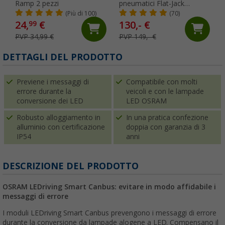
Ramp 2 pezzi
pneumatici Flat-Jack
Camper 2.0 per veicoli fino
(Più di 100)
(70)
a 6 tonnellate e fino a 305
24,
€
130,- €
99
mm di larghezza del
PVP 34,99 €
PVP 149,- €
pneumatico
DETTAGLI DEL PRODOTTO
Previene i messaggi di
Compatibile con molti
errore durante la
veicoli e con le lampade
conversione dei LED
LED OSRAM
Robusto alloggiamento in
In una pratica confezione
alluminio con certificazione
doppia con garanzia di 3
IP54
anni
DESCRIZIONE DEL PRODOTTO
OSRAM LEDriving Smart Canbus: evitare in modo affidabile i
messaggi di errore
I moduli LEDriving Smart Canbus prevengono i messaggi di errore
durante la conversione da lampade alogene a LED. Compensano il