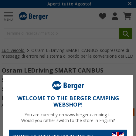
Aperti tutto Agosto!
Luci veicolo
Osram LEDriving SMART CANBUS soppressore di
messaggi di errore nel sistema di bordo per la conversione dei LED
Osram LEDriving SMART CANBUS
soppressore di messaggi di guasto nel
sistema di bordo per la conversione dei
LED LEDSC02-1
WELCOME TO THE BERGER CAMPING
WEBSHOP!
Articolo n: 797873
You are currently on www.berger-camping.it.
Would you rather switch to the store in English?