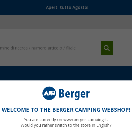
Aperti tutto Agosto!
ine e dispenser per liquidi
Contenitore di spezie e portachiavi Berg
Berger Mini 4 in 1 con sale pepe paprika e
WELCOME TO THE BERGER CAMPING WEBSHOP!
You are currently on www.berger-camping.it.
Would you rather switch to the store in English?