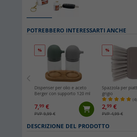
POTREBBERO INTERESSARTI ANCHE
%
%
Dispenser per olio e aceto
Spazzola per piat
Berger con supporto 120 ml
grigio
(4)
7,
€
2,
€
99
99
PVP 9,99 €
PVP 4,99 €
DESCRIZIONE DEL PRODOTTO