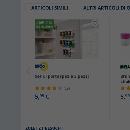
ARTICOLI SIMILI
ALTRI ARTICOLI DI
pice-8
Set di portaspezie 3 pezzi
Brun
shak
(53)
5,
€
5,
99
99
ZULETZT BESUCHT