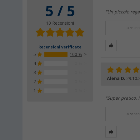
5 / 5
"Un piccolo regal
10 Recensioni
La recen
Recensioni verificate
5
100 %
4
0 %
3
0 %
Alena D.
29.10.
2
0 %
1
0 %
"Super pratico. 
La recen