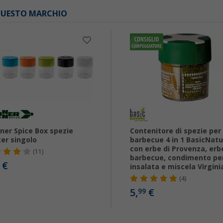
 QUESTO MARCHIO
ner Spice Box spezie
Contenitore di spezie per
er singolo
barbecue 4 in 1 BasicNat
con erbe di Provenza, erb
(11)
barbecue, condimento pe
€
insalata e miscela Virgini
(4)
5,
€
99