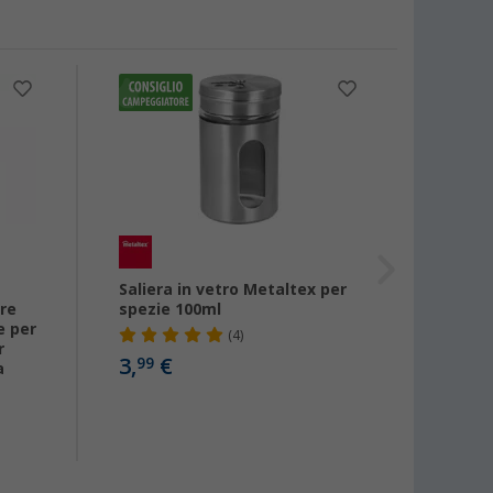
-13
Saliera in vetro Metaltex per
Macini
ure
spezie 100ml
2in1
e per
(4)
r
3,
€
9,
99
99
a