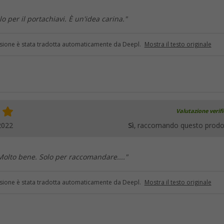
o per il portachiavi. È un'idea carina."
sione è stata tradotta automaticamente da Deepl.
Mostra il testo originale
Valutazione verif
2022
Sì
, raccomando questo prodo
Molto bene. Solo per raccomandare...."
sione è stata tradotta automaticamente da Deepl.
Mostra il testo originale