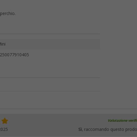
perchio.
ini
250077910405
Valutazione verif
2025
Sì
, raccomando questo prodo