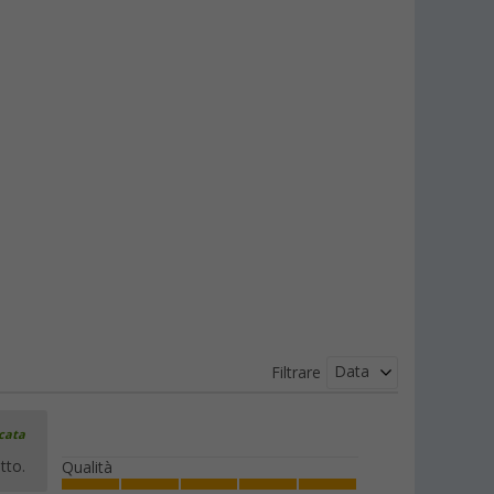
Data
Filtrare
icata
tto.
Qualità