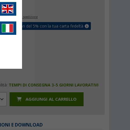
€
inclusa
+ Spese di spedizione
ati un coupon del 5% con la tua carta fedeltà
lità:
TEMPI DI CONSEGNA 3-5 GIORNI LAVORATIVI
AGGIUNGI AL CARRELLO
IONI E DOWNLOAD