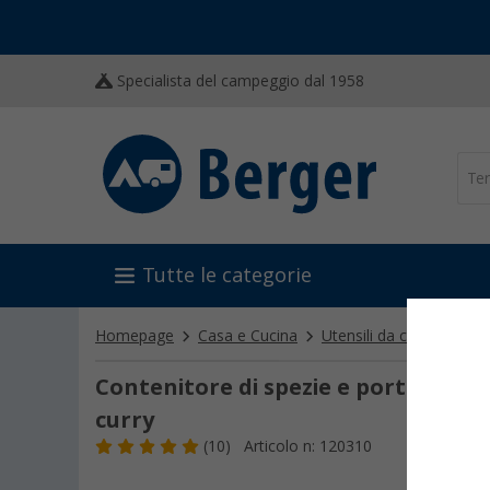
Specialista del campeggio dal 1958
Tutte le categorie
Homepage
Casa e Cucina
Utensili da cucina
Mac
Contenitore di spezie e portachiavi 
curry
(10)
Articolo n: 120310