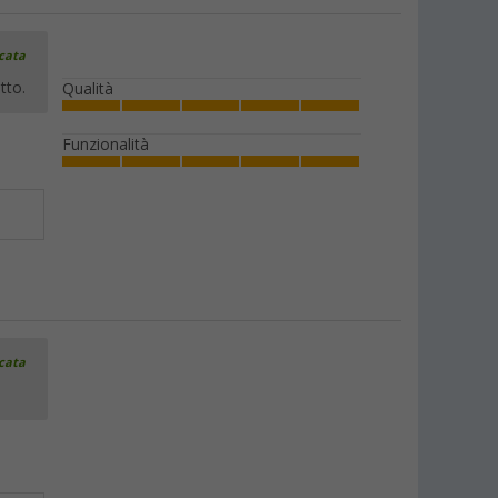
icata
tto.
Qualità
Funzionalità
icata