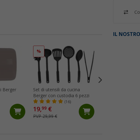
Co
IL NOSTRO
%
%
ti Berger
Set di utensili da cucina
Spatola forata Ber
Berger con custodia 6 pezzi
silicone/plastica v
(16)
(5)
19,
€
2,
€
99
99
PVP 29,99 €
PVP 5,99 €