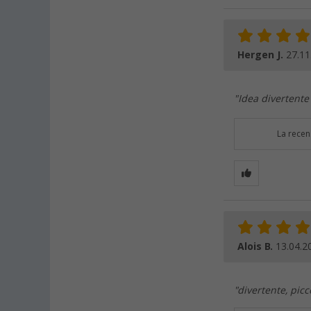
Hergen J.
27.11
"Idea divertente
La recen
Alois B.
13.04.2
"divertente, picc