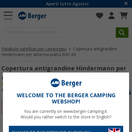
Aperti tutto Agosto!
Parabole satellitari per campeggio
Copertura antigrandine
Hindermann per antenna piatta BAS 60
Copertura antigrandine Hindermann per
antenna piatta BAS 60
(8)
Articolo n: 175250
WELCOME TO THE BERGER CAMPING
WEBSHOP!
-11%
You are currently on www.berger-camping.it.
Would you rather switch to the store in English?