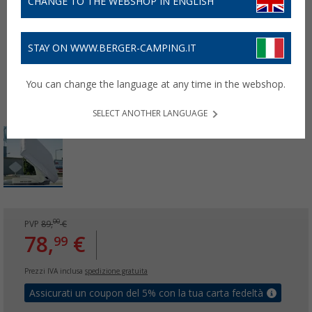
CHANGE TO THE WEBSHOP IN ENGLISH
STAY ON WWW.BERGER-CAMPING.IT
You can change the language at any time in the webshop.
SELECT ANOTHER LANGUAGE
00
PVP
89,
€
78,
€
99
Prezzi IVA inclusa
spedizione gratuita
Assicurati un coupon del 5% con la tua carta fedeltà