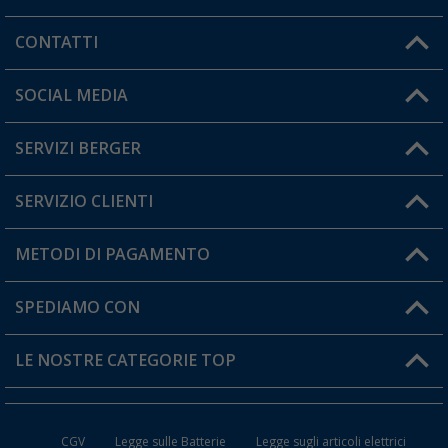
CONTATTI
Orari di apertura del servizio:
SOCIAL MEDIA
Lun. - Ven.: 08:00 - 17:00
SERVIZI BERGER
Hai una domanda?
SERVIZIO CLIENTI
Diventare rivenditori
Il mio Account
METODI DI PAGAMENTO
Informazioni sulla spedizione
I miei Preferiti
Resi
SPEDIAMO CON
Carta fedeltà Berger
Stato del mio ordine
LE NOSTRE CATEGORIE TOP
FAQ e Contatti
Accessori per Caravan e Camper
CGV
Legge sulle Batterie
Legge sugli articoli elettrici