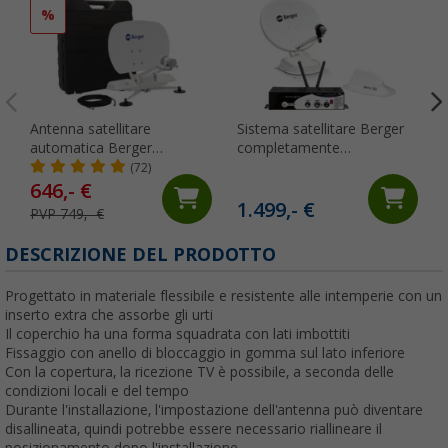
%
Antenna satellitare
Sistema satellitare Berger
automatica Berger
completamente
Pathfinder 2.0 pieghevole
automatico incluso router
(72)
bianco
4G, adatto per
646,- €
camper/caravan/furgonati/cami
1.499,- €
PVP 749,- €
DESCRIZIONE DEL PRODOTTO
Progettato in materiale flessibile e resistente alle intemperie con un
inserto extra che assorbe gli urti
Il coperchio ha una forma squadrata con lati imbottiti
Fissaggio con anello di bloccaggio in gomma sul lato inferiore
Con la copertura, la ricezione TV è possibile, a seconda delle
condizioni locali e del tempo
Durante l'installazione, l'impostazione dell'antenna può diventare
disallineata, quindi potrebbe essere necessario riallineare il
posizionamento dopo l'installazione.