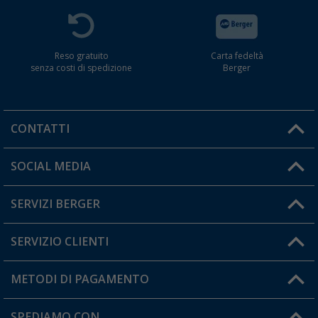
Reso gratuito
Carta fedeltà
senza costi di spedizione
Berger
CONTATTI
Orari di apertura del servizio:
SOCIAL MEDIA
Lun. - Ven.: 08:00 - 17:00
SERVIZI BERGER
Hai una domanda?
SERVIZIO CLIENTI
Diventare rivenditori
Il mio Account
METODI DI PAGAMENTO
Informazioni sulla spedizione
I miei Preferiti
Resi
SPEDIAMO CON