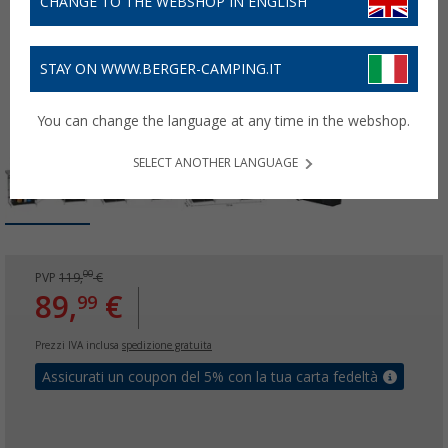
CHANGE TO THE WEBSHOP IN ENGLISH
STAY ON WWW.BERGER-CAMPING.IT
You can change the language at any time in the webshop.
SELECT ANOTHER LANGUAGE
00
PVP
119,
€
89,
€
99
Prezzi IVA inclusa
spedizione gratuita
Assicurati un coupon del 5% con la tua carta fedeltà