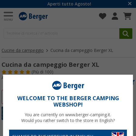
Aperti tutto Agosto!
Cucine da campeggio
Cucina da campeggio Berger XL
Cucina da campeggio Berger XL
(
Più di
100)
Articolo n: 730190
-24%
WELCOME TO THE BERGER CAMPING
WEBSHOP!
You are currently on www.berger-camping.it.
Would you rather switch to the store in English?