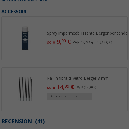
ACCESSORI
Spray impermeabilizzante Berger per tende
9,
€
99
solo
PVP
10,
€
99
19,
€ / 1 l
98
Pali in fibra di vetro Berger 8 mm
14,
€
99
solo
PVP
24,
€
99
Altre versioni disponibili
RECENSIONI
(41)