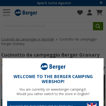
Aperti tutto Agosto!
Cucinotti da campeggio e ripostigli
Cucinotto da campeggio
Berger Granary
Cucinotto da campeggio Berger Granary
(41)
Articolo n: 222560
WELCOME TO THE BERGER CAMPING
-26%
WEBSHOP!
You are currently on www.berger-camping.it.
Would you rather switch to the store in English?