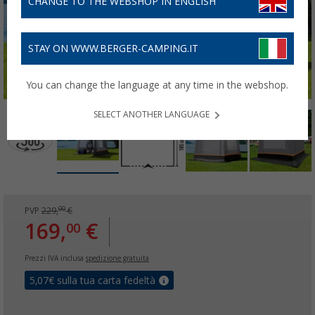
CHANGE TO THE WEBSHOP IN ENGLISH
STAY ON WWW.BERGER-CAMPING.IT
You can change the language at any time in the webshop.
SELECT ANOTHER LANGUAGE
00
PVP
229,
€
169,
€
00
Prezzi IVA inclusa
spedizione gratuita
5,07
€ sulla tua carta fedeltà