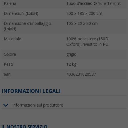
Paleria
Tubo d'acciaio Ø 16 e 19 mm.
Dimensioni (LxlxH)
200 x 185 x 200 cm
Dimensione d’imballaggio
105 x 20 x 20 cm
(LxlxH)
Materiale
100% poliestere (150D
Oxford), rivestito in PU.
Colore
grigio
Peso
12 kg
ean
4036231020537
INFORMAZIONI LEGALI
Informazioni sul produttore
IL NOSTRO SERVIZIO