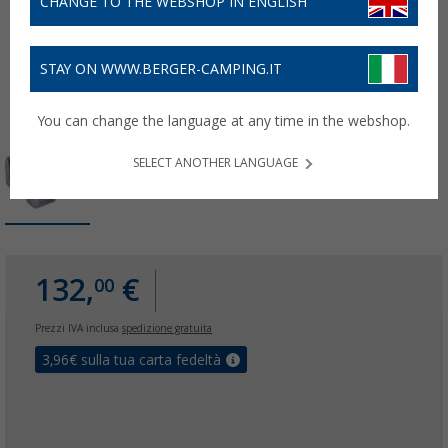
CHANGE TO THE WEBSHOP IN ENGLISH
STAY ON WWW.BERGER-CAMPING.IT
You can change the language at any time in the webshop.
SELECT ANOTHER LANGUAGE
132,
€
00
Prezzi IVA inclusa
spedizione gratuita
3,96
€ sulla tua carta fedeltà