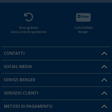
Reso gratuito
Carta fedeltà
senza costi di spedizione
Berger
CONTATTI
Orari di apertura del servizio:
SOCIAL MEDIA
Lun. - Ven.: 08:00 - 17:00
SERVIZI BERGER
Hai una domanda?
SERVIZIO CLIENTI
Diventare rivenditori
Il mio Account
METODI DI PAGAMENTO
Informazioni sulla spedizione