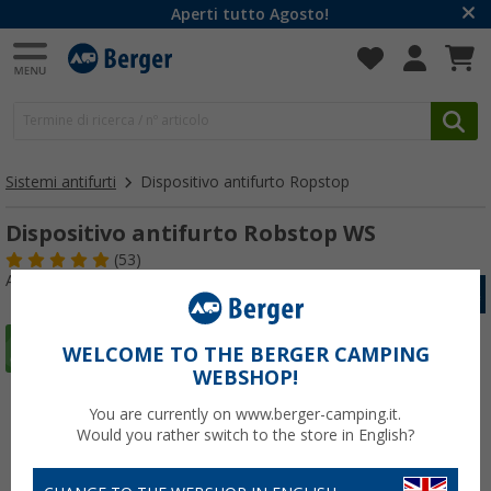
Aperti tutto Agosto!
Sistemi antifurti
Dispositivo antifurto Ropstop
Dispositivo antifurto Robstop WS
(53)
Articolo n: 151590
WELCOME TO THE BERGER CAMPING
WEBSHOP!
You are currently on www.berger-camping.it.
Would you rather switch to the store in English?