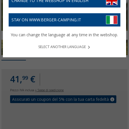
CHANGE TO THE WEBSHOP IN ENGLISH
STAY ON WWW.BERGER-CAMPING.IT
You can change the language at any time in the webshop.
SELECT ANOTHER LANGUAGE
41,
€
99
Prezzi IVA inclusa
+ Spese di spedizione
Assicurati un coupon del 5% con la tua carta fedeltà