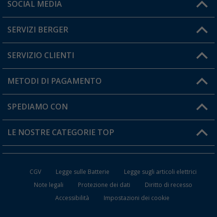
Orari di apertura del servizio:
SOCIAL MEDIA
Lun. - Ven.: 08:00 - 17:00
SERVIZI BERGER
Hai una domanda?
SERVIZIO CLIENTI
Diventare rivenditori
Il mio Account
METODI DI PAGAMENTO
Informazioni sulla spedizione
I miei Preferiti
Resi
SPEDIAMO CON
Carta fedeltà Berger
Stato del mio ordine
LE NOSTRE CATEGORIE TOP
FAQ e Contatti
Accessori per Caravan e Camper
CGV
Legge sulle Batterie
Legge sugli articoli elettrici
WC da Campeggio
Note legali
Protezione dei dati
Diritto di recesso
Accessibilità
Impostazioni dei cookie
Mobili per il Campeggio