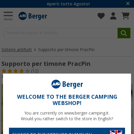
Aperti tutto Agosto!
Sistemi antifurti
Supporto per timone PracPin
Supporto per timone PracPin
(12)
Articolo n: 255740
WELCOME TO THE BERGER CAMPING
WEBSHOP!
You are currently on www.berger-camping.it.
Would you rather switch to the store in English?