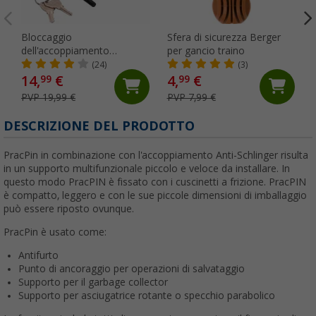
Bloccaggio
Sfera di sicurezza Berger
dell'accoppiamento
per gancio traino
antifurto Berger
(24)
(3)
14,
€
4,
€
99
99
PVP 19,99 €
PVP 7,99 €
DESCRIZIONE DEL PRODOTTO
PracPin in combinazione con l'accoppiamento Anti-Schlinger risulta
in un supporto multifunzionale piccolo e veloce da installare. In
questo modo PracPIN è fissato con i cuscinetti a frizione. PracPIN
è compatto, leggero e con le sue piccole dimensioni di imballaggio
può essere riposto ovunque.
PracPin è usato come:
Antifurto
Punto di ancoraggio per operazioni di salvataggio
Supporto per il garbage collector
Supporto per asciugatrice rotante o specchio parabolico