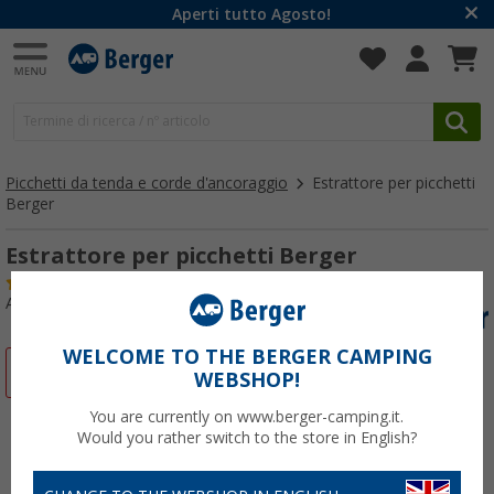
Aperti tutto Agosto!
Picchetti da tenda e corde d'ancoraggio
Estrattore per picchetti
Berger
Estrattore per picchetti Berger
(100)
Articolo n: 401100
WELCOME TO THE BERGER CAMPING
-28%
WEBSHOP!
You are currently on www.berger-camping.it.
Would you rather switch to the store in English?