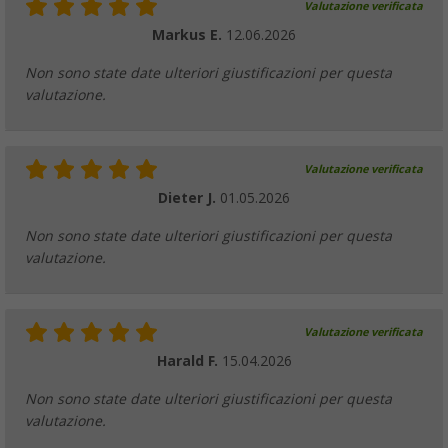
Valutazione verificata
(5)
Markus E.
12.06.2026
39,
€
99
PVP
59,
€
99
Non sono state date ulteriori giustificazioni per questa
valutazione.
Valutazione verificata
Set di cinghie da tempesta Berger StormFix
pezzi
Dieter J.
01.05.2026
15,
€
99
PVP
21,
€
99
Non sono state date ulteriori giustificazioni per questa
valutazione.
Valutazione verificata
Picchetti da tenda Dural 20 cm 2 pezzi
Harald F.
15.04.2026
(9)
Non sono state date ulteriori giustificazioni per questa
6,
€
99
PVP
8,
€
99
valutazione.