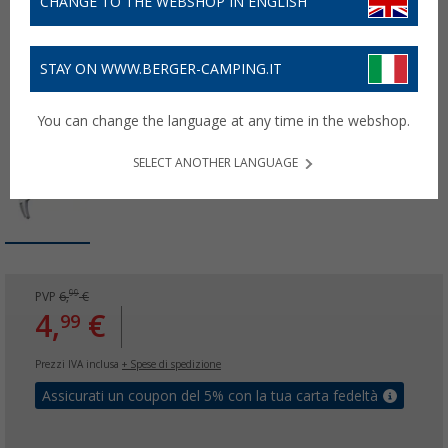
CHANGE TO THE WEBSHOP IN ENGLISH
STAY ON WWW.BERGER-CAMPING.IT
You can change the language at any time in the webshop.
SELECT ANOTHER LANGUAGE
99
PVP
6,
€
4,
€
99
Prezzi IVA inclusa
+ Spese di spedizione
Assicurati un coupon del 5% con la tua carta fedeltà