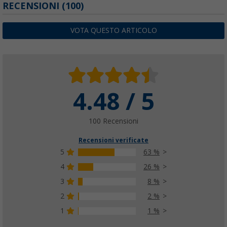
Tenda familiare Berger Asmera 6 per 6 per
RECENSIONI
(100)
(4)
695,
€
00
VOTA QUESTO ARTICOLO
Berger ExtremePeg Chiodo da fondo 25 cm,
4.48 / 5
pezzi
(1)
100 Recensioni
10,
€
99
PVP
12,
€
99
Recensioni verificate
5
63 %
4
26 %
3
8 %
Set di cinghie di tensionamento Berger per 
(51)
2
2 %
16,
€
99
1
1 %
PVP
24,
€
99