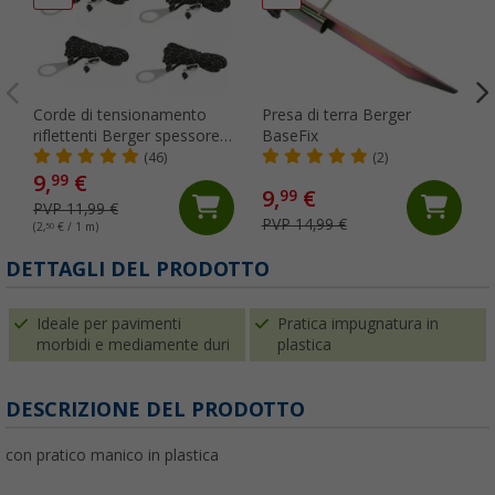
Corde di tensionamento
Presa di terra Berger
riflettenti Berger spessore
BaseFix
2,5 mm da 4 m 4 pezzi
(46)
(2)
9,
€
99
9,
€
99
PVP 11,99 €
PVP 14,99 €
(2,
50
€ / 1 m)
DETTAGLI DEL PRODOTTO
Ideale per pavimenti
Pratica impugnatura in
morbidi e mediamente duri
plastica
DESCRIZIONE DEL PRODOTTO
con pratico manico in plastica