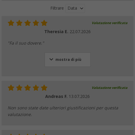
Data
Filtrare
Valutazione verificata
Set di cinghie di fissaggio Berger antivento 
12,5 m
Theresia E.
22.07.2026
(
Più di
100)
"Fa il suo dovere."
14,
€
99
PVP
19,
€
99
mostra di più
Set di cinghie di fissaggio laterali Berger ant
9 pezzi
Valutazione verificata
(8)
Andreas F.
13.07.2026
24,
€
99
PVP
34,
€
99
Non sono state date ulteriori giustificazioni per questa
valutazione.
Pareti laterali Berger Festival per gazebo 4 