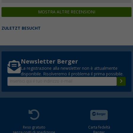
MOSTRA ALTRE RECENSIONI
Picchetto da terra Berger 5 pezzi
ZULETZT BESUCHT
(47)
9,
€
99
PVP
11,
€
99
Newsletter Berger
La registrazione alla newsletter non è attualmente
disponibile. Risolveremo il problema il prima possibile.
Picchetti in legno Berger 4 pezzi
(15)
9,
€
99
PVP
11,
€
99
Reso gratuito
Carta fedeltà
Tenda interna Berger Morena per veranda g
senza costi di spedizione
Berger