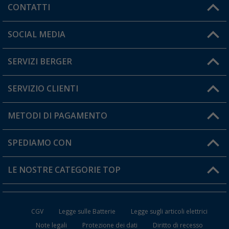
CONTATTI
Orari di apertura del servizio:
SOCIAL MEDIA
Lun. - Ven.: 08:00 - 17:00
SERVIZI BERGER
Hai una domanda?
SERVIZIO CLIENTI
Diventare rivenditori
Il mio Account
METODI DI PAGAMENTO
Informazioni sulla spedizione
I miei Preferiti
Resi
SPEDIAMO CON
Carta fedeltà Berger
Stato del mio ordine
LE NOSTRE CATEGORIE TOP
FAQ e Contatti
Accessori per Caravan e Camper
CGV
Legge sulle Batterie
Legge sugli articoli elettrici
WC da Campeggio
Note legali
Protezione dei dati
Diritto di recesso