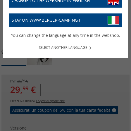
CHANGE TO THE WEBSHOP IN ENGLISH
STAY ON WWW.BERGER-CAMPING.IT
You can change the language at any time in the webshop.
SELECT ANOTHER LANGUAGE
50
PVP
35,
€
29,
€
99
Prezzi IVA inclusa
+ Spese di spedizione
Assicurati un coupon del 5% con la tua carta fedeltà
Versione