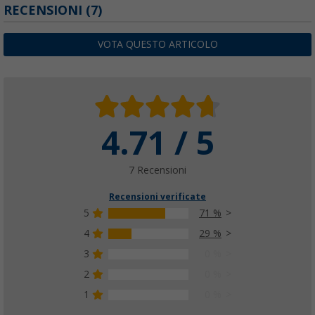
Canalina aggiuntiva Fiamma Rail Premium X
RECENSIONI
(7)
(39)
73,
€
99
VOTA QUESTO ARTICOLO
PVP
93,
€
90
4.71 / 5
7 Recensioni
Recensioni verificate
5
71 %
4
29 %
3
0 %
2
0 %
1
0 %