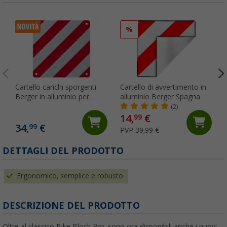
%
Cartello carichi sporgenti
Cartello di avvertimento in
Berger in alluminio per
alluminio Berger Spagna
l'italia
(2)
14,
€
99
34,
€
99
PVP 39,99 €
DETTAGLI DEL PRODOTTO
Ergonomico, semplice e robusto
DESCRIZIONE DEL PRODOTTO
Oltre al classico Bike Block Pro, sono ora disponibili anche i nuovi