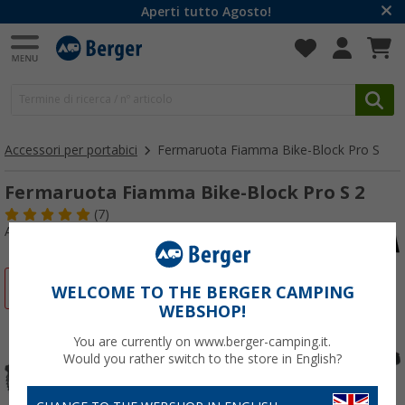
Aperti tutto Agosto!
Accessori per portabici
Fermaruota Fiamma Bike-Block Pro S
Fermaruota Fiamma Bike-Block Pro S 2
(7)
Articolo n: 259150
-15%
WELCOME TO THE BERGER CAMPING
WEBSHOP!
You are currently on www.berger-camping.it.
Would you rather switch to the store in English?