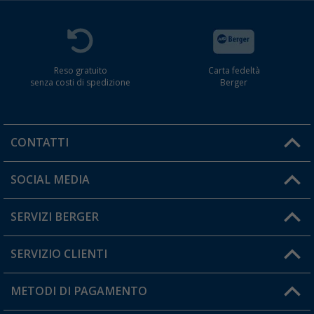
Reso gratuito
Carta fedeltà
senza costi di spedizione
Berger
CONTATTI
Orari di apertura del servizio:
SOCIAL MEDIA
Lun. - Ven.: 08:00 - 17:00
SERVIZI BERGER
Hai una domanda?
SERVIZIO CLIENTI
Diventare rivenditori
Il mio Account
METODI DI PAGAMENTO
Informazioni sulla spedizione