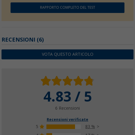
RAPPORTO COMPLETO DEL TEST
Telo copribici protettivo Berger 300D per po
(50)
RECENSIONI
(6)
24,
€
99
VOTA QUESTO ARTICOLO
4.83 / 5
6 Recensioni
Recensioni verificate
5
83 %