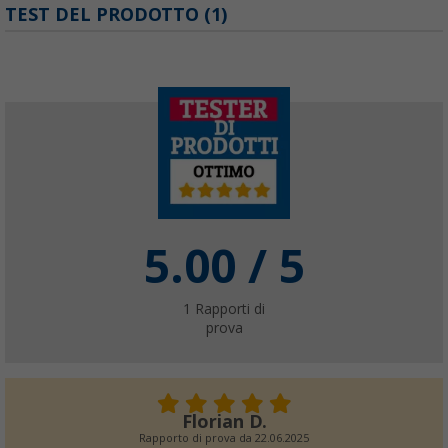
Cinghie di fissaggio universali Berger per por
TEST DEL PRODOTTO (1)
(5)
5,
€
99
Telo copribici protettivo Berger 300D per bi
(24)
19,
€
99
5.00
/ 5
1
Rapporti di
prova
Telo copribici protettivo Berger XL 300D per 
timone
(61)
Florian D.
29,
€
99
Rapporto di prova da
22.06.2025