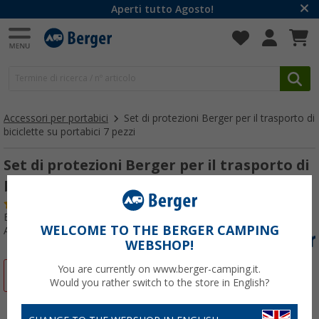
Aperti tutto Agosto!
Accessori per portabici
Set di protezioni Berger per il trasporto di
biciclette su portabici 7 pezzi
Set di protezioni Berger per il trasporto di
biciclette su portabici 7 pezzi
(6)
Esito test:
Ottimo
WELCOME TO THE BERGER CAMPING
Articolo n: 130327
WEBSHOP!
You are currently on www.berger-camping.it.
-33%
Would you rather switch to the store in English?