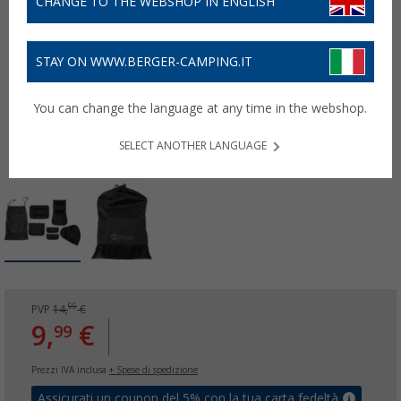
CHANGE TO THE WEBSHOP IN ENGLISH
STAY ON WWW.BERGER-CAMPING.IT
You can change the language at any time in the webshop.
SELECT ANOTHER LANGUAGE
99
PVP
14,
€
9,
€
99
Prezzi IVA inclusa
+ Spese di spedizione
Assicurati un coupon del 5% con la tua carta fedeltà