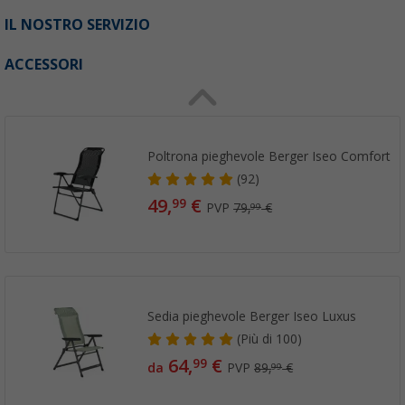
IL NOSTRO SERVIZIO
ACCESSORI
Poltrona pieghevole Berger Iseo Comfort
(92)
49,
€
99
PVP
79,
€
99
Sedia pieghevole Berger Iseo Luxus
(
Più di
100)
64,
€
99
da
PVP
89,
€
99