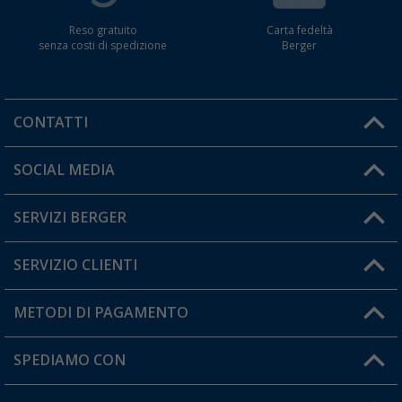
Reso gratuito
Carta fedeltà
senza costi di spedizione
Berger
CONTATTI
Orari di apertura del servizio:
SOCIAL MEDIA
Lun. - Ven.: 08:00 - 17:00
SERVIZI BERGER
Hai una domanda?
SERVIZIO CLIENTI
Diventare rivenditori
Il mio Account
METODI DI PAGAMENTO
Informazioni sulla spedizione
I miei Preferiti
Resi
SPEDIAMO CON
Carta fedeltà Berger
Stato del mio ordine