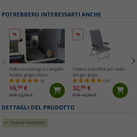
POTREBBERO INTERESSARTI ANCHE
%
%
Pelliccia ecologica Camplife
Fodera imbottita per sedie
Kodiac grigio chiaro
Berger grigio
(4)
(34)
16,
€
32,
€
99
99
PVP 22,99 €
PVP 42,99 €
DETTAGLI DEL PRODOTTO
Fodera resistente