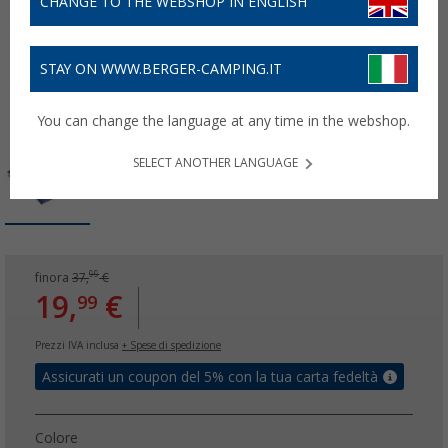
CHANGE TO THE WEBSHOP IN ENGLISH
STAY ON WWW.BERGER-CAMPING.IT
You can change the language at any time in the webshop.
SELECT ANOTHER LANGUAGE
99
finora
37,
€
19,
€
99
Prezzi IVA inclusa
+ Spese di spedizione
Assicurati un coupon del 5% con la tua carta fedeltà
Colore