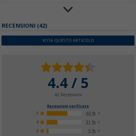
Sedia pieghevole Berger Comfort
RECENSIONI
(42)
(
Più di
100)
54,
€
99
VOTA QUESTO ARTICOLO
PVP
79,
€
99
4.4 / 5
42 Recensioni
Recensioni verificate
5
60 %
4
31 %
3
5 %