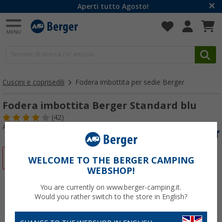
Aperti tutto Agosto!
Cuscini e coprisedili
Fodera imbottita per sedie Berger
Fodera imbottita Berger Standard blu
(42)
Articolo n: 711810
-47%
WELCOME TO THE BERGER CAMPING
WEBSHOP!
You are currently on www.berger-camping.it.
Would you rather switch to the store in English?