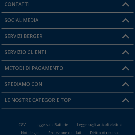
CONTATTI
Orari di apertura del servizio:
SOCIAL MEDIA
Lun. - Ven.: 08:00 - 17:00
SERVIZI BERGER
Hai una domanda?
SERVIZIO CLIENTI
Diventare rivenditori
Il mio Account
METODI DI PAGAMENTO
Informazioni sulla spedizione
I miei Preferiti
Resi
SPEDIAMO CON
Carta fedeltà Berger
Stato del mio ordine
LE NOSTRE CATEGORIE TOP
FAQ e Contatti
Accessori per Caravan e Camper
CGV
Legge sulle Batterie
Legge sugli articoli elettrici
WC da Campeggio
Note legali
Protezione dei dati
Diritto di recesso