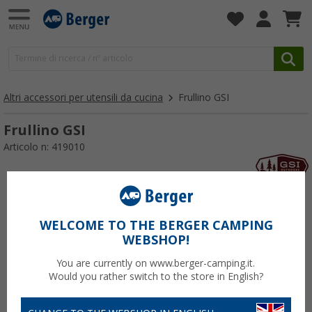
Altri accessori per utensili da cucina
Frullino GSI
Frullino GSI
Articolo n: 419010
WELCOME TO THE BERGER CAMPING
WEBSHOP!
You are currently on www.berger-camping.it.
Would you rather switch to the store in English?