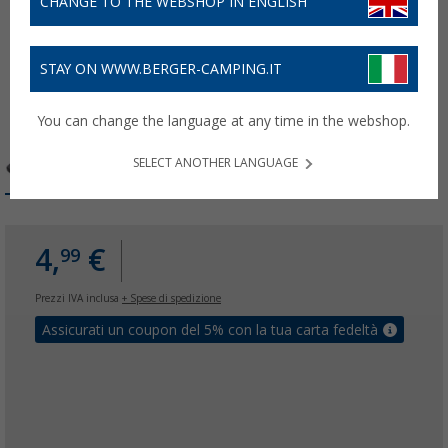
CHANGE TO THE WEBSHOP IN ENGLISH
STAY ON WWW.BERGER-CAMPING.IT
You can change the language at any time in the webshop.
SELECT ANOTHER LANGUAGE
4,
€
99
Prezzi IVA inclusa
+ Spese di spedizione
Assicurati un coupon del 5% con la tua carta fedeltà