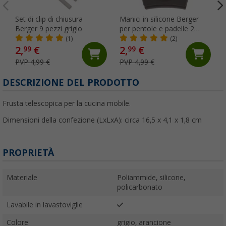
Set di clip di chiusura
Manici in silicone Berger
Berger 9 pezzi grigio
per pentole e padelle 2
pezzi grigio
(1)
(2)
2,
€
2,
€
99
99
PVP 4,99 €
PVP 4,99 €
DESCRIZIONE DEL PRODOTTO
Frusta telescopica per la cucina mobile.
Dimensioni della confezione (LxLxA): circa 16,5 x 4,1 x 1,8 cm
PROPRIETÀ
Materiale
Poliammide, silicone,
policarbonato
Lavabile in lavastoviglie
Colore
grigio, arancione