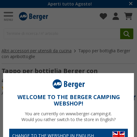
Aperti tutto Agosto!
Altri accessori per utensili da cucina
Tappo per bottiglia Berger
con apribottoglie
Tappo per bottiglia Berger con
apribottoglie
(47)
Articolo n: 452650
WELCOME TO THE BERGER CAMPING
WEBSHOP!
You are currently on www.berger-camping.it.
Would you rather switch to the store in English?
CHANGE TO THE WEBSHOP IN ENGLISH