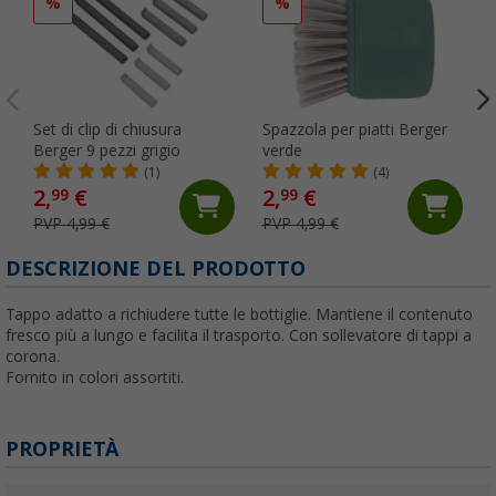
%
%
Set di clip di chiusura
Spazzola per piatti Berger
Berger 9 pezzi grigio
verde
(1)
(4)
2,
€
2,
€
99
99
PVP 4,99 €
PVP 4,99 €
DESCRIZIONE DEL PRODOTTO
Tappo adatto a richiudere tutte le bottiglie. Mantiene il contenuto
fresco più a lungo e facilita il trasporto. Con sollevatore di tappi a
corona.
Fornito in colori assortiti.
PROPRIETÀ