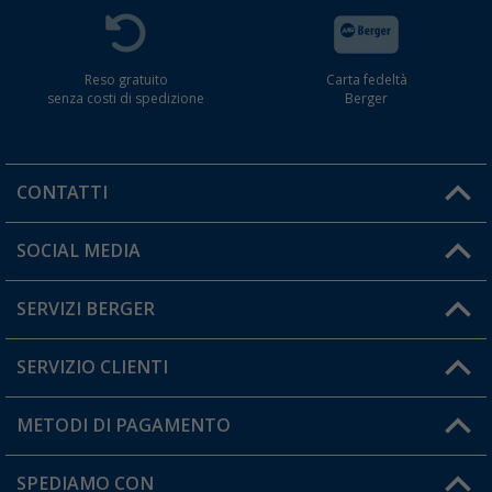
Reso gratuito
Carta fedeltà
senza costi di spedizione
Berger
CONTATTI
Orari di apertura del servizio:
SOCIAL MEDIA
Lun. - Ven.: 08:00 - 17:00
SERVIZI BERGER
Hai una domanda?
SERVIZIO CLIENTI
Diventare rivenditori
Il mio Account
METODI DI PAGAMENTO
Informazioni sulla spedizione
I miei Preferiti
Resi
SPEDIAMO CON