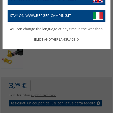
STAY ON WWW.BERGER-CAMPING.IT
You can change the language at any time in the webshop.
SELECT ANOTHER LANGUAGE
3,
€
99
Prezzi IVA inclusa
+ Spese di spedizione
Assicurati un coupon del 5% con la tua carta fedeltà