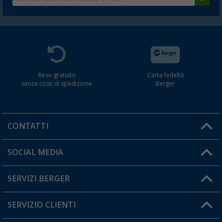
Reso gratuito
Carta fedeltà
senza costi di spedizione
Berger
CONTATTI
Orari di apertura del servizio:
SOCIAL MEDIA
Lun. - Ven.: 08:00 - 17:00
SERVIZI BERGER
Hai una domanda?
SERVIZIO CLIENTI
Diventare rivenditori