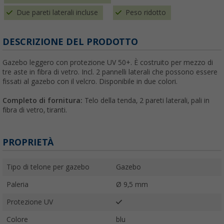
Due pareti laterali incluse
Peso ridotto
DESCRIZIONE DEL PRODOTTO
Gazebo leggero con protezione UV 50+. È costruito per mezzo di
tre aste in fibra di vetro. Incl. 2 pannelli laterali che possono essere
fissati al gazebo con il velcro. Disponibile in due colori.
Completo di fornitura:
Telo della tenda, 2 pareti laterali, pali in
fibra di vetro, tiranti.
PROPRIETÀ
Tipo di telone per gazebo
Gazebo
Paleria
Ø 9,5 mm
Protezione UV
Colore
blu