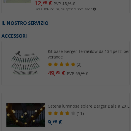
12,
€
99
PVP
15,
€
99
Prezzi IVA inclusa, più spese di spedizione
IL NOSTRO SERVIZIO
ACCESSORI
Kit base Berger TerraGlow da 134 pezzi per 
verande
(2)
49,
€
99
PVP
69,
€
99
Catena luminosa solare Berger Balls a 20 
(11)
9,
€
99