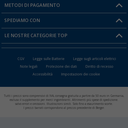
Il mio Account
METODI DI PAGAMENTO
Informazioni sulla spedizione
I miei Preferiti
Resi
SPEDIAMO CON
Carta fedeltà Berger
Stato del mio ordine
LE NOSTRE CATEGORIE TOP
FAQ e Contatti
Accessori per Caravan e Camper
CGV
Legge sulle Batterie
Legge sugli articoli elettrici
WC da Campeggio
Note legali
Protezione dei dati
Diritto di recesso
Accessibilità
Impostazioni dei cookie
Mobili per il Campeggio
Frigo Portatili
Tutti i prezzi sono comprensivi di IVA, consegna gratuita a partire da 50 euro in Germania,
Climatizzatori per Camper
escluso il supplemento per merci ingombranti. Altrimenti più spese di spedizione.
salvo errori e omissioni. Illustrazioni simili. Solo fino a esaurimento scorte.
I prezzi barrati corrispondono al prezzo precedente di Berger.
Batterie