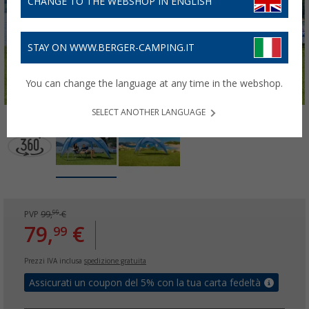
CHANGE TO THE WEBSHOP IN ENGLISH
STAY ON WWW.BERGER-CAMPING.IT
You can change the language at any time in the webshop.
SELECT ANOTHER LANGUAGE
99
PVP
99,
€
79,
€
99
Prezzi IVA inclusa
spedizione gratuita
Assicurati un coupon del 5% con la tua carta fedeltà