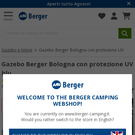
Aperti tutto Agosto!
Gazebo e teloni
Gazebo Berger Bologna con protezione UV
Gazebo Berger Bologna con protezione UV
blu
(94)
Articolo n: 326680
WELCOME TO THE BERGER CAMPING
WEBSHOP!
-20%
You are currently on www.berger-camping.it.
Would you rather switch to the store in English?