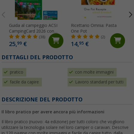
Guida al campeggio ACSI
Ricettario Omnia: Pasta
CampingCard 2026 con
One Pot
carta sconti Lingua tedesco
(38)
(2)
25,
€
14,
€
99
95
DETTAGLI DEL PRODOTTO
pratico
con molte immagini
facile da capire
Lavoro standard per tutti
DESCRIZIONE DEL PRODOTTO
Il libro pratico per avere ancora più informazioni
Il libro pratico (nuovo: 4a edizione) per tutti coloro che vogliono
utilizzare la tecnologia solare nel loro camper o caravan. Descrive
in 120 pagine con molte immagini e facile da capire tutto, dalla