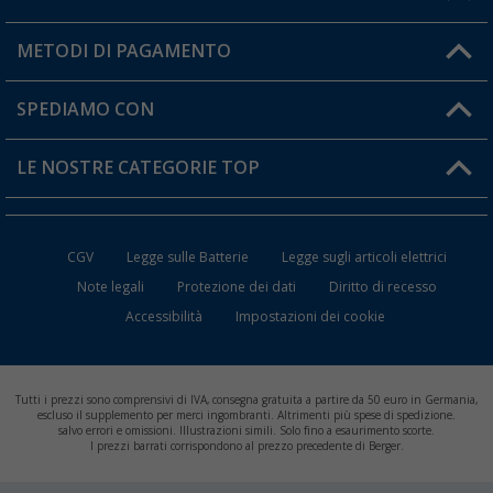
Il mio Account
METODI DI PAGAMENTO
Informazioni sulla spedizione
I miei Preferiti
Resi
SPEDIAMO CON
Carta fedeltà Berger
Stato del mio ordine
LE NOSTRE CATEGORIE TOP
FAQ e Contatti
Accessori per Caravan e Camper
CGV
Legge sulle Batterie
Legge sugli articoli elettrici
WC da Campeggio
Note legali
Protezione dei dati
Diritto di recesso
Accessibilità
Impostazioni dei cookie
Mobili per il Campeggio
Frigo Portatili
Tutti i prezzi sono comprensivi di IVA, consegna gratuita a partire da 50 euro in Germania,
Climatizzatori per Camper
escluso il supplemento per merci ingombranti. Altrimenti più spese di spedizione.
salvo errori e omissioni. Illustrazioni simili. Solo fino a esaurimento scorte.
I prezzi barrati corrispondono al prezzo precedente di Berger.
Batterie