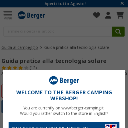
Aperti tutto Agosto!
Guida al campeggio
Guida pratica alla tecnologia solare
Guida pratica alla tecnologia solare
(12)
Articolo n: 233730
-9%
WELCOME TO THE BERGER CAMPING
WEBSHOP!
You are currently on www.berger-camping.it.
Would you rather switch to the store in English?