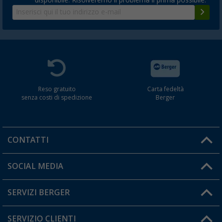
Reso gratuito
Carta fedeltà
senza costi di spedizione
Berger
CONTATTI
Orari di apertura del servizio:
SOCIAL MEDIA
Lun. - Ven.: 08:00 - 17:00
SERVIZI BERGER
Hai una domanda?
SERVIZIO CLIENTI
Diventare rivenditori