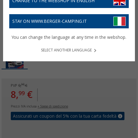
CHANGE TO THE WEBSHOP IN ENGLISH
STAY ON WWW.BERGER-CAMPING.IT
You can change the language at any time in the webshop.
SELECT ANOTHER LANGUAGE
90
PVP
9,
€
8,
€
99
Prezzi IVA inclusa
+ Spese di spedizione
Assicurati un coupon del 5% con la tua carta fedeltà