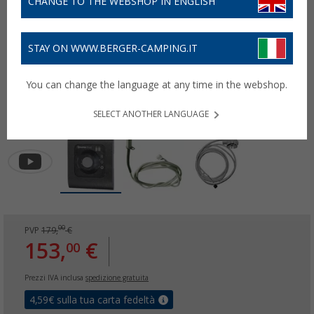
CHANGE TO THE WEBSHOP IN ENGLISH
STAY ON WWW.BERGER-CAMPING.IT
You can change the language at any time in the webshop.
SELECT ANOTHER LANGUAGE
00
PVP
179,
€
153,
€
00
Prezzi IVA inclusa
spedizione gratuita
4,59
€ sulla tua carta fedeltà