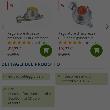
%
%
Regolatore di bassa
Regolatore di sicurezza
pressione GOK Caramatic
GOK per regolatore di
BasicOne 30 mbar senza
pressione del gas per
(Più di 100)
(Più di 100)
manometro 0,8 kg/h
veicoli 50 mbar
22,
€
13,
€
99
99
26,99 €
21,99 €
DETTAGLI DEL PRODOTTO
Incluso cablaggio da 6 m
Incluso pannello di
controllo e Eis-Ex
Per
DuoComfort,DuoControl e
DuoControl CS color
argento