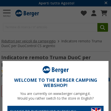
Aperti tutto Agosto!
Riduttori per veicoli da campeggio
Indicatore remoto Truma
DuoC per DuoControl CS argento
Indicatore remoto Truma DuoC per
DuoControl CS argento
(8)
Articolo n: 168870
WELCOME TO THE BERGER CAMPING
WEBSHOP!
-14%
You are currently on www.berger-camping.it.
Would you rather switch to the store in English?