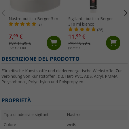
Nastro butilico Berger 3 m
Sigillante butilico Berger
310 ml bianco
(3)
(28)
7,
€
11,
€
99
99
PVP 11,99 €
PVP 16,99 €
(2,
66
€ / 1 m)
(38,
68
€ / 1 l)
(
DESCRIZIONE DEL PRODOTTO
Für kritische Kunststoffe und niederenergetische Werkstoffe. Zur
Verbindung von Kunststoffen, z.B. Hart-PVC, ABS, Acryl, PMMA,
Polycarbonat, Polyethylen und Polypropylen.
PROPRIETÀ
Tipo di adesivi e sigillanti
Nastro
Colore
weiß