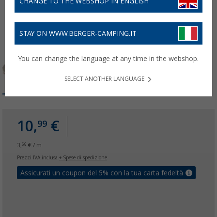
CHANGE TO THE WEBSHOP IN ENGLISH
STAY ON WWW.BERGER-CAMPING.IT
You can change the language at any time in the webshop.
SELECT ANOTHER LANGUAGE
10,
€
99
3,
€ / m
66
Prezzi IVA inclusa
+ Spese di spedizione
Assicurati un coupon del 5% con la tua carta fedeltà