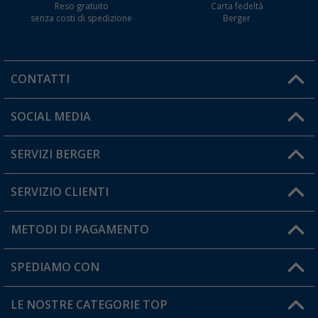
Reso gratuito
Carta fedeltà
senza costi di spedizione
Berger
CONTATTI
Orari di apertura del servizio:
SOCIAL MEDIA
Lun. - Ven.: 08:00 - 17:00
SERVIZI BERGER
Hai una domanda?
SERVIZIO CLIENTI
Diventare rivenditori
Il mio Account
METODI DI PAGAMENTO
Informazioni sulla spedizione
I miei Preferiti
Resi
SPEDIAMO CON
Carta fedeltà Berger
Stato del mio ordine
LE NOSTRE CATEGORIE TOP