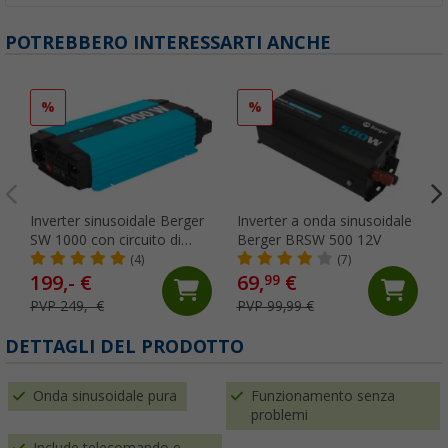
POTREBBERO INTERESSARTI ANCHE
%
%
Inverter sinusoidale Berger
Inverter a onda sinusoidale
SW 1000 con circuito di
Berger BRSW 500 12V
priorità di rete
(4)
(7)
199,- €
69,
€
99
PVP 249,- €
PVP 99,99 €
DETTAGLI DEL PRODOTTO
Onda sinusoidale pura
Funzionamento senza
problemi
Include telecomando e