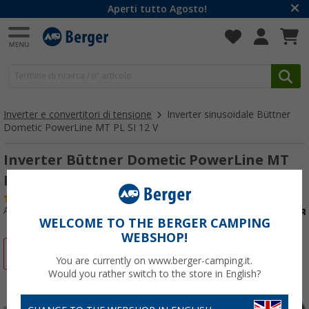
Aperti tutto Agosto!
Inverter e convertitori di tensione
Inverter sinusoidale Büttner
Dometic PowerLine MT PL SI 12 V
Inverter Büttner Dometic PowerLine MT
PL300SI 12 V 300 W
(26)
Articolo n: 280660
WELCOME TO THE BERGER CAMPING
WEBSHOP!
-22%
You are currently on www.berger-camping.it.
Would you rather switch to the store in English?