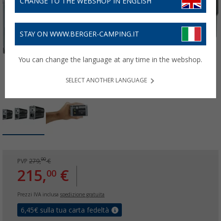
CHANGE TO THE WEBSHOP IN ENGLISH
STAY ON WWW.BERGER-CAMPING.IT
You can change the language at any time in the webshop.
SELECT ANOTHER LANGUAGE
00
PVP
279,
€
215,
€
00
Prezzi IVA inclusa
spedizione gratuita
6,45
€ sulla tua carta fedeltà