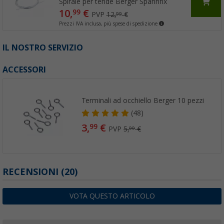
Spirale per tende Berger Spannfix
10,
€
99
PVP
12,
€
99
Prezzi IVA inclusa, più spese di spedizione
IL NOSTRO SERVIZIO
ACCESSORI
Terminali ad occhiello Berger 10 pezzi
(48)
3,
€
99
PVP
5,
€
99
RECENSIONI
(20)
VOTA QUESTO ARTICOLO