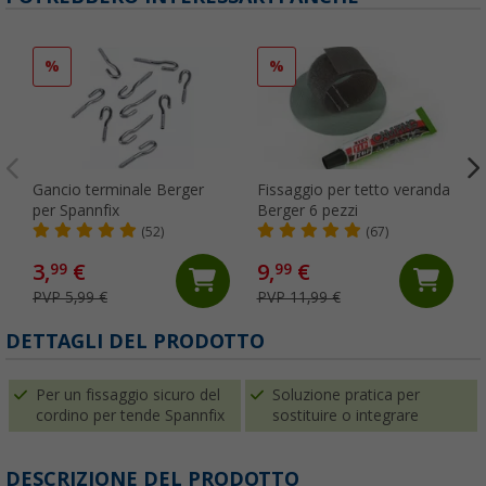
%
%
Gancio terminale Berger
Fissaggio per tetto veranda
per Spannfix
Berger 6 pezzi
(52)
(67)
3,
€
9,
€
99
99
PVP 5,99 €
PVP 11,99 €
DETTAGLI DEL PRODOTTO
Per un fissaggio sicuro del
Soluzione pratica per
cordino per tende Spannfix
sostituire o integrare
DESCRIZIONE DEL PRODOTTO