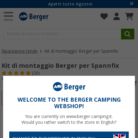
Aperti tutto Agosto!
Riparazione tende
Kit di montaggio Berger per Spannfix
Kit di montaggio Berger per Spannfix
(20)
Articolo n: 411130
-28%
WELCOME TO THE BERGER CAMPING
WEBSHOP!
You are currently on www.berger-camping.it.
Would you rather switch to the store in English?