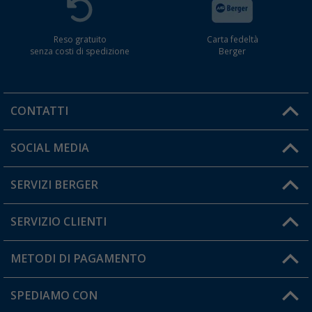
Reso gratuito
Carta fedeltà
senza costi di spedizione
Berger
CONTATTI
Orari di apertura del servizio:
SOCIAL MEDIA
Lun. - Ven.: 08:00 - 17:00
SERVIZI BERGER
Hai una domanda?
SERVIZIO CLIENTI
Diventare rivenditori
Il mio Account
METODI DI PAGAMENTO
Informazioni sulla spedizione
I miei Preferiti
Resi
SPEDIAMO CON