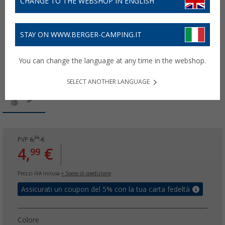
CHANGE TO THE WEBSHOP IN ENGLISH
STAY ON WWW.BERGER-CAMPING.IT
You can change the language at any time in the webshop.
SELECT ANOTHER LANGUAGE
99
PVP
6,
€
4,
€
99
Prezzi IVA inclusa
+ Spese di spedizione
Assicurati un coupon del 5% con la tua carta fedeltà
Colore