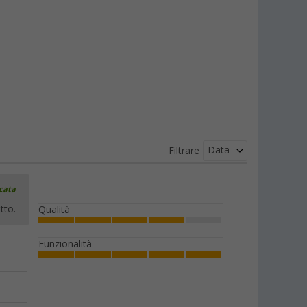
Data
Filtrare
icata
tto.
Qualità
Funzionalità