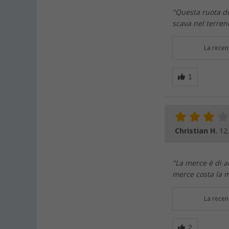
"Questa ruota do
scava nel terren
La recen
Christian H.
12
"La merce è di a
merce costa la m
La recen