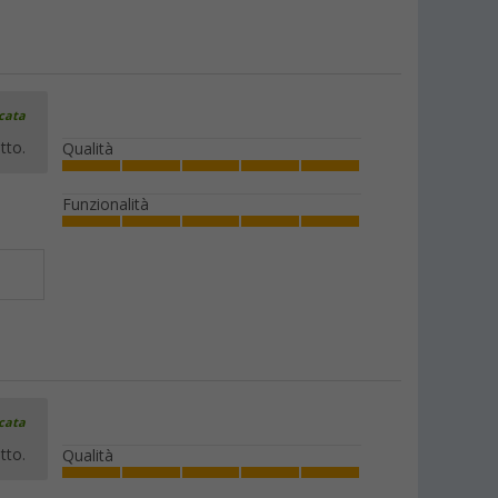
icata
tto.
Qualità
Funzionalità
icata
tto.
Qualità