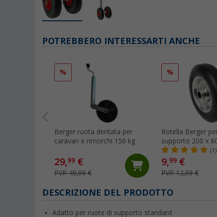
POTREBBERO INTERESSARTI ANCHE
%
%
Berger ruota dentata per
Rotella Berger per
caravan e rimorchi 150 kg
supporto 200 x 
(1)
29,
€
9,
€
99
99
PVP 49,99 €
PVP 12,99 €
DESCRIZIONE DEL PRODOTTO
Adatto per ruote di supporto standard