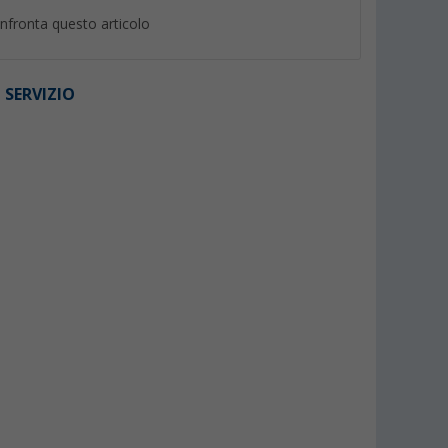
nfronta questo articolo
 SERVIZIO
%
%
i Berger fino
Mover completamente
Livella a bolla mag
avan e
automatico Berger Platinum
Berger 2 in 1
antracite
(Più di 100)
(33)
999,- €
3,
€
99
PVP 1.385,- €
PVP 5,99 €