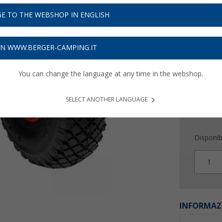
69,
9
E TO THE WEBSHOP IN ENGLISH
Prezzi IVA 
Assicur
ON WWW.BERGER-CAMPING.IT
You can change the language at any time in the webshop.
SELECT ANOTHER LANGUAGE
Disponibi
1
INFORMAZ