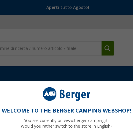
Aperti tutto Agosto!
per Caravan e Rimorchi
Ruotini carrello
Kit doppio ruotino d’app
h Easy-Wheel-Set
WELCOME TO THE BERGER CAMPING WEBSHOP!
You are currently on www.berger-camping.it.
Would you rather switch to the store in English?