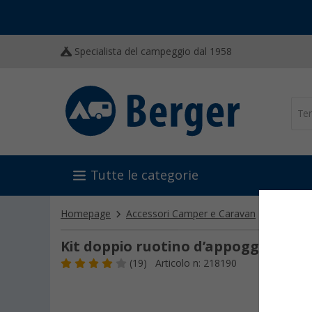
Specialista del campeggio dal 1958
Tutte le categorie
Homepage
Accessori Camper e Caravan
Tecnica 
Kit doppio ruotino d’appoggio Reic
(19)
Articolo n: 218190