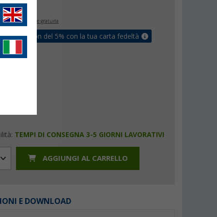
€
9
inclusa
spedizione gratuita
ati un coupon del 5% con la tua carta fedeltà
lità:
TEMPI DI CONSEGNA 3-5 GIORNI LAVORATIVI
AGGIUNGI AL CARRELLO
IONI E DOWNLOAD