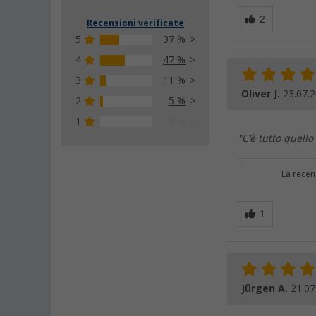
Recensioni verificate
5
37 %
4
47 %
3
11 %
Oliver J.
23.07.
2
5 %
1
0 %
"C'è tutto quell
La recen
Jürgen A.
21.07