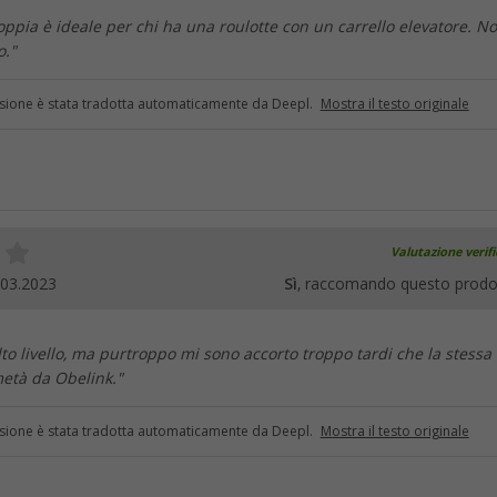
ppia è ideale per chi ha una roulotte con un carrello elevatore. N
o."
sione è stata tradotta automaticamente da Deepl.
Mostra il testo originale
Valutazione verif
.03.2023
Sì
, raccomando questo prodo
lto livello, ma purtroppo mi sono accorto troppo tardi che la stessa
età da Obelink."
sione è stata tradotta automaticamente da Deepl.
Mostra il testo originale