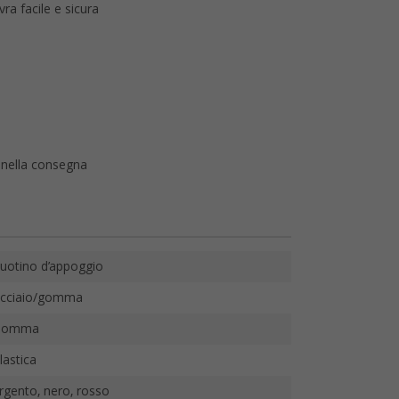
ra facile e sicura
a nella consegna
uotino d’appoggio
cciaio/gomma
Gomma
lastica
rgento, nero, rosso