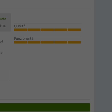
icata
tto.
Qualità
Funzionalità
a)
re