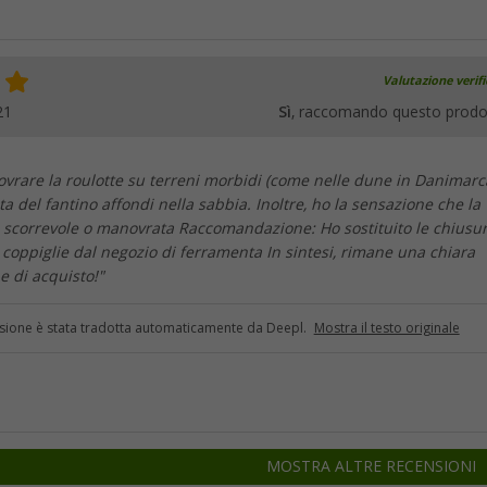
Valutazione verif
21
Sì
, raccomando questo prodo
vrare la roulotte su terreni morbidi (come nelle dune in Danimarc
a del fantino affondi nella sabbia. Inoltre, ho la sensazione che la
 scorrevole o manovrata Raccomandazione: Ho sostituito le chiusu
 coppiglie dal negozio di ferramenta In sintesi, rimane una chiara
 di acquisto!"
sione è stata tradotta automaticamente da Deepl.
Mostra il testo originale
MOSTRA ALTRE RECENSIONI