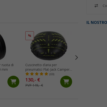
Co
IL NOSTRO
%
%
 ruota di
Cuscinetto d'aria per
Bilancia per veicol
60 mm
pneumatici Flat-Jack Camper
a 1.500 kg per car
2.0 per veicoli fino a 6
camper
(69)
(60)
tonnellate e fino a 305 mm di
130,- €
97,
€
99
larghezza del pneumatico
PVP 149,- €
PVP 159,- €