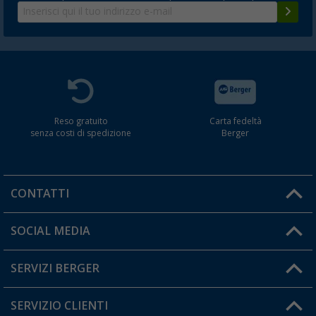
Reso gratuito
Carta fedeltà
senza costi di spedizione
Berger
CONTATTI
Orari di apertura del servizio:
SOCIAL MEDIA
Lun. - Ven.: 08:00 - 17:00
SERVIZI BERGER
Hai una domanda?
SERVIZIO CLIENTI
Diventare rivenditori