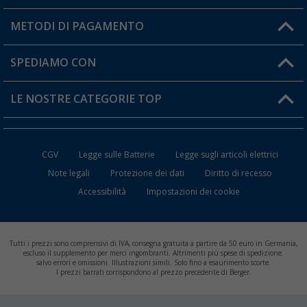
Il mio Account
METODI DI PAGAMENTO
Informazioni sulla spedizione
I miei Preferiti
Resi
SPEDIAMO CON
Carta fedeltà Berger
Stato del mio ordine
LE NOSTRE CATEGORIE TOP
FAQ e Contatti
Accessori per Caravan e Camper
CGV
Legge sulle Batterie
Legge sugli articoli elettrici
WC da Campeggio
Note legali
Protezione dei dati
Diritto di recesso
Accessibilità
Impostazioni dei cookie
Mobili per il Campeggio
Frigo Portatili
Tutti i prezzi sono comprensivi di IVA, consegna gratuita a partire da 50 euro in Germania,
Climatizzatori per Camper
escluso il supplemento per merci ingombranti. Altrimenti più spese di spedizione.
salvo errori e omissioni. Illustrazioni simili. Solo fino a esaurimento scorte.
I prezzi barrati corrispondono al prezzo precedente di Berger.
Batterie