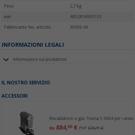
Peso
2,7 kg
ean
4052816005133
Fabbricante No. articolo
30350-00
INFORMAZIONI LEGALI
Informazioni sul produttore
IL NOSTRO SERVIZIO
ACCESSORI
Riscaldatore a gas Truma S 5004 per carav
884,
€
00
da
PVP
970,
€
00