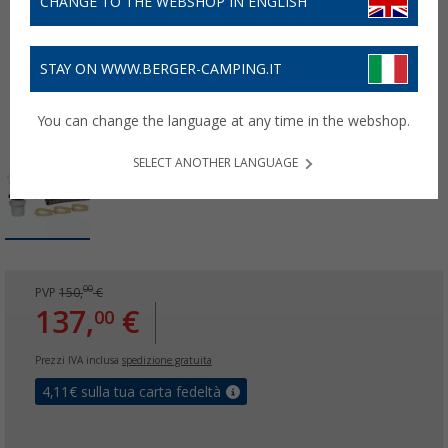
CHANGE TO THE WEBSHOP IN ENGLISH
STAY ON WWW.BERGER-CAMPING.IT
You can change the language at any time in the webshop.
SELECT ANOTHER LANGUAGE
00
PVP
150,
€
137,
€
00
Prezzi IVA inclusa
spedizione gratuita
4,11
€ sulla tua carta fedeltà