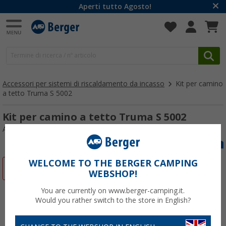
Aperti tutto Agosto!
Accessori per sistemi di riscaldamento da incasso
Kit per camino
a tetto Truma S 5002
Kit per camino a tetto Truma S 5002
Articolo n: 147780
WELCOME TO THE BERGER CAMPING
-8%
WEBSHOP!
You are currently on www.berger-camping.it.
Would you rather switch to the store in English?