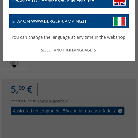
CHANGE TO THE WEBSHOP IN ENGLISH
STAY ON WWW.BERGER-CAMPING.IT
You can change the language at any time in the webshop.
SELECT ANOTHER LANGUAGE
5,
€
99
Prezzi IVA inclusa
+ Spese di spedizione
Assicurati un coupon del 5% con la tua carta fedeltà