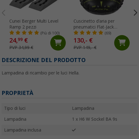
Cunei Berger Multi Level
Cuscinetto d'aria per
Ramp 2 pezzi
pneumatici Flat-Jack
Camper 2.0 per veicoli fino
(Più di 100)
(69)
a 6 tonnellate e fino a 305
24,
€
130,- €
99
mm di larghezza del
PVP 34,99 €
PVP 149,- €
pneumatico
DESCRIZIONE DEL PRODOTTO
Lampadina di ricambio per le luci Hella.
PROPRIETÀ
Tipo di luci
Lampadina
Lampadina
1 x H6 W Sockel BA 9s
Lampadina inclusa