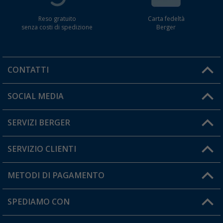
Reso gratuito
Carta fedeltà
senza costi di spedizione
Berger
CONTATTI
Orari di apertura del servizio:
SOCIAL MEDIA
Lun. - Ven.: 08:00 - 17:00
SERVIZI BERGER
Hai una domanda?
SERVIZIO CLIENTI
Diventare rivenditori
Il mio Account
METODI DI PAGAMENTO
Informazioni sulla spedizione
I miei Preferiti
Resi
SPEDIAMO CON
Carta fedeltà Berger
Stato del mio ordine