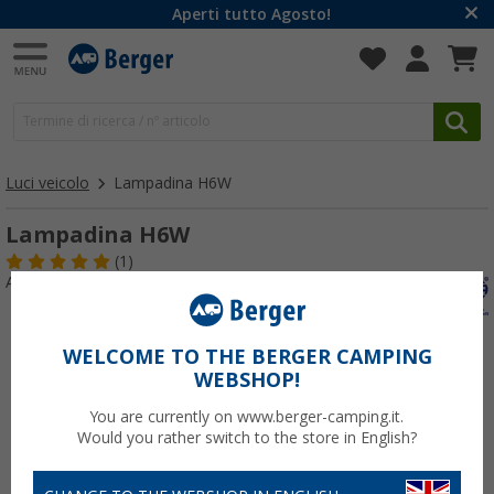
Aperti tutto Agosto!
Luci veicolo
Lampadina H6W
Lampadina H6W
(1)
Articolo n: 148670
WELCOME TO THE BERGER CAMPING
WEBSHOP!
You are currently on www.berger-camping.it.
Would you rather switch to the store in English?