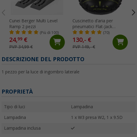
Cunei Berger Multi Level
Cuscinetto d'aria per
Ramp 2 pezzi
pneumatici Flat-Jack
Camper 2.0 per veicoli fino
(Più di 100)
(70)
a 6 tonnellate e fino a 305
24,
€
130,- €
99
mm di larghezza del
PVP 34,99 €
PVP 149,- €
pneumatico
DESCRIZIONE DEL PRODOTTO
1 pezzo per la luce di ingombro laterale
PROPRIETÀ
Tipo di luci
Lampadina
Lampadina
1 x W3 presa W2, 1 x 9.5D
Lampadina inclusa