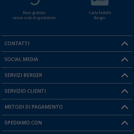
Reso gratuito
Carta fedeltà
senza costi di spedizione
Berger
CONTATTI
Orari di apertura del servizio:
SOCIAL MEDIA
Lun. - Ven.: 08:00 - 17:00
SERVIZI BERGER
Hai una domanda?
SERVIZIO CLIENTI
Diventare rivenditori
Il mio Account
METODI DI PAGAMENTO
Informazioni sulla spedizione
I miei Preferiti
Resi
SPEDIAMO CON
Carta fedeltà Berger
Stato del mio ordine