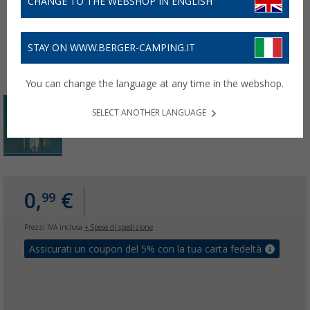
CHANGE TO THE WEBSHOP IN ENGLISH
STAY ON WWW.BERGER-CAMPING.IT
You can change the language at any time in the webshop.
SELECT ANOTHER LANGUAGE
0,
€
99
Prezzi IVA inclusa
+ Spese di spedizione
Assicurati un coupon del 5% con la tua carta fedeltà