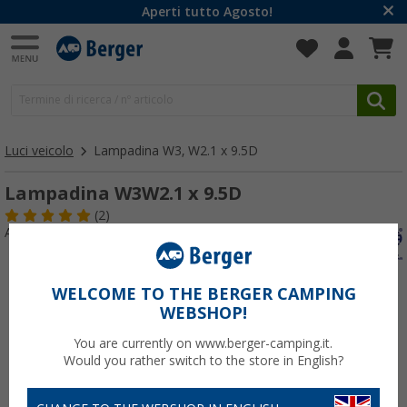
Aperti tutto Agosto!
Luci veicolo
Lampadina W3, W2.1 x 9.5D
Lampadina W3W2.1 x 9.5D
(2)
Articolo n: 147460
WELCOME TO THE BERGER CAMPING
WEBSHOP!
You are currently on www.berger-camping.it.
Would you rather switch to the store in English?