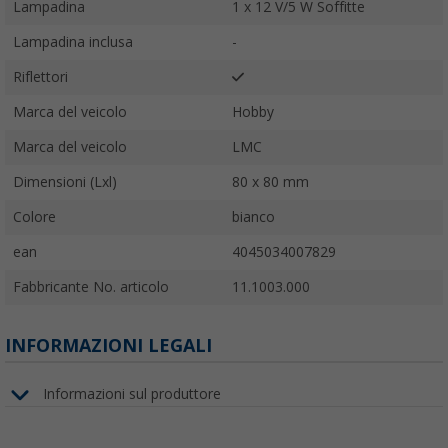
Lampadina
1 x 12 V/5 W Soffitte
Lampadina inclusa
-
Riflettori
Marca del veicolo
Hobby
Marca del veicolo
LMC
Dimensioni (Lxl)
80 x 80 mm
Colore
bianco
ean
4045034007829
Fabbricante No. articolo
11.1003.000
INFORMAZIONI LEGALI
Informazioni sul produttore