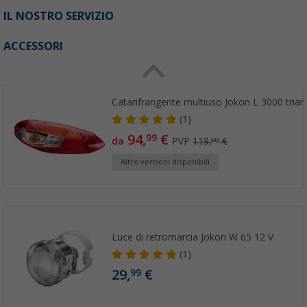
IL NOSTRO SERVIZIO
ACCESSORI
Catarifrangente multiuso Jokon L 3000 trian
(1)
94,
€
99
da
PVP
119,
€
00
Altre versioni disponibili
Luce di retromarcia Jokon W 65 12 V
(1)
29,
€
99