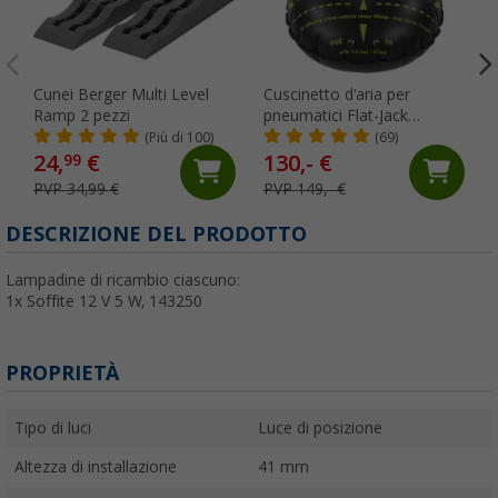
Cunei Berger Multi Level
Cuscinetto d'aria per
Ramp 2 pezzi
pneumatici Flat-Jack
Camper 2.0 per veicoli fino
(Più di 100)
(69)
a 6 tonnellate e fino a 305
24,
€
130,- €
99
mm di larghezza del
PVP 34,99 €
PVP 149,- €
pneumatico
DESCRIZIONE DEL PRODOTTO
Lampadine di ricambio ciascuno:
1x Soffite 12 V 5 W, 143250
PROPRIETÀ
Tipo di luci
Luce di posizione
Altezza di installazione
41 mm