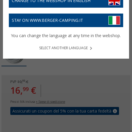
CHANGE TO THE WEBSHOP IN ENGLISH
STAY ON WWW.BERGER-CAMPING.IT
You can change the language at any time in the webshop.
SELECT ANOTHER LANGUAGE
99
PVP
19,
€
16,
€
99
Prezzi IVA inclusa
+ Spese di spedizione
Assicurati un coupon del 5% con la tua carta fedeltà