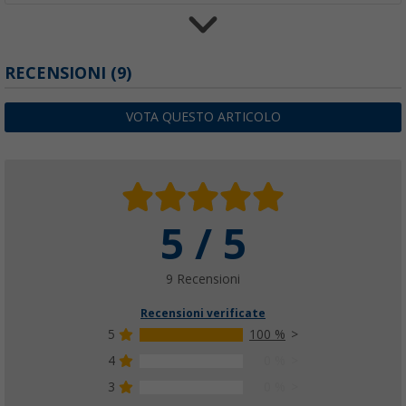
Catarifrangente Jokon R 65/95
RECENSIONI
(9)
(2)
13,
€
99
VOTA QUESTO ARTICOLO
PVP
29,
€
99
5 / 5
9 Recensioni
Recensioni verificate
5
100 %
4
0 %
3
0 %