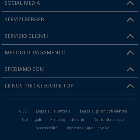
Orari di apertura del servizio:
SOCIAL MEDIA
Lun. - Ven.: 08:00 - 17:00
SERVIZI BERGER
Hai una domanda?
SERVIZIO CLIENTI
Diventare rivenditori
Il mio Account
METODI DI PAGAMENTO
Informazioni sulla spedizione
I miei Preferiti
Resi
SPEDIAMO CON
Carta fedeltà Berger
Stato del mio ordine
LE NOSTRE CATEGORIE TOP
FAQ e Contatti
Accessori per Caravan e Camper
CGV
Legge sulle Batterie
Legge sugli articoli elettrici
WC da Campeggio
Note legali
Protezione dei dati
Diritto di recesso
Accessibilità
Impostazioni dei cookie
Mobili per il Campeggio