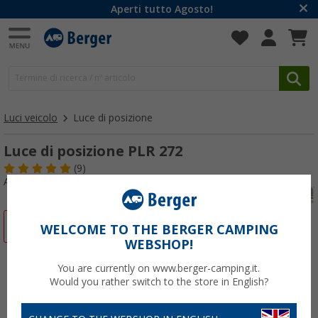
Aperti tutto Agosto!
Luci veicolo
Luce di posizione
Luce di posizione PLR 272
(9)
Articolo n: 151330
-15%
WELCOME TO THE BERGER CAMPING
WEBSHOP!
You are currently on www.berger-camping.it.
Would you rather switch to the store in English?