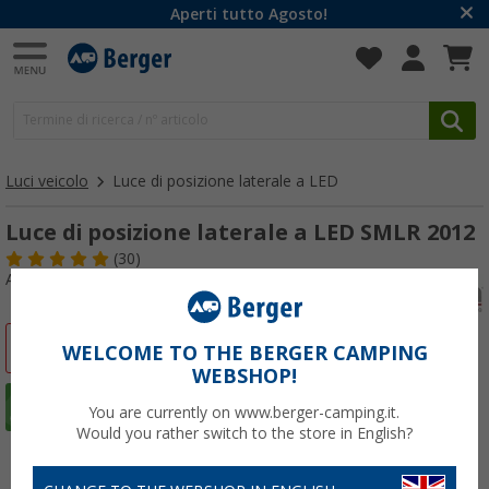
Aperti tutto Agosto!
Luci veicolo
Luce di posizione laterale a LED
Luce di posizione laterale a LED SMLR 2012
(30)
Articolo n: 224980
-37%
WELCOME TO THE BERGER CAMPING
WEBSHOP!
You are currently on www.berger-camping.it.
Would you rather switch to the store in English?