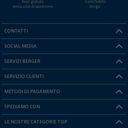
Reso gratuito
Carta fedeltà
senza costi di spedizione
Berger
CONTATTI
Orari di apertura del servizio:
SOCIAL MEDIA
Lun. - Ven.: 08:00 - 17:00
SERVIZI BERGER
Hai una domanda?
SERVIZIO CLIENTI
Diventare rivenditori
Il mio Account
METODI DI PAGAMENTO
Informazioni sulla spedizione
I miei Preferiti
Resi
SPEDIAMO CON
Carta fedeltà Berger
Stato del mio ordine
LE NOSTRE CATEGORIE TOP