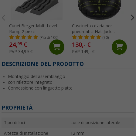
Cunei Berger Multi Level
Cuscinetto d'aria per
Ramp 2 pezzi
pneumatici Flat-Jack
Camper 2.0 per veicoli fino
(Più di 100)
(70)
a 6 tonnellate e fino a 305
24,
€
130,- €
99
mm di larghezza del
PVP 34,99 €
PVP 149,- €
pneumatico
DESCRIZIONE DEL PRODOTTO
Montaggio dell'assemblaggio
con riflettore integrato
Connessione con linguette piatte
PROPRIETÀ
Tipo di luci
Luce di posizione laterale
Altezza di installazione
12 mm