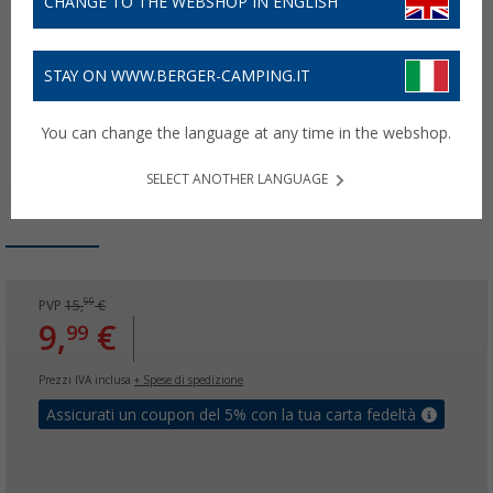
CHANGE TO THE WEBSHOP IN ENGLISH
STAY ON WWW.BERGER-CAMPING.IT
You can change the language at any time in the webshop.
SELECT ANOTHER LANGUAGE
99
PVP
15,
€
9,
€
99
Prezzi IVA inclusa
+ Spese di spedizione
Assicurati un coupon del 5% con la tua carta fedeltà