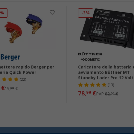
0%
-3%
ettore rapido Berger per
Caricatore della batteria 
eria Quick Power
avviamento Büttner MT
Standby Lader Pro 12 Volt
(22)
(13)
€
19,
€
99
78,
€
99
PVP
82,
€
00