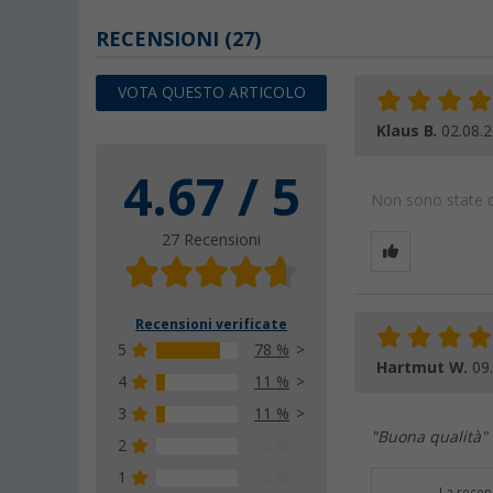
RECENSIONI
(27)
VOTA QUESTO ARTICOLO
Klaus B.
02.08.
4.67 / 5
Non sono state da
27 Recensioni
Recensioni verificate
5
78 %
Hartmut W.
09
4
11 %
3
11 %
"Buona qualità"
2
0 %
1
0 %