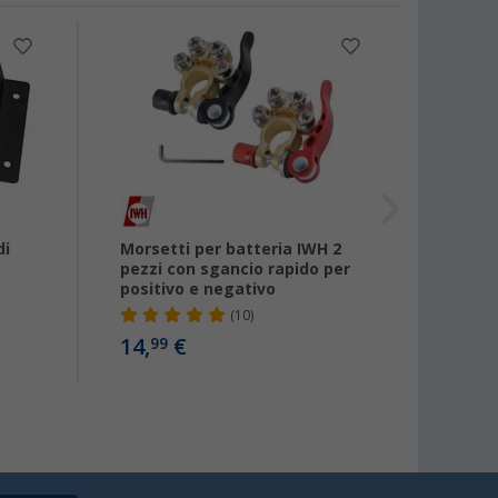
-31
di
Morsetti per batteria IWH 2
Scato
pezzi con sgancio rapido per
grigio
positivo e negativo
blocch
(10)
14,
€
10,
99
99