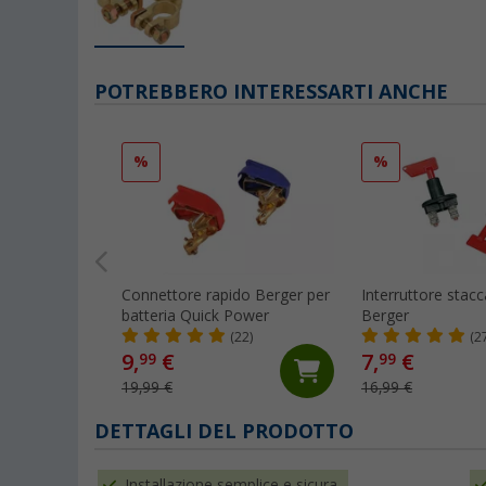
POTREBBERO INTERESSARTI ANCHE
%
%
Connettore rapido Berger per
Interruttore stacc
batteria Quick Power
Berger
(22)
(2
9,
€
7,
€
99
99
19,99 €
16,99 €
DETTAGLI DEL PRODOTTO
Installazione semplice e sicura