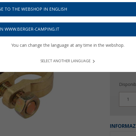
8,
99
E TO THE WEBSHOP IN ENGLISH
Prezzi IVA 
Assicur
ON WWW.BERGER-CAMPING.IT
You can change the language at any time in the webshop.
SELECT ANOTHER LANGUAGE
Disponibi
1
INFORMAZ