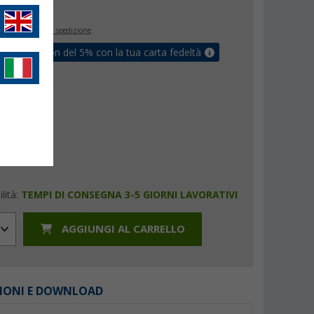
€
inclusa
+ Spese di spedizione
ati un coupon del 5% con la tua carta fedeltà
lità:
TEMPI DI CONSEGNA 3-5 GIORNI LAVORATIVI
AGGIUNGI AL CARRELLO
IONI E DOWNLOAD