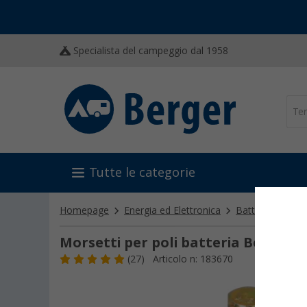
Specialista del campeggio dal 1958
Tutte le categorie
Homepage
Energia ed Elettronica
Batterie
Acce
Morsetti per poli batteria Berger
(27)
Articolo n: 183670