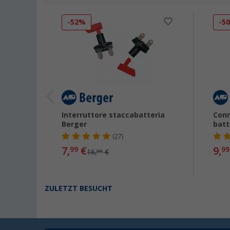
-52%
-5
da
Interruttore staccabatteria
Conn
r
Berger
batt
(27)
7,
€
9,
99
99
16,
€
99
ZULETZT BESUCHT