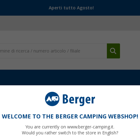
Aperti tutto Agosto!
ssori per batterie
Morsetti per poli batteria Berger
WELCOME TO THE BERGER CAMPING WEBSHOP!
You are currently on www.berger-camping.it.
Would you rather switch to the store in English?