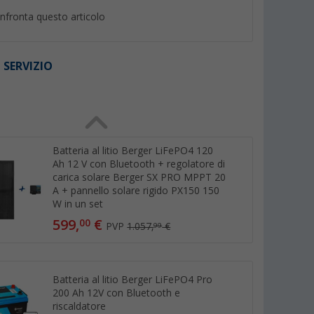
nfronta questo articolo
 SERVIZIO
I
%
Batteria al litio Berger LiFePO4 120
Ah 12 V con Bluetooth + regolatore di
carica solare Berger SX PRO MPPT 20
A + pannello solare rigido PX150 150
er Energy
Batteria al litio Berger
EcoFlow Delta 3 Ce
W in un set
LiFePO4 Eco 100 Ah 12V
elettrica portatile 
W
(43)
(15)
599,
€
00
PVP
1.057,
€
99
269,- €
749,- €
PVP 699,- €
Batteria al litio Berger LiFePO4 Pro
200 Ah 12V con Bluetooth e
riscaldatore