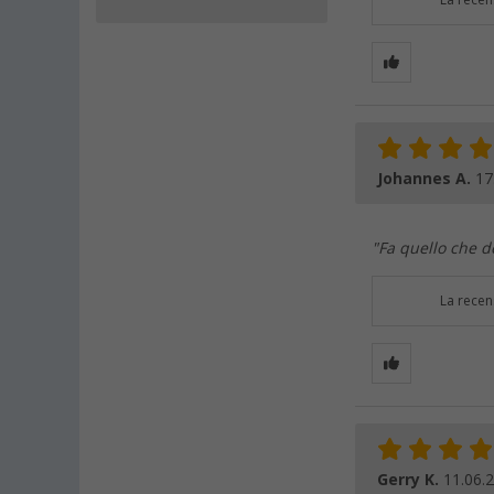
La recen
Johannes A.
17
"Fa quello che d
La recen
Gerry K.
11.06.