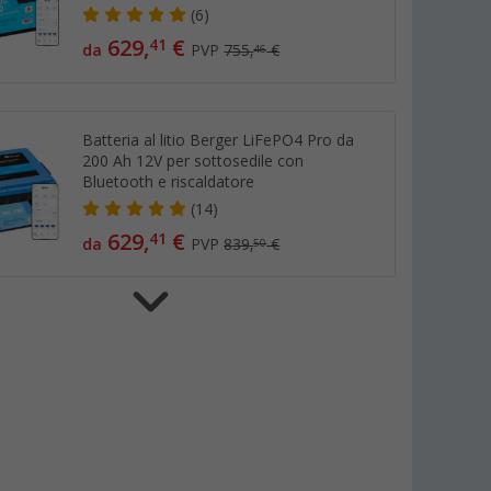
(6)
629,
€
41
da
PVP
755,
€
46
Batteria al litio Berger LiFePO4 Pro da
200 Ah 12V per sottosedile con
Bluetooth e riscaldatore
(14)
629,
€
41
da
PVP
839,
€
50
Batteria al litio Berger LiFePO4 da 120
Ah e 12V con Bluetooth (con o senza
riscaldatore)
(97)
335,
€
29
da
PVP
671,
€
43