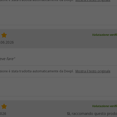
sione è stata tradotta automaticamente da Deepl.
Mostra il testo originale
Valutazione verif
.06.2026
eve fare"
sione è stata tradotta automaticamente da Deepl.
Mostra il testo originale
Valutazione verif
2026
Sì
, raccomando questo prodo