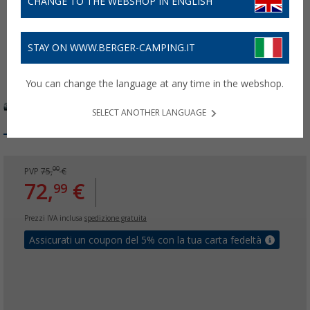
CHANGE TO THE WEBSHOP IN ENGLISH
STAY ON WWW.BERGER-CAMPING.IT
You can change the language at any time in the webshop.
SELECT ANOTHER LANGUAGE
00
PVP
75,
€
72,
€
99
Prezzi IVA inclusa
spedizione gratuita
Assicurati un coupon del 5% con la tua carta fedeltà