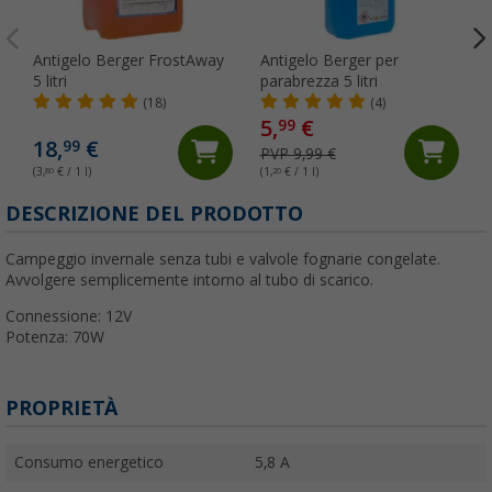
Antigelo Berger FrostAway
Antigelo Berger per
5 litri
parabrezza 5 litri
(18)
(4)
5,
€
99
18,
€
99
PVP 9,99 €
(3,
80
€ / 1 l)
(1,
20
€ / 1 l)
(
DESCRIZIONE DEL PRODOTTO
Campeggio invernale senza tubi e valvole fognarie congelate.
Avvolgere semplicemente intorno al tubo di scarico.
Connessione: 12V
Potenza: 70W
PROPRIETÀ
Consumo energetico
5,8 A