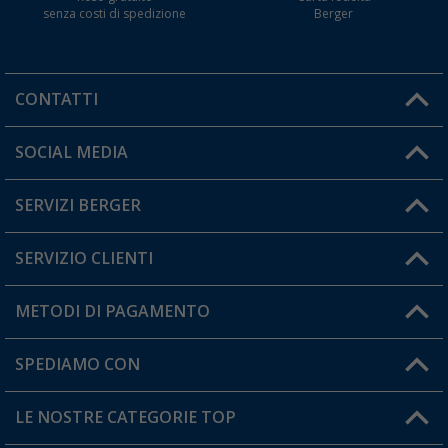
senza costi di spedizione
Berger
CONTATTI
Orari di apertura del servizio:
SOCIAL MEDIA
Lun. - Ven.: 08:00 - 17:00
SERVIZI BERGER
Hai una domanda?
SERVIZIO CLIENTI
Diventare rivenditori
Il mio Account
METODI DI PAGAMENTO
Informazioni sulla spedizione
I miei Preferiti
Resi
SPEDIAMO CON
Carta fedeltà Berger
Stato del mio ordine
LE NOSTRE CATEGORIE TOP
FAQ e Contatti