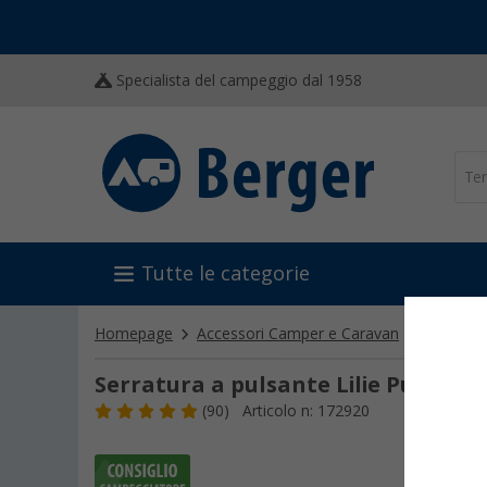
Specialista del campeggio dal 1958
Tutte le categorie
Homepage
Accessori Camper e Caravan
Allestim
Serratura a pulsante Lilie PushLoc
(90)
Articolo n: 172920