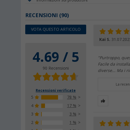
RECENSIONI
(90)
VOTA QUESTO ARTICOLO
Kai S.
31.07.202
4.69 / 5
"Purtroppo, ques
Facile da install
90 Recensioni
diverse... Ma i 
La recen
Recensioni verificate
5
78 %
4
17 %
3
3 %
2
1 %