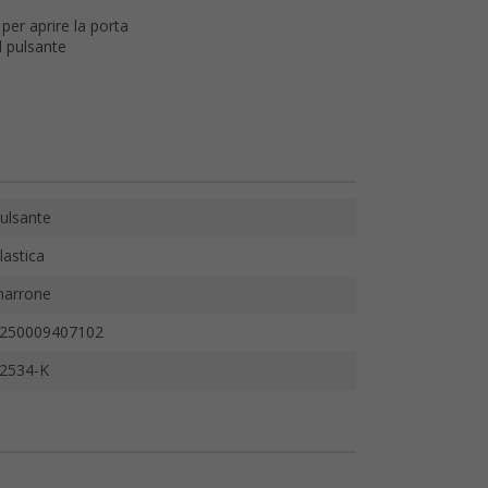
per aprire la porta
l pulsante
ulsante
lastica
arrone
250009407102
2534-K