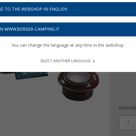
9,
99
E TO THE WEBSHOP IN ENGLISH
Prezzi IVA 
Assicur
ON WWW.BERGER-CAMPING.IT
Colore
You can change the language at any time in the webshop.
SELECT ANOTHER LANGUAGE
Disponibi
1