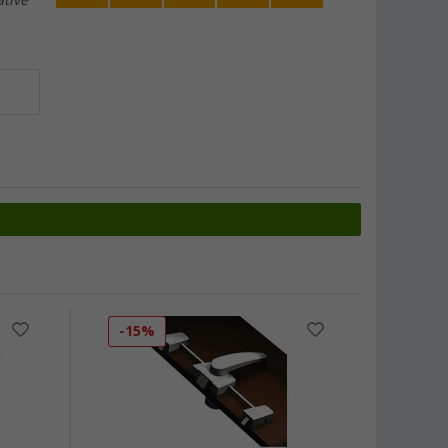
ative
-15%
-50