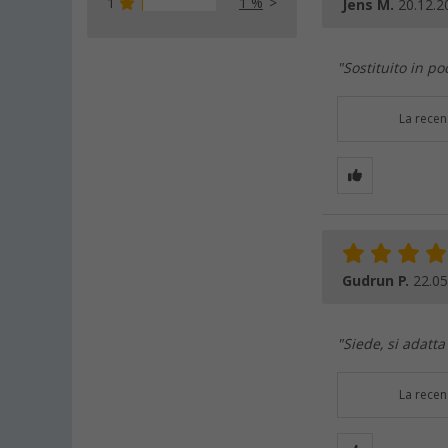
1
1 %
Jens M.
20.12.2
"Sostituito in p
La recen
Gudrun P.
22.05
"Siede, si adatt
La recen