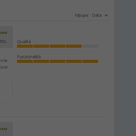
Data
Filtrare
icata
tto.
Qualità
Funzionalità
irle.
ture
icata