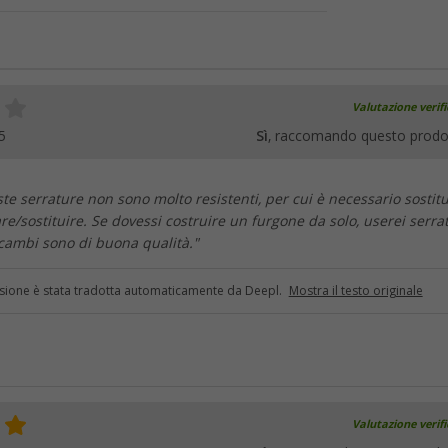
Valutazione verif
5
Sì
, raccomando questo prodo
te serrature non sono molto resistenti, per cui è necessario sostitu
are/sostituire. Se dovessi costruire un furgone da solo, userei serra
ricambi sono di buona qualità."
sione è stata tradotta automaticamente da Deepl.
Mostra il testo originale
Valutazione verif