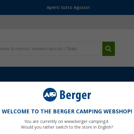
Aperti tutto Agosto!
ento e Personalizzazione
Cerniere e Componenti per mobili
Serr
k
WELCOME TO THE BERGER CAMPING WEBSHOP!
You are currently on www.berger-camping.it.
Would you rather switch to the store in English?