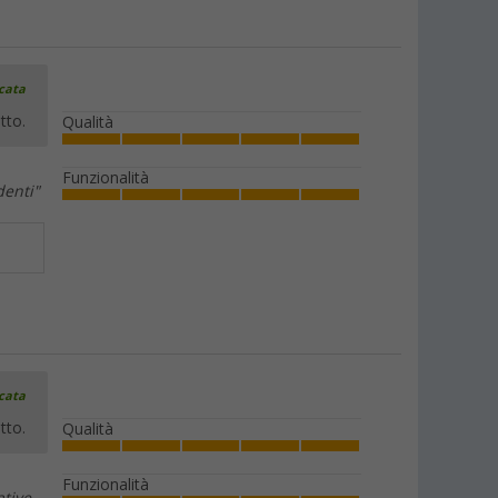
icata
tto.
Qualità
Funzionalità
denti"
icata
tto.
Qualità
Funzionalità