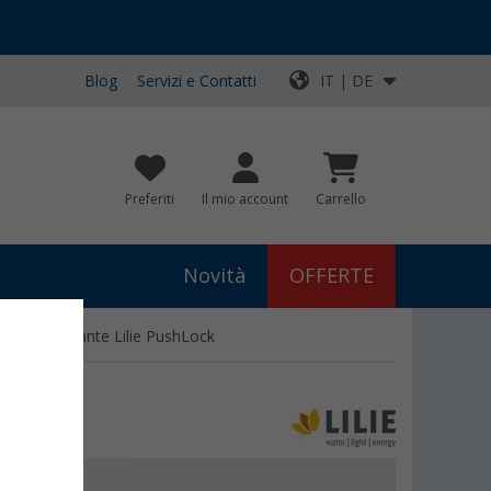
Blog
Servizi e Contatti
IT | DE
Preferiti
Il mio account
Carrello
Novità
OFFERTE
atura a pulsante Lilie PushLock