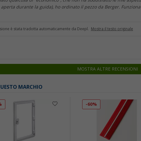
ato qualcosa di "economico", che non ha soddisfatto le mie aspett
 è aperta durante la guida), ho ordinato il pezzo da Berger. Funziona
sione è stata tradotta automaticamente da Deepl.
Mostra il testo originale
MOSTRA ALTRE RECENSIONI
 QUESTO MARCHIO
%
-60%