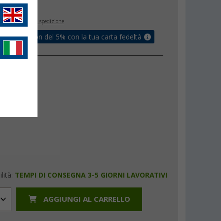
€
inclusa
+ Spese di spedizione
ati un coupon del 5% con la tua carta fedeltà
lità:
TEMPI DI CONSEGNA 3-5 GIORNI LAVORATIVI
AGGIUNGI AL CARRELLO