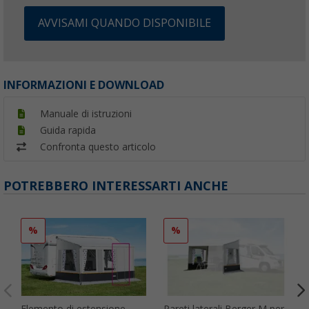
AVVISAMI QUANDO DISPONIBILE
INFORMAZIONI E DOWNLOAD
Manuale di istruzioni
Guida rapida
Confronta questo articolo
POTREBBERO INTERESSARTI ANCHE
%
%
Elemento di estensione
Pareti laterali Berger M per