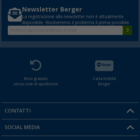
Newsletter Berger
La registrazione alla newsletter non è attualmente
disponibile. Risolveremo il problema il prima possibile.
Reso gratuito
Carta fedeltà
senza costi di spedizione
Berger
CONTATTI
Orari di apertura del servizio:
SOCIAL MEDIA
Lun. - Ven.: 08:00 - 17:00