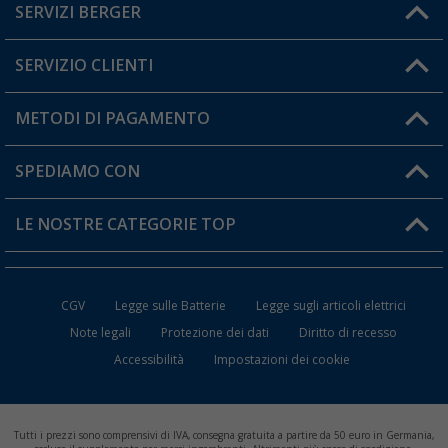
SERVIZI BERGER
Hai una domanda?
SERVIZIO CLIENTI
Diventare rivenditori
Il mio Account
METODI DI PAGAMENTO
Informazioni sulla spedizione
I miei Preferiti
Resi
SPEDIAMO CON
Carta fedeltà Berger
Stato del mio ordine
LE NOSTRE CATEGORIE TOP
FAQ e Contatti
Accessori per Caravan e Camper
CGV
Legge sulle Batterie
Legge sugli articoli elettrici
WC da Campeggio
Note legali
Protezione dei dati
Diritto di recesso
Accessibilità
Impostazioni dei cookie
Mobili per il Campeggio
Frigo Portatili
Tutti i prezzi sono comprensivi di IVA, consegna gratuita a partire da 50 euro in Germania,