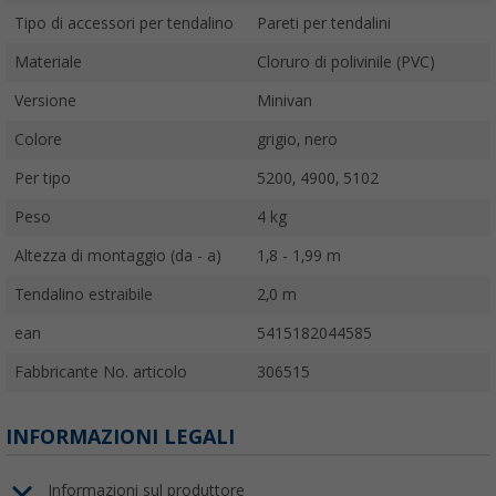
Tipo di accessori per tendalino
Pareti per tendalini
Materiale
Cloruro di polivinile (PVC)
Versione
Minivan
Colore
grigio, nero
Per tipo
5200, 4900, 5102
Peso
4 kg
Altezza di montaggio (da - a)
1,8 - 1,99 m
Tendalino estraibile
2,0 m
ean
5415182044585
Fabbricante No. articolo
306515
INFORMAZIONI LEGALI
Informazioni sul produttore