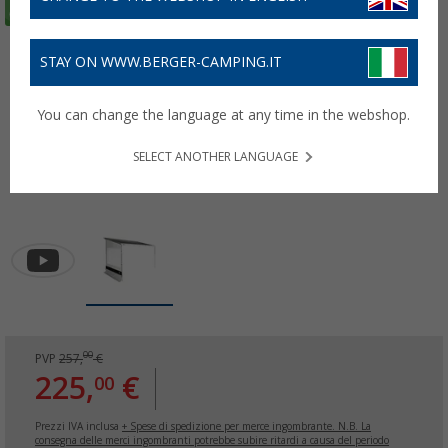
STAY ON WWW.BERGER-CAMPING.IT
You can change the language at any time in the webshop.
SELECT ANOTHER LANGUAGE
00
PVP
257,
€
225,
€
00
Prezzi IVA inclusa
+ Spese di spedizione per merce ingombrante. N.B. La
consegna delle merci ingombranti potrebbe subire ritardi a causa del periodo