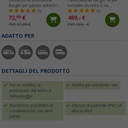
Berger per parete anteriore
tendalini da tetto e da
Fiamma 50 cm
parete Thule 220 - 240 cm
(7)
(5)
72,
€
489,- €
99
PVP 81,99 €
PVP 599,- €
ADATTO PER
DETTAGLI DEL PRODOTTO
Per la visibilità, la
Adatta per entrambi i lati
protezione dal vento e
dalla pioggia
Numerose possibilità di
Cloruro di polivinile (PVC) di
combinazione con altre
alta qualità
pareti