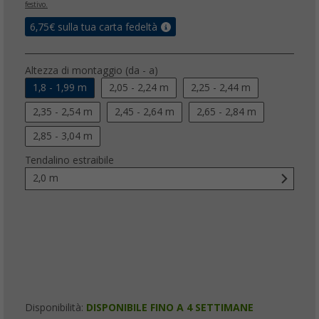
festivo.
6,75
€ sulla tua carta fedeltà
Altezza di montaggio (da - a)
1,8 - 1,99 m
2,05 - 2,24 m
2,25 - 2,44 m
2,35 - 2,54 m
2,45 - 2,64 m
2,65 - 2,84 m
2,85 - 3,04 m
Tendalino estraibile
2,0 m
Disponibilità:
DISPONIBILE FINO A 4 SETTIMANE