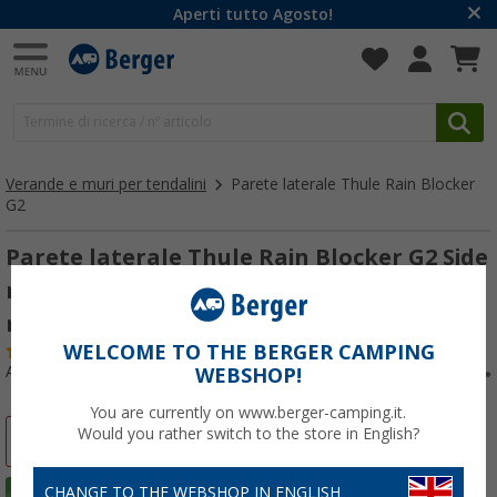
Aperti tutto Agosto!
Verande e muri per tendalini
Parete laterale Thule Rain Blocker
G2
Parete laterale Thule Rain Blocker G2 Side
minivan altezza di montaggio 1,8 - 1,99
metri Estensione del tendalino 2 metri
WELCOME TO THE BERGER CAMPING
(82)
Articolo n: 420518
WEBSHOP!
You are currently on www.berger-camping.it.
Would you rather switch to the store in English?
-12%
CHANGE TO THE WEBSHOP IN ENGLISH