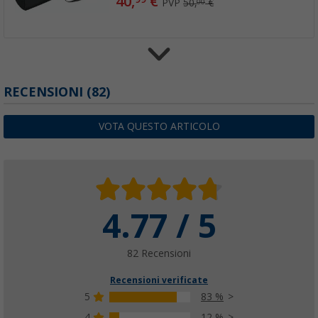
40,
€
PVP
50,
€
00
Parete laterale Thule ViewBlocker G2
RECENSIONI
(82)
(15)
229,
€
00
VOTA QUESTO ARTICOLO
da
PVP
264,
€
00
4.77 / 5
82 Recensioni
Recensioni verificate
5
83 %
4
12 %