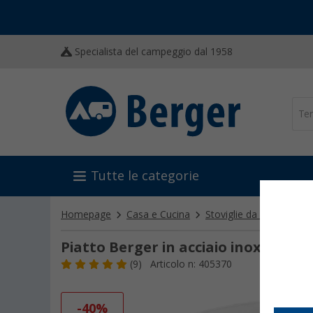
Specialista del campeggio dal 1958
Tutte le categorie
Homepage
Casa e Cucina
Stoviglie da campeggio
Piatto Berger in acciaio inox Ø 22,5
(9)
Articolo n: 405370
-40%