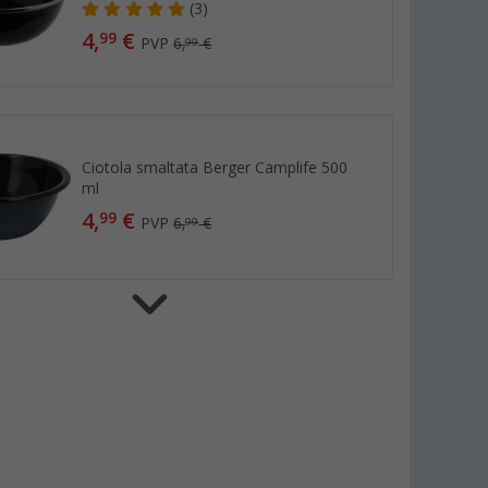
(3)
4,
€
99
PVP
6,
€
99
Ciotola smaltata Berger Camplife 500
ml
4,
€
99
PVP
6,
€
99
Piatto smaltato Berger Camplife Ø 22
cm
(4)
5,
€
99
PVP
8,
€
99