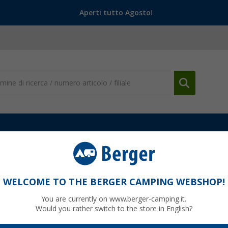
Aperti tutto Agosto!
Piatti
Piatto Berger in acciaio inox Ø 22,5 cm
 cm
WELCOME TO THE BERGER CAMPING WEBSHOP!
You are currently on www.berger-camping.it.
Would you rather switch to the store in English?
99
PVP
9,
€