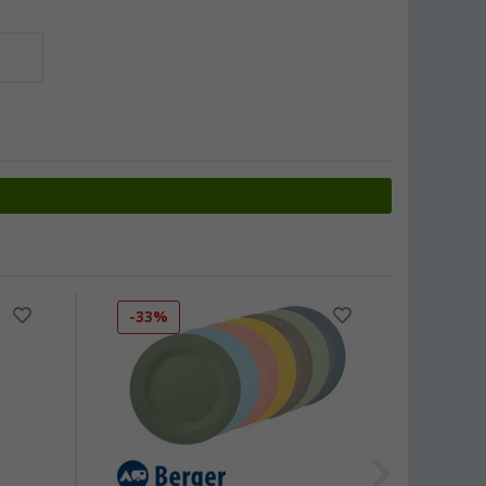
-33%
-40