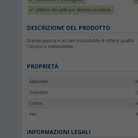
Utilizzo versatile per diverse occasioni
DESCRIZIONE DEL PRODOTTO
Grande piastra in acciaio inossidabile di ottima qualità
Classico e indistruttibile.
PROPRIETÀ
Materiale
A
Diametro
2
Colore
a
ean
4
INFORMAZIONI LEGALI