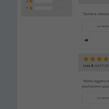
2
0 %
1
0 %
"Sembra robusto
La recen
Lisa B.
04.07.20
"Molto leggero 
pochissimo spaz
La recen