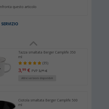
nfronta questo articolo
 SERVIZIO
I
%
%
Tazza smaltata Berger Camplife 350
ml
(35)
erger Kynne
Portauovo Berger Kynne mix
Ciotola Berger Kyn
3,
€
99
PVP
5,
€
er 4 persone
& match verde
match 360 ml verd
99
 di 100)
(26)
(19)
Altre versioni disponibili
1,
€
2,
€
99
99
PVP 2,99 €
PVP 4,99 €
Ciotola smaltata Berger Camplife 500
ml