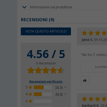
Informazioni sul produttore
RECENSIONI
(9)
VOTA QUESTO ARTICOLO
Jana S.
09.10.2
4.56 / 5
"Ne ho 7, molto r
9 Recensioni
La recen
Recensioni verificate
5
56 %
4
44 %
3
0 %
Gerhard K.
20.