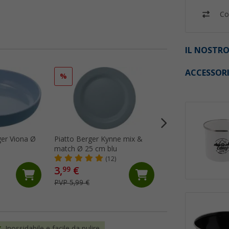
Co
IL NOSTRO
ACCESSOR
%
%
ger Viona Ø
Piatto Berger Kynne mix &
Set di stoviglie B
match Ø 25 cm blu
in polipropilene p
16 pezzi blu
(12)
(Più
3,
€
29,
€
99
99
PVP 5,99 €
PVP 49,99 €
Inossidabile e facile da pulire