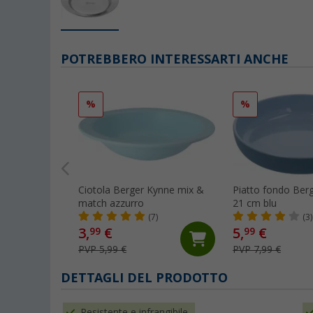
POTREBBERO INTERESSARTI ANCHE
%
%
Ciotola Berger Kynne mix &
Piatto fondo Ber
match azzurro
21 cm blu
(7)
(3)
3,
€
5,
€
99
99
PVP 5,99 €
PVP 7,99 €
DETTAGLI DEL PRODOTTO
Resistente e infrangibile