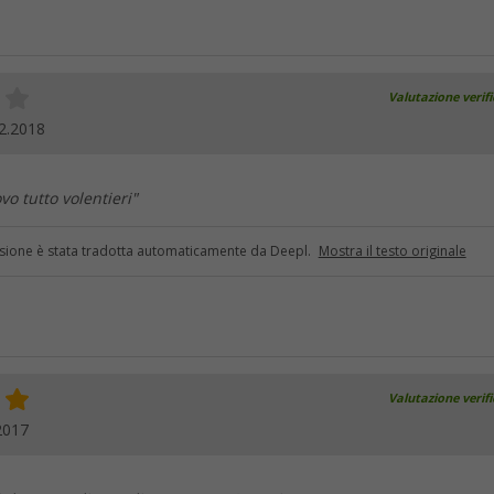
Valutazione verif
2.2018
vo tutto volentieri"
sione è stata tradotta automaticamente da Deepl.
Mostra il testo originale
Valutazione verif
2017