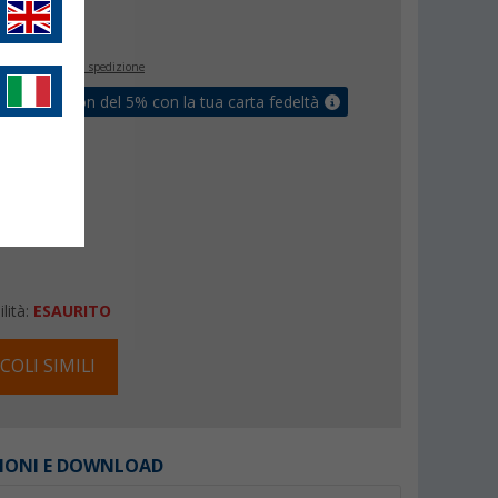
€
inclusa
+ Spese di spedizione
ati un coupon del 5% con la tua carta fedeltà
lità:
ESAURITO
COLI SIMILI
IONI E DOWNLOAD