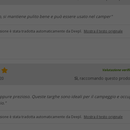
, si mantiene pulito bene e può essere usato nel camper"
sione è stata tradotta automaticamente da Deepl.
Mostra il testo originale
Valutazione verif
20
Sì
, raccomando questo prodo
eppure prezioso. Queste targhe sono ideali per il campeggio e occ
io."
sione è stata tradotta automaticamente da Deepl.
Mostra il testo originale