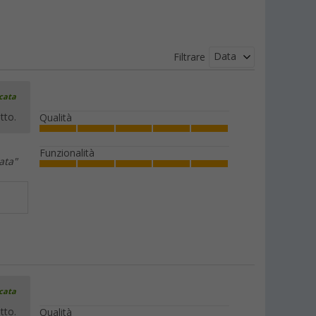
Data
Filtrare
icata
tto.
Qualità
Funzionalità
ata"
icata
tto.
Qualità