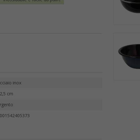
cciaio inox
2,5 cm
rgento
001542405373