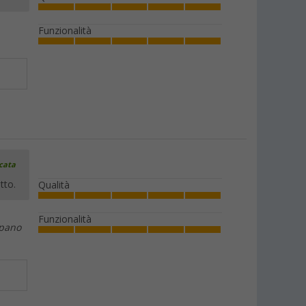
Funzionalità
icata
tto.
Qualità
Funzionalità
upano