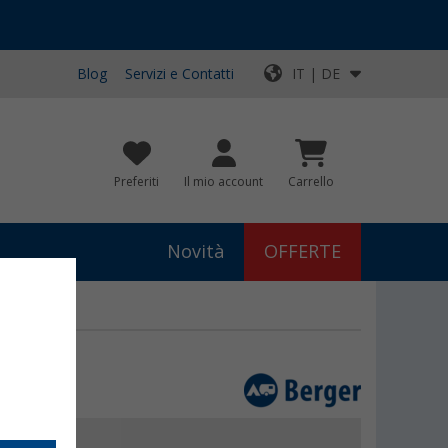
Blog
Servizi e Contatti
IT | DE
Preferiti
Il mio account
Carrello
Novità
OFFERTE