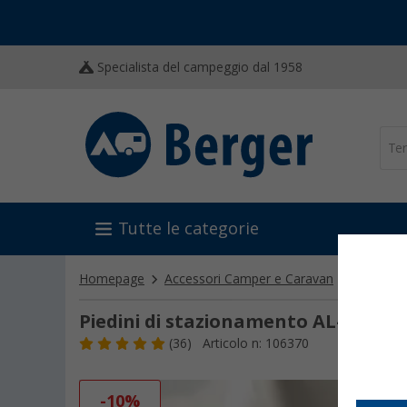
Specialista del campeggio dal 1958
Tutte le categorie
Homepage
Accessori Camper e Caravan
Tecnica 
Piedini di stazionamento AL-KO Clic
(36)
Articolo n: 106370
-10%