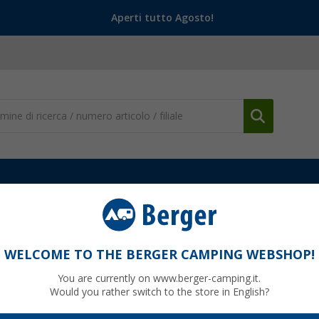
Aperti tutto Agosto!
per Caravan e Rimorchi
Piedini di Stazionamento e Piastre
Piedi
kFix meccanici 310 - 424 mm
WELCOME TO THE BERGER CAMPING WEBSHOP!
You are currently on www.berger-camping.it.
Would you rather switch to the store in English?
9
PVP
499,