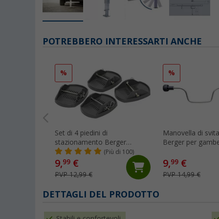
POTREBBERO INTERESSARTI ANCHE
%
%
Set di 4 piedini di
Manovella di svi
stazionamento Berger
Berger per gambe
Caravan Foot
sostegno standar
(Più di 100)
caravan
9,
€
9,
€
99
99
PVP 12,99 €
PVP 14,99 €
DETTAGLI DEL PRODOTTO
Stabili e confortevoli