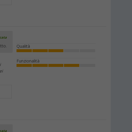
icata
tto.
Qualità
Funzionalità
i
ei
icata