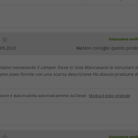
Valutazione verif
.09.2023
No
Non consiglio questo prodo
dattano nonostante il camper fosse in lista Mancavano le istruzioni d
no state fornite con una scarsa descrizione Ho dovuto praticare d
sione è stata tradotta automaticamente da Deepl.
Mostra il testo originale
Valutazione verif