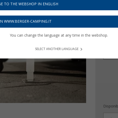
445
E TO THE WEBSHOP IN ENGLISH
Prezzi IVA 
ON WWW.BERGER-CAMPING.IT
13,35
€ 
You can change the language at any time in the webshop.
Altezza d
310 -
SELECT ANOTHER LANGUAGE
460 -
Disponibi