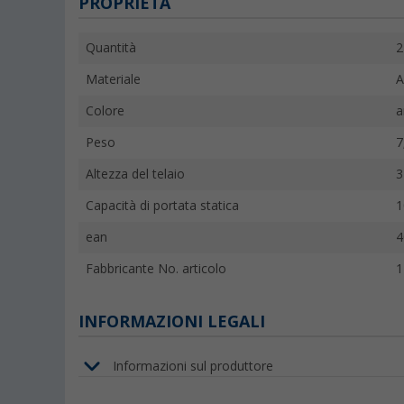
PROPRIETÀ
Quantità
2
Materiale
A
Colore
a
Peso
7
Altezza del telaio
3
Capacità di portata statica
1
ean
4
Fabbricante No. articolo
1
INFORMAZIONI LEGALI
Informazioni sul produttore