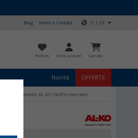
Blog
Servizi e Contatti
IT | DE
Preferiti
Il mio account
Carrello
Novità
OFFERTE
ni di stazionamento AL-KO ClickFix meccanici
5
€