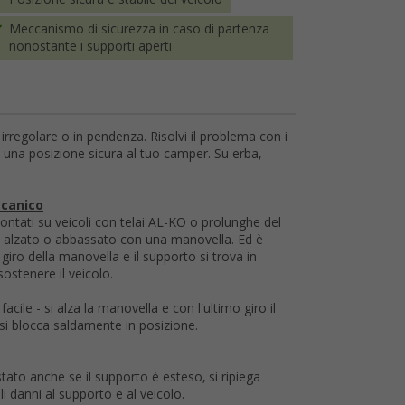
Meccanismo di sicurezza in caso di partenza
nonostante i supporti aperti
 irregolare o in pendenza. Risolvi il problema con i
 una posizione sicura al tuo camper. Su erba,
ccanico
ntati su veicoli con telai AL-KO o prolunghe del
e alzato o abbassato con una manovella. Ed è
ro della manovella e il supporto si trova in
ostenere il veicolo.
cile - si alza la manovella e con l'ultimo giro il
si blocca saldamente in posizione.
ato anche se il supporto è esteso, si ripiega
i danni al supporto e al veicolo.