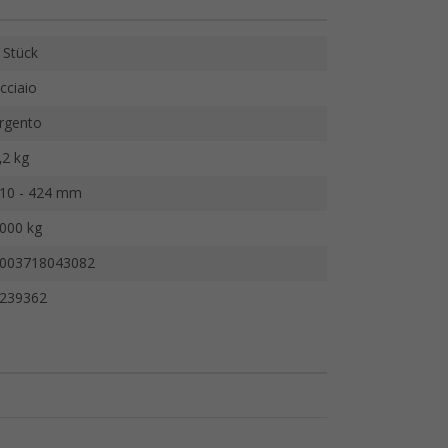
 Stück
cciaio
rgento
,2 kg
10 - 424 mm
000 kg
003718043082
239362