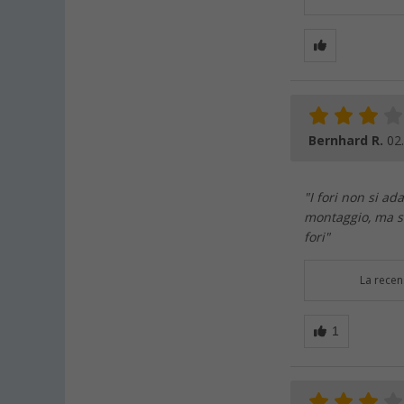
Bernhard R.
02
"I fori non si a
montaggio, ma so
fori"
La recen