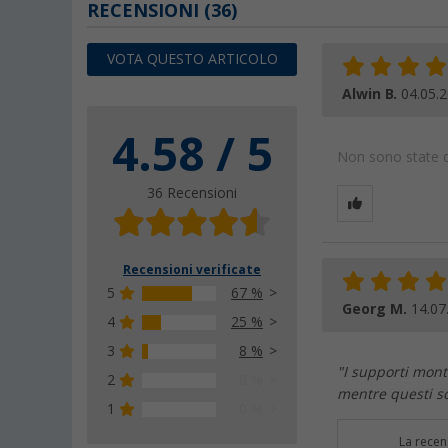
RECENSIONI
(36)
VOTA QUESTO ARTICOLO
Alwin B.
04.05.
4.58 / 5
Non sono state da
36 Recensioni
Recensioni verificate
5
67 %
Georg M.
14.07
4
25 %
3
8 %
"I supporti mont
2
0 %
mentre questi so
1
0 %
La recen