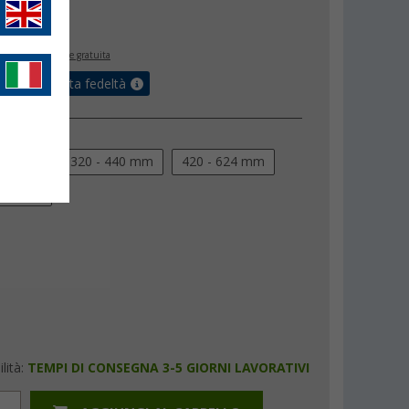
,
€
00
inclusa
spedizione gratuita
sulla tua carta fedeltà
el telaio
 424 mm
320 - 440 mm
420 - 624 mm
 710 mm
lità:
TEMPI DI CONSEGNA 3-5 GIORNI LAVORATIVI