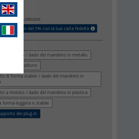
€
9
inclusa
+ Spese di spedizione
ati un coupon del 5% con la tua carta fedeltà
to a innesto / dado del mandrino in metallo
supporto Stabilform
to di forma stabile / dado del mandrino in
o
to a innesto / dado del mandrino in plastica
a forma leggera e stabile
supporto dei plug-in