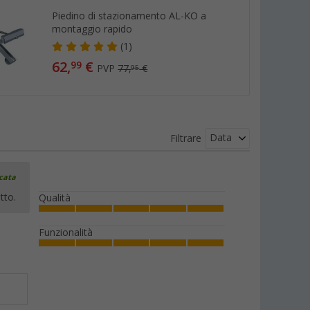
Piedino di stazionamento AL-KO a
montaggio rapido
(1)
62,
€
99
PVP
77,
€
95
Data
Filtrare
icata
tto.
Qualità
Funzionalità