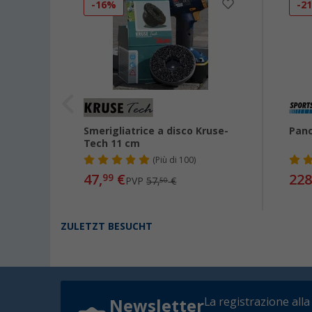
-16%
-2
dge AI
Smerigliatrice a disco Kruse-
Panc
Tech 11 cm
(
Più di
100)
47,
€
228
99
PVP
57,
€
50
ZULETZT BESUCHT
La registrazione alla
Newsletter