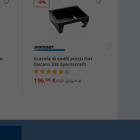
-8%
-20
on
Scatola di sedili piatti Fiat
Pro Pl
Ducato 230 Sportscraft
poggi
(5)
196,
€
3,
00
99
PVP
215,
€
00