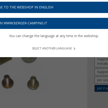
15,
9
E TO THE WEBSHOP IN ENGLISH
Prezzi IVA 
Assicur
ON WWW.BERGER-CAMPING.IT
You can change the language at any time in the webshop.
Versione
Suppor
SELECT ANOTHER LANGUAGE
per il 
Suppor
metall
Suppor
per un
per il 