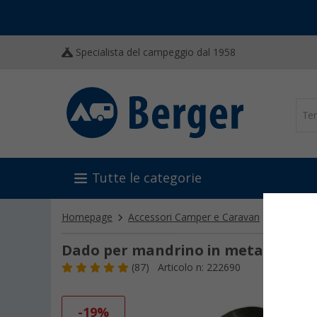
Specialista del campeggio dal 1958
Tutte le categorie
Homepage
Accessori Camper e Caravan
Console e
Dado per mandrino in metallo AL-
(87)
Articolo n: 222690
-19%