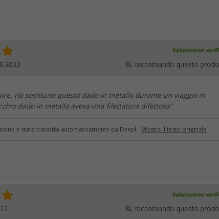
Valutazione verif
0.2023
Sì
, raccomando questo prodo
tuire. Ho sostituito questo dado in metallo durante un viaggio in
cchio dado in metallo aveva una filettatura difettosa"
sione è stata tradotta automaticamente da Deepl.
Mostra il testo originale
Valutazione verif
022
Sì
, raccomando questo prodo