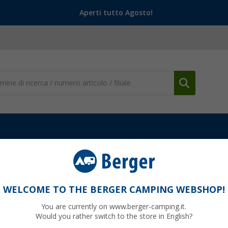
Aperti tutto Agosto!
 Sedili
Altri accessori
Dado per mandrino in metallo AL-KO
KO circa 16 mm
WELCOME TO THE BERGER CAMPING WEBSHOP!
You are currently on www.berger-camping.it.
Would you rather switch to the store in English?
95
PVP
19,