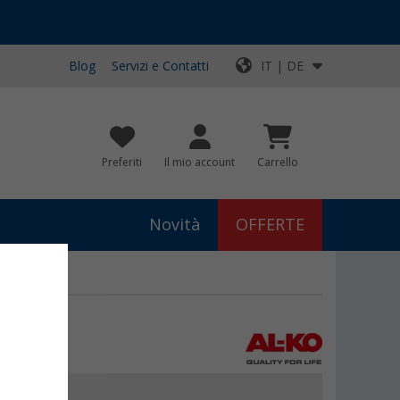
Blog
Servizi e Contatti
IT | DE
Preferiti
Il mio account
Carrello
Novità
OFFERTE
€