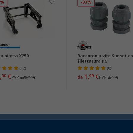
1%
-33%
a piatta X250
Raccordo a vite Sunset c
filettatura PG
(12)
(8)
,
€
1,
€
00
99
PVP
289,
€
da
PVP
2,
€
00
99