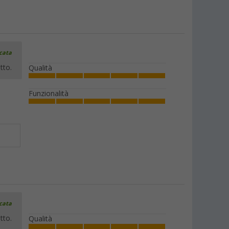
icata
tto.
Qualità
Funzionalità
icata
tto.
Qualità