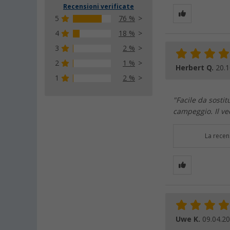
Recensioni verificate
5
76 %
4
18 %
3
2 %
2
1 %
Herbert Q.
20.1
1
2 %
"Facile da sosti
campeggio. Il ve
La recen
Uwe K.
09.04.2