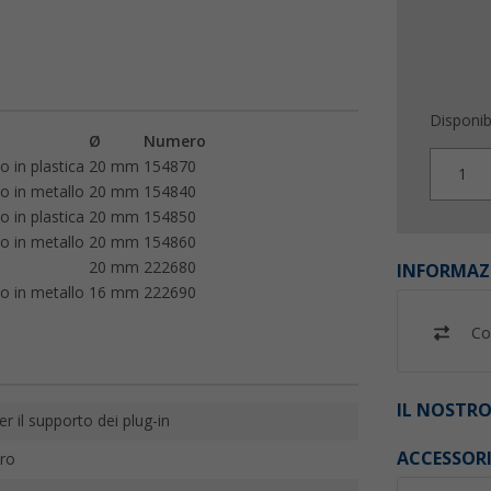
Disponibi
Ø
Numero
 in plastica
20 mm
154870
1
o in metallo
20 mm
154840
 in plastica
20 mm
154850
o in metallo
20 mm
154860
20 mm
222680
INFORMAZ
o in metallo
16 mm
222690
Co
IL NOSTRO
er il supporto dei plug-in
ACCESSOR
ro