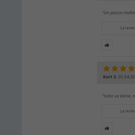
"Un pezzo molto
La recen
Kurt S.
01.04.2
"tutto va bene, 
La recen