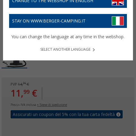
CHANGE TO THE WEBSHOP IN ENGLISH
STAY ON WWW.BERGER-CAMPING.IT
You can change the language at any time in the webshop.
SELECT ANOTHER LANGUAGE
99
PVP
14,
€
11,
€
99
Prezzi IVA inclusa
+ Spese di spedizione
Assicurati un coupon del 5% con la tua carta fedeltà