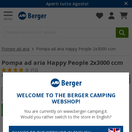
Aperti tutto Agosto!
Pompe ad aria
Pompa ad aria Happy People 2x3000 ccm
Pompa ad aria Happy People 2x3000 ccm
(12)
Articolo n: 833720
-20%
WELCOME TO THE BERGER CAMPING
WEBSHOP!
You are currently on www.berger-camping.it.
Would you rather switch to the store in English?