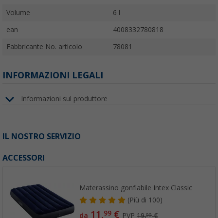
Volume
6 l
ean
4008332780818
Fabbricante No. articolo
78081
INFORMAZIONI LEGALI
Informazioni sul produttore
IL NOSTRO SERVIZIO
ACCESSORI
Materassino gonfiabile Intex Classic
(
Più di
100)
11,
€
99
da
PVP
19,
€
99