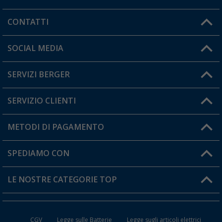
CONTATTI
Orari di apertura del servizio:
SOCIAL MEDIA
Lun. - Ven.: 08:00 - 17:00
SERVIZI BERGER
Hai una domanda?
SERVIZIO CLIENTI
Diventare rivenditori
Il mio Account
METODI DI PAGAMENTO
Informazioni sulla spedizione
I miei Preferiti
Resi
SPEDIAMO CON
Carta fedeltà Berger
Stato del mio ordine
LE NOSTRE CATEGORIE TOP
FAQ e Contatti
Accessori per Caravan e Camper
CGV
Legge sulle Batterie
Legge sugli articoli elettrici