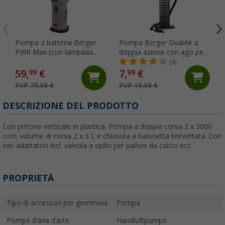
Pompa a batteria Berger
Pompa Berger DualAir a
PWR Max (con lampada
doppia azione con ago per
inclusa)
valvole
(3)
59,
€
7,
€
99
99
PVP 79,99 €
PVP 19,99 €
DESCRIZIONE DEL PRODOTTO
Con pistone verticale in plastica. Pompa a doppia corsa 2 x 3000
ccm, volume di corsa 2 x 3 L e chiusura a baionetta brevettata. Con
vari adattatori incl. valvola a spillo per palloni da calcio ecc.
PROPRIETÀ
Tipo di accessori per gommoni
Pompa
Pompe d'aria d'arte
Handluftpumpe