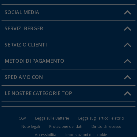
Orari di apertura del servizio:
SOCIAL MEDIA
Lun. - Ven.: 08:00 - 17:00
SERVIZI BERGER
Hai una domanda?
SERVIZIO CLIENTI
Diventare rivenditori
Il mio Account
METODI DI PAGAMENTO
Informazioni sulla spedizione
I miei Preferiti
Resi
SPEDIAMO CON
Carta fedeltà Berger
Stato del mio ordine
LE NOSTRE CATEGORIE TOP
FAQ e Contatti
Accessori per Caravan e Camper
CGV
Legge sulle Batterie
Legge sugli articoli elettrici
WC da Campeggio
Note legali
Protezione dei dati
Diritto di recesso
Accessibilità
Impostazioni dei cookie
Mobili per il Campeggio