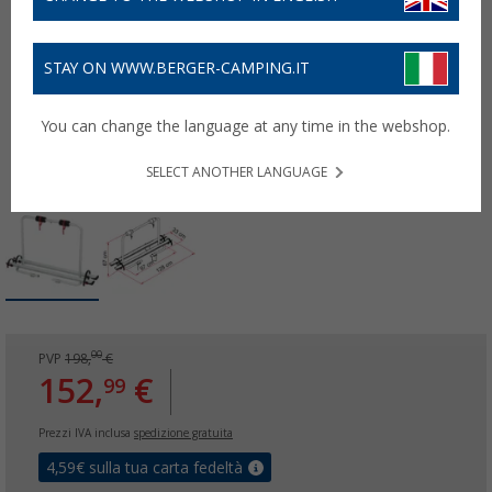
STAY ON WWW.BERGER-CAMPING.IT
You can change the language at any time in the webshop.
SELECT ANOTHER LANGUAGE
00
PVP
198,
€
152,
€
99
Prezzi IVA inclusa
spedizione gratuita
4,59
€ sulla tua carta fedeltà