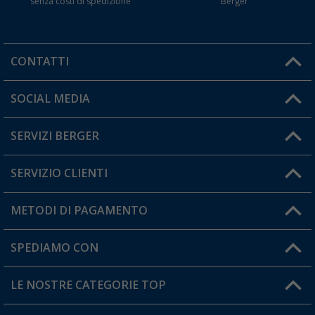
senza costi di spedizione
Berger
CONTATTI
Orari di apertura del servizio:
SOCIAL MEDIA
Lun. - Ven.: 08:00 - 17:00
SERVIZI BERGER
Hai una domanda?
SERVIZIO CLIENTI
Diventare rivenditori
Il mio Account
METODI DI PAGAMENTO
Informazioni sulla spedizione
I miei Preferiti
Resi
SPEDIAMO CON
Carta fedeltà Berger
Stato del mio ordine
LE NOSTRE CATEGORIE TOP
FAQ e Contatti