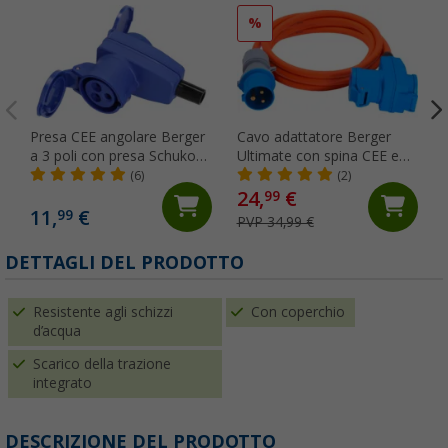
%
Presa CEE angolare Berger
Cavo adattatore Berger
a 3 poli con presa Schuko
Ultimate con spina CEE e
integrata
presa angolare CEE e
(6)
(2)
schuko incorporate 5 m
24,
€
99
11,
€
99
PVP 34,99 €
DETTAGLI DEL PRODOTTO
Resistente agli schizzi
Con coperchio
d’acqua
Scarico della trazione
integrato
DESCRIZIONE DEL PRODOTTO