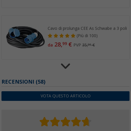
Cavo di prolunga CEE As Schwabe a 3 poli
(
Più di
100)
28,
€
99
da
PVP
35,
€
99
Coperchio di ricambio Haba per articolo 14
RECENSIONI
(58)
(63)
5,
€
99
VOTA QUESTO ARTICOLO
PVP
6,
€
99