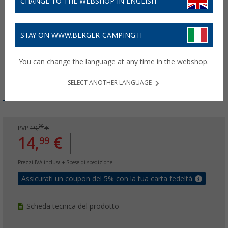
CHANGE TO THE WEBSHOP IN ENGLISH
STAY ON WWW.BERGER-CAMPING.IT
You can change the language at any time in the webshop.
SELECT ANOTHER LANGUAGE
99
PVP
19,
€
14,
€
99
Prezzi IVA inclusa
+ Spese di spedizione
Assicurati un coupon del 5% con la tua carta fedeltà
Scheda tecnica del prodotto