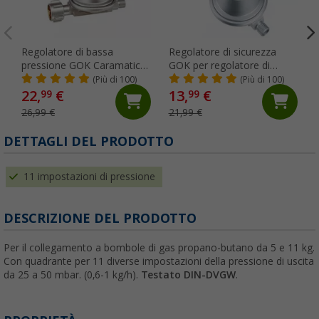
Regolatore di bassa
Regolatore di sicurezza
pressione GOK Caramatic
GOK per regolatore di
BasicOne 30 mbar senza
pressione del gas per
(Più di 100)
(Più di 100)
manometro 0,8 kg/h
veicoli 50 mbar
22,
€
13,
€
99
99
26,99 €
21,99 €
DETTAGLI DEL PRODOTTO
11 impostazioni di pressione
DESCRIZIONE DEL PRODOTTO
Per il collegamento a bombole di gas propano-butano da 5 e 11 kg.
Con quadrante per 11 diverse impostazioni della pressione di uscita
da 25 a 50 mbar. (0,6-1 kg/h).
Testato DIN-DVGW
.