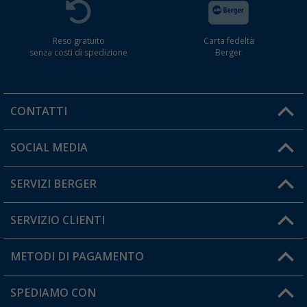
Reso gratuito
Carta fedeltà
senza costi di spedizione
Berger
CONTATTI
Orari di apertura del servizio:
SOCIAL MEDIA
Lun. - Ven.: 08:00 - 17:00
SERVIZI BERGER
Hai una domanda?
SERVIZIO CLIENTI
Diventare rivenditori
Il mio Account
METODI DI PAGAMENTO
Informazioni sulla spedizione
I miei Preferiti
Resi
SPEDIAMO CON