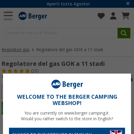
Aperti tutto Agosto!
Regolatori gas
Regolatore del gas GOK a 11 stadi
Regolatore del gas GOK a 11 stadi
(25)
Articolo n: 112730
-11%
WELCOME TO THE BERGER CAMPING
WEBSHOP!
You are currently on www.berger-camping.it.
Would you rather switch to the store in English?