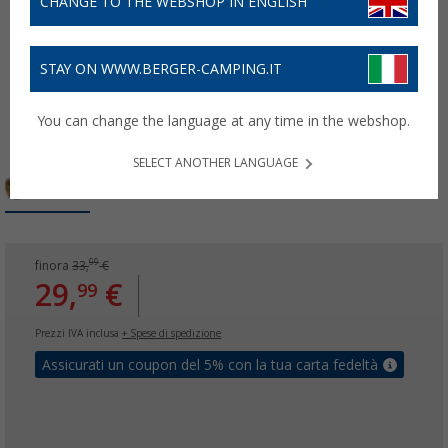
CHANGE TO THE WEBSHOP IN ENGLISH
STAY ON WWW.BERGER-CAMPING.IT
You can change the language at any time in the webshop.
SELECT ANOTHER LANGUAGE
99
finora
33,
€
29,
€
99
Prezzi IVA inclusa
+ Spese di spedizione
Assicurati un coupon del 5% con la tua carta fedeltà