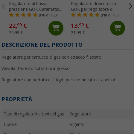
Regolatore di bassa
Regolatore di sicurezza
pressione GOK Caramatic
GOK per regolatore di
BasicOne 30 mbar senza
pressione del gas per
(Più di 100)
(Più di 100)
manometro 0,8 kg/h
veicoli 50 mbar
22,
€
13,
€
99
99
26,99 €
21,99 €
DESCRIZIONE DEL PRODOTTO
Regolatore per cartucce di gas con attacco filettato
Valvola d'arresto sul lato d'ingresso.
Regolatore con portata di 1 kg/h per uso privato all'aperto!
PROPRIETÀ
Tipo di regolatori e tubi del gas
Regolatore