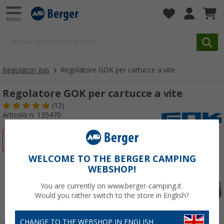
Regolatori gas
Regolatore GOK per cartucce a vite
Regolatore GOK per cartucce a vite
(12)
Articolo n: 135470
-10%
WELCOME TO THE BERGER CAMPING
WEBSHOP!
You are currently on www.berger-camping.it.
Would you rather switch to the store in English?
CHANGE TO THE WEBSHOP IN ENGLISH