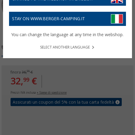
STAY ON WWW.BERGER-CAMPING.IT
You can change the language at any time in the webshop.
SELECT ANOTHER LANGUAGE
99
finora
36,
€
32,
€
99
Prezzi IVA inclusa
+ Spese di spedizione
Assicurati un coupon del 5% con la tua carta fedeltà