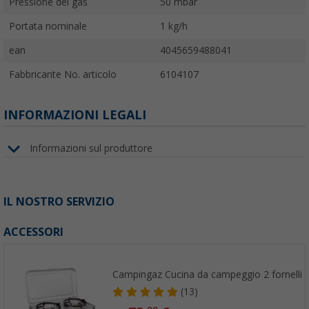
Colore
argento
Pressione del gas
50 mbar
Portata nominale
1 kg/h
ean
4045659488041
Fabbricante No. articolo
6104107
INFORMAZIONI LEGALI
Informazioni sul produttore
IL NOSTRO SERVIZIO
ACCESSORI
Campingaz Cucina da campeggio 2 fornelli a