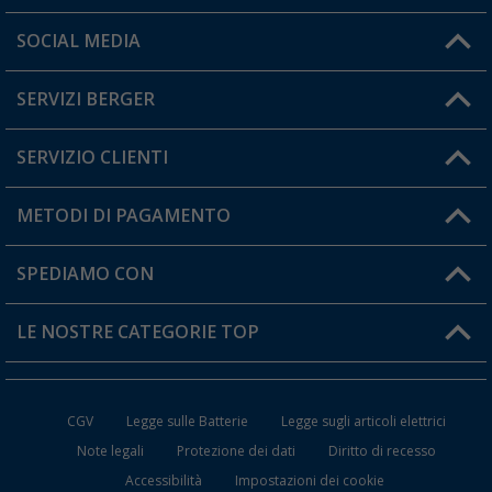
Orari di apertura del servizio:
SOCIAL MEDIA
Lun. - Ven.: 08:00 - 17:00
SERVIZI BERGER
Hai una domanda?
SERVIZIO CLIENTI
Diventare rivenditori
Il mio Account
METODI DI PAGAMENTO
Informazioni sulla spedizione
I miei Preferiti
Resi
SPEDIAMO CON
Carta fedeltà Berger
Stato del mio ordine
LE NOSTRE CATEGORIE TOP
FAQ e Contatti
Accessori per Caravan e Camper
CGV
Legge sulle Batterie
Legge sugli articoli elettrici
WC da Campeggio
Note legali
Protezione dei dati
Diritto di recesso
Accessibilità
Impostazioni dei cookie
Mobili per il Campeggio