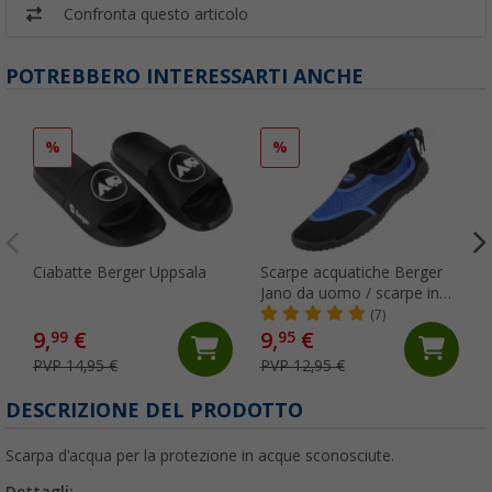
Confronta questo articolo
POTREBBERO INTERESSARTI ANCHE
%
%
Ciabatte Berger Uppsala
Scarpe acquatiche Berger
Jano da uomo / scarpe in
neoprene
(7)
9,
€
9,
€
99
95
PVP 14,95 €
PVP 12,95 €
DESCRIZIONE DEL PRODOTTO
Scarpa d'acqua per la protezione in acque sconosciute.
Dettagli: