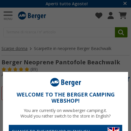
Aperti tutto Agosto!
Scarpe donna
Scarpette in neoprene Berger Beachwalk
Berger Neoprene Pantofole Beachwalk
(89)
Articolo n: 86962028
-89%
WELCOME TO THE BERGER CAMPING
WEBSHOP!
You are currently on www.berger-camping.it.
Would you rather switch to the store in English?