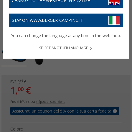
CHANGE TO THE WEBSHOP IN ENGLISH
STAY ON WWW.BERGER-CAMPING.IT
You can change the language at any time in the webshop.
SELECT ANOTHER LANGUAGE
95
PVP
9,
€
1,
€
00
Prezzi IVA inclusa
+ Spese di spedizione
Assicurati un coupon del 5% con la tua carta fedeltà
Colore