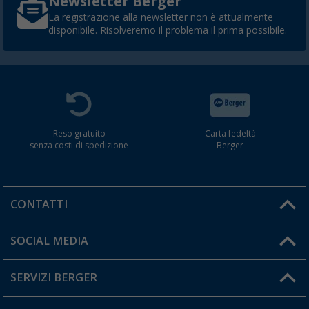
Newsletter Berger
La registrazione alla newsletter non è attualmente
disponibile. Risolveremo il problema il prima possibile.
Reso gratuito
Carta fedeltà
senza costi di spedizione
Berger
CONTATTI
Orari di apertura del servizio:
SOCIAL MEDIA
Lun. - Ven.: 08:00 - 17:00
SERVIZI BERGER
Hai una domanda?