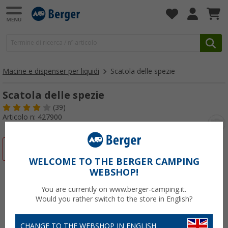
Macine e dispenser per liquidi
Scatola delle spezie
Scatola delle spezie
(39)
Articolo n: 427900
-33%
WELCOME TO THE BERGER CAMPING
WEBSHOP!
You are currently on www.berger-camping.it.
Would you rather switch to the store in English?
CHANGE TO THE WEBSHOP IN ENGLISH