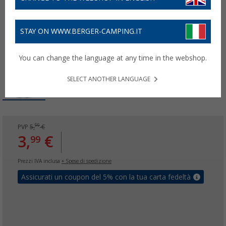
STAY ON WWW.BERGER-CAMPING.IT
You can change the language at any time in the webshop.
SELECT ANOTHER LANGUAGE
99
PVP
5,
€
3,
€
99
Prezzi IVA inclusa
+ Spese di spedizione
Assicurati un coupon del 5% con la tua carta fedeltà