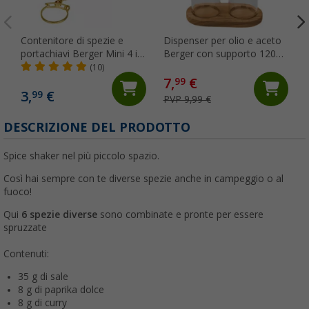
Contenitore di spezie e
Dispenser per olio e aceto
portachiavi Berger Mini 4 in
Berger con supporto 120
1 con sale pepe paprika e
ml
(10)
curry
7,
€
99
3,
€
99
PVP 9,99 €
DESCRIZIONE DEL PRODOTTO
Spice shaker nel più piccolo spazio.
Così hai sempre con te diverse spezie anche in campeggio o al
fuoco!
Qui
6 spezie diverse
sono combinate e pronte per essere
spruzzate
Contenuti:
35 g di sale
8 g di paprika dolce
8 g di curry