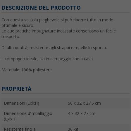
DESCRIZIONE DEL PRODOTTO
Con questa scatola pieghevole si può riporre tutto in modo
ottimale e sicuro.
Le due pratiche impugnature incassate consentono un facile
trasporto.
Di alta qualità, resistente agli strappi e repelle lo sporco.
Il compagno ideale, sia in campeggio che a casa.
Materiale: 100% poliestere
PROPRIETÀ
Dimensioni (LxlxH)
50 x 32 x 27,5 cm
Dimensione d’imballaggio
4 x 32 x 27 cm
(LxlxH)
Resistente fino a
30 kg