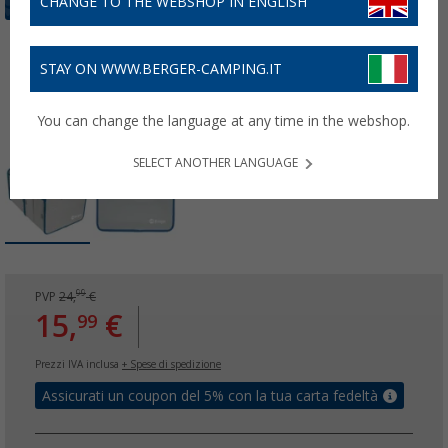
CHANGE TO THE WEBSHOP IN ENGLISH
STAY ON WWW.BERGER-CAMPING.IT
You can change the language at any time in the webshop.
SELECT ANOTHER LANGUAGE
99
PVP
24,
€
15,
€
99
Prezzi IVA inclusa
+ Spese di spedizione
Assicurati un coupon del 5% con la tua carta fedeltà