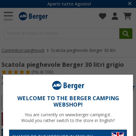
Aperti tutto Agosto!
Contenitori pieghevoli
Scatola pieghevole Berger 30 litri
Scatola pieghevole Berger 30 litri grigio
(
Più di
100)
Esito test:
Ottimo
Articolo n: 274030
WELCOME TO THE BERGER CAMPING
-36%
WEBSHOP!
You are currently on www.berger-camping.it.
Would you rather switch to the store in English?