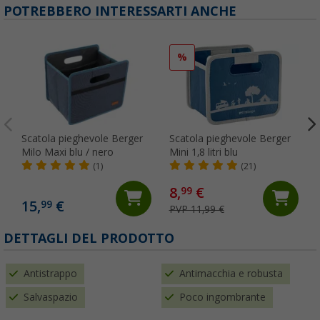
POTREBBERO INTERESSARTI ANCHE
%
Scatola pieghevole Berger
Scatola pieghevole Berger
Milo Maxi blu / nero
Mini 1,8 litri blu
(1)
(21)
8,
€
99
15,
€
99
PVP 11,99 €
(
DETTAGLI DEL PRODOTTO
Antistrappo
Antimacchia e robusta
Salvaspazio
Poco ingombrante