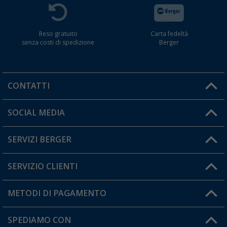
Reso gratuito
Carta fedeltà
senza costi di spedizione
Berger
CONTATTI
Orari di apertura del servizio:
SOCIAL MEDIA
Lun. - Ven.: 08:00 - 17:00
SERVIZI BERGER
Hai una domanda?
SERVIZIO CLIENTI
Diventare rivenditori
Il mio Account
METODI DI PAGAMENTO
Informazioni sulla spedizione
I miei Preferiti
Resi
SPEDIAMO CON