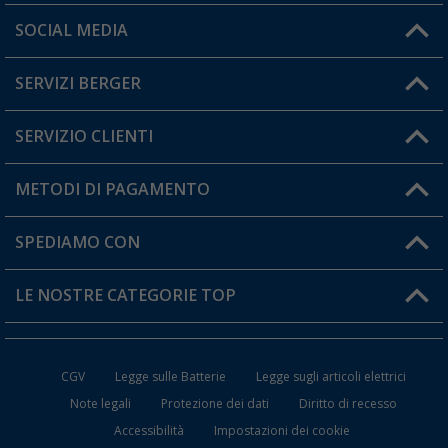
Orari di apertura del servizio:
SOCIAL MEDIA
Lun. - Ven.: 08:00 - 17:00
SERVIZI BERGER
Hai una domanda?
SERVIZIO CLIENTI
Diventare rivenditori
Il mio Account
METODI DI PAGAMENTO
Informazioni sulla spedizione
I miei Preferiti
Resi
SPEDIAMO CON
Carta fedeltà Berger
Stato del mio ordine
LE NOSTRE CATEGORIE TOP
FAQ e Contatti
Accessori per Caravan e Camper
CGV
Legge sulle Batterie
Legge sugli articoli elettrici
WC da Campeggio
Note legali
Protezione dei dati
Diritto di recesso
Accessibilità
Impostazioni dei cookie
Mobili per il Campeggio