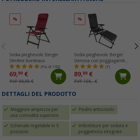
%
%
Sedia pieghevole Berger
Sedia pieghevole Berger
Slimline bordeaux
Genova con poggiagambe
antracite
(Più di 100)
(7)
69,
€
89,
€
99
99
PVP 99,99 €
PVP 109,- €
DETTAGLI DEL PRODOTTO
Maggiore ampiezza per
Piedini antiscivolo
una comodità superiore
Schienale regolabile in 5
Imbottiture per seduta e
posizioni
poggiatesta integrate