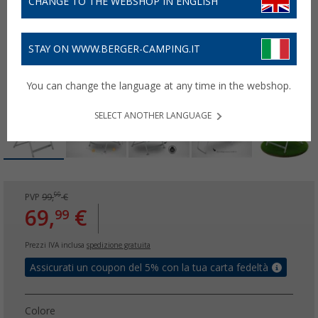
CHANGE TO THE WEBSHOP IN ENGLISH
STAY ON WWW.BERGER-CAMPING.IT
You can change the language at any time in the webshop.
SELECT ANOTHER LANGUAGE
99
PVP
99,
€
69,
€
99
Prezzi IVA inclusa
spedizione gratuita
Assicurati un coupon del 5% con la tua carta fedeltà
Colore