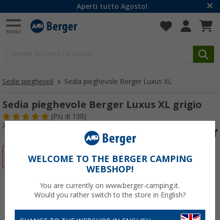
Aperti tutto Agosto!
Sedie pieghevoli
Sedia pieghevole Berger Luxus XL
Sedia pieghevole Berger Luxus XL grigio
(
Più di
100)
Articolo n: 729730
-30%
WELCOME TO THE BERGER CAMPING
WEBSHOP!
You are currently on www.berger-camping.it.
Would you rather switch to the store in English?