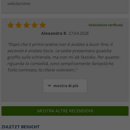
Elementi di giunzione Berger per poggiaga
valutazione.
(4)
2,
€
99
Valutazione verificata
Altre versioni disponibili
Alexandra R.
27.04.2026
"Dopo che il primo ordine non è andato a buon fine, il
secondo è andato liscio. Le sedie presentano qualche
graffio sullo schienale, ma non mi dà fastidio. Per quanto
riguarda la comodità, sono semplicemente fantastiche.
Tutto sommato, lo rifarei volentieri."
mostra di più
MOSTRA ALTRE RECENSIONI
ZULETZT BESUCHT