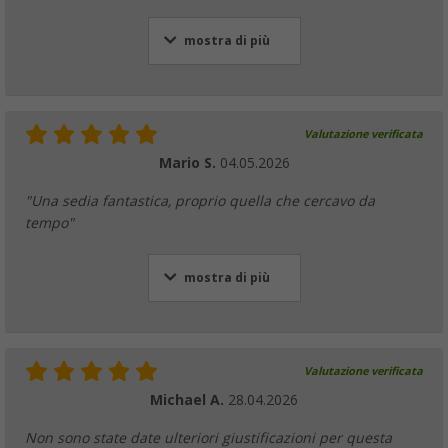
2,
€
mostra di più
Rialzo per sedia Berger per bambini dai 3 an
Valutazione verificata
(8)
Mario S.
04.05.2026
17,
€
99
PVP
19,
€
99
"Una sedia fantastica, proprio quella che cercavo da
tempo"
mostra di più
Borsa Berger per il trasporto di quattro sed
(13)
22,
€
99
PVP
34,
€
99
Valutazione verificata
Michael A.
28.04.2026
Non sono state date ulteriori giustificazioni per questa