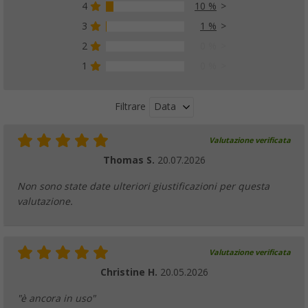
4
10 %
3
1 %
Tavolo da campeggio Berger Ivalo 2 115 x 
(
Più di
100)
2
0 %
74,
€
99
1
0 %
PVP
109,
€
00
Data
Filtrare
Valutazione verificata
Set di tappi in plastica Berger per sedie 22
Thomas S.
20.07.2026
2,
€
99
solo
Non sono state date ulteriori giustificazioni per questa
Altre versioni disponibili
valutazione.
Valutazione verificata
Set di tappi in plastica Berger per sedie 2 pe
Christine H.
20.05.2026
(3)
"è ancora in uso"
99