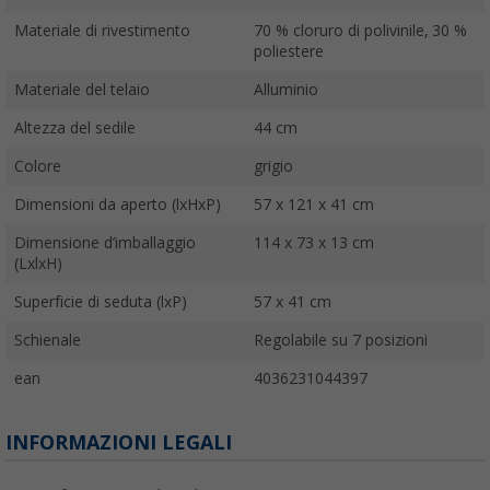
Materiale di rivestimento
70 % cloruro di polivinile, 30 %
poliestere
Materiale del telaio
Alluminio
Altezza del sedile
44 cm
Colore
grigio
Dimensioni da aperto (lxHxP)
57 x 121 x 41 cm
Dimensione d’imballaggio
114 x 73 x 13 cm
(LxlxH)
Superficie di seduta (lxP)
57 x 41 cm
Schienale
Regolabile su 7 posizioni
ean
4036231044397
INFORMAZIONI LEGALI