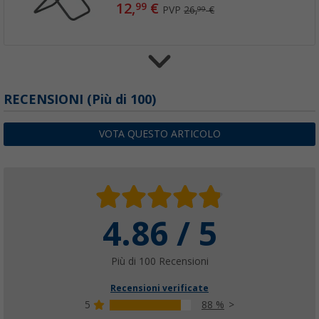
12,
€
99
PVP
26,
€
99
Poggiagambe Berger Iseo Luxus XL per sed
RECENSIONI
(
Più di
100)
(59)
24,
€
99
VOTA QUESTO ARTICOLO
PVP
39,
€
99
4.86 / 5
Poggiatesta Berger Iseo per lettini e sedie
(40)
5,
€
99
Più di 100 Recensioni
da
PVP
14,
€
99
Recensioni verificate
5
88 %