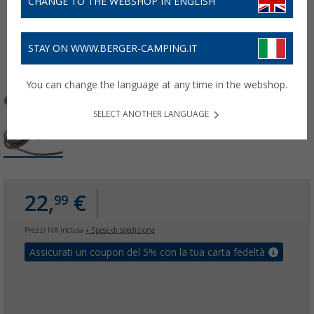
CHANGE TO THE WEBSHOP IN ENGLISH
STAY ON WWW.BERGER-CAMPING.IT
You can change the language at any time in the webshop.
SELECT ANOTHER LANGUAGE
22,
€
99
Prezzi IVA inclusa
+ Spese di spedizione
Assicurati un coupon del 5% con la tua carta fedeltà