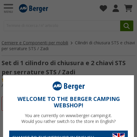
Cerniere e Componenti per mobili
Cilindri di chiusura STS e chiavi
per serrature STS / Zadi
Set di 1 cilindro di chiusura e 2 chiavi STS
per serrature STS / Zadi
(34)
Articolo n: 102730
WELCOME TO THE BERGER CAMPING
-25%
WEBSHOP!
You are currently on www.berger-camping.it.
Would you rather switch to the store in English?