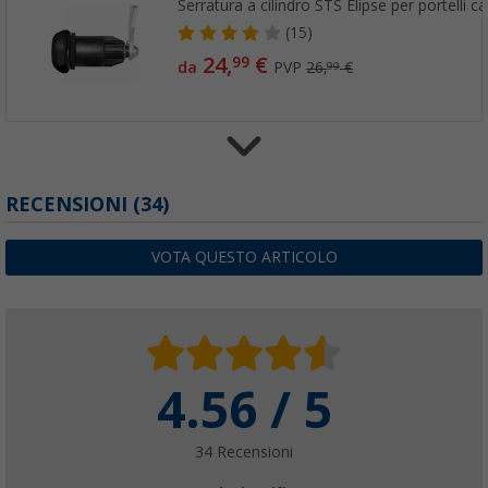
Serratura a cilindro STS Elipse per portelli 
(15)
24,
€
99
da
PVP
26,
€
99
Serratura a torsione ellittica STS Elipse
RECENSIONI
(34)
(2)
26,
€
99
VOTA QUESTO ARTICOLO
4.56 / 5
Sonax SX90 Plus olio multifunzione con Eas
7,
€
99
PVP
9,
€
99
34 Recensioni