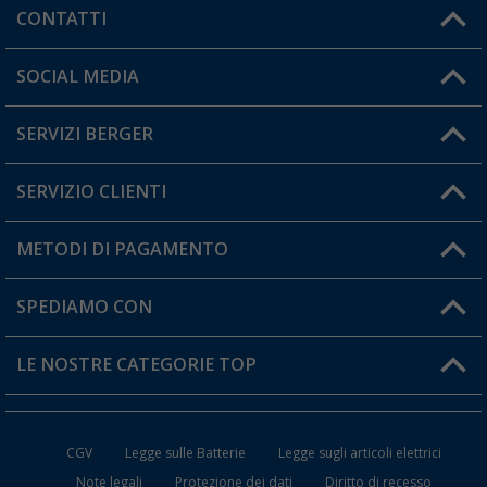
CONTATTI
Orari di apertura del servizio:
SOCIAL MEDIA
Lun. - Ven.: 08:00 - 17:00
SERVIZI BERGER
Hai una domanda?
SERVIZIO CLIENTI
Diventare rivenditori
Il mio Account
METODI DI PAGAMENTO
Informazioni sulla spedizione
I miei Preferiti
Resi
SPEDIAMO CON
Carta fedeltà Berger
Stato del mio ordine
LE NOSTRE CATEGORIE TOP
FAQ e Contatti
Accessori per Caravan e Camper
CGV
Legge sulle Batterie
Legge sugli articoli elettrici
WC da Campeggio
Note legali
Protezione dei dati
Diritto di recesso