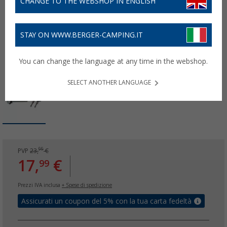
CHANGE TO THE WEBSHOP IN ENGLISH
STAY ON WWW.BERGER-CAMPING.IT
You can change the language at any time in the webshop.
SELECT ANOTHER LANGUAGE
99
PVP
23,
€
17,
€
99
Prezzi IVA inclusa
+ Spese di spedizione
Assicurati un coupon del 5% con la tua carta fedeltà