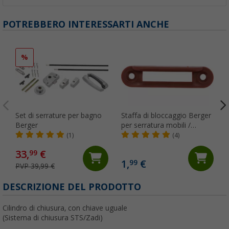
POTREBBERO INTERESSARTI ANCHE
%
Set di serrature per bagno
Staffa di bloccaggio Berger
Berger
per serratura mobili /
toilette
(1)
(4)
33,
€
99
1,
€
99
PVP 39,99 €
(
DESCRIZIONE DEL PRODOTTO
Cilindro di chiusura, con chiave uguale
(Sistema di chiusura STS/Zadi)