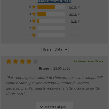
Recensioni verificate
5
62 %
4
32 %
3
6 %
2
0 %
1
0 %
Data
Filtrare
Valutazione verificata
Bruno J.
23.06.2026
"Purtroppo questi cilindri di chiusura non sono compatibili
come ricambi per una roulotte Bürstner di vecchia
generazione. Per questo motivo si è fatto ricorso al diritto
di recesso."
mostra di più