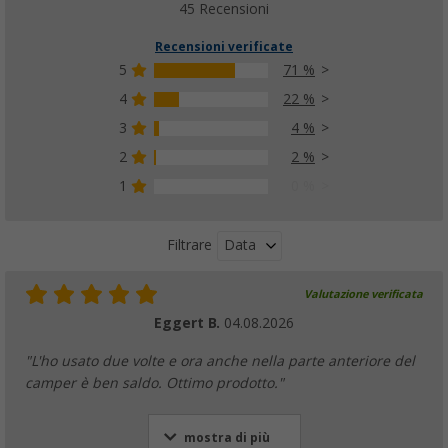
6,
€
99
45 Recensioni
da
PVP
8,
€
99
Recensioni verificate
5
71 %
4
22 %
3
4 %
Set da 4 piastre di supporto Berger Jack Pa
(
Più di
100)
2
2 %
14,
€
99
1
0 %
Data
Filtrare
Valutazione verificata
Eggert B.
04.08.2026
"L'ho usato due volte e ora anche nella parte anteriore del
camper è ben saldo. Ottimo prodotto."
mostra di più