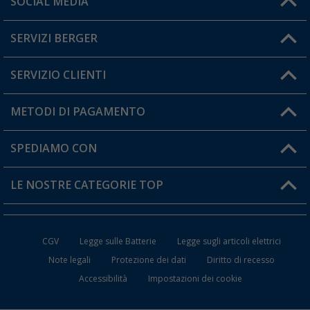
SOCIAL MEDIA
Lun. - Ven.: 08:00 - 17:00
SERVIZI BERGER
Hai una domanda?
SERVIZIO CLIENTI
Diventare rivenditori
Il mio Account
METODI DI PAGAMENTO
Informazioni sulla spedizione
I miei Preferiti
Resi
SPEDIAMO CON
Carta fedeltà Berger
Stato del mio ordine
LE NOSTRE CATEGORIE TOP
FAQ e Contatti
Accessori per Caravan e Camper
CGV
Legge sulle Batterie
Legge sugli articoli elettrici
WC da Campeggio
Note legali
Protezione dei dati
Diritto di recesso
Accessibilità
Impostazioni dei cookie
Mobili per il Campeggio