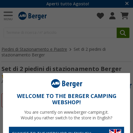
Aperti tutto Agosto!
Piedini di Stazionamento e Piastre
Set di 2 piedini di
stazionamento Berger
Set di 2 piedini di stazionamento Berger
(45)
Articolo n: 058212
WELCOME TO THE BERGER CAMPING
-44%
WEBSHOP!
You are currently on www.berger-camping.it.
Would you rather switch to the store in English?