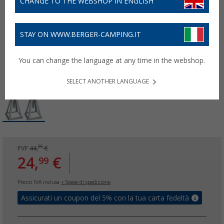
CHANGE TO THE WEBSHOP IN ENGLISH
STAY ON WWW.BERGER-CAMPING.IT
You can change the language at any time in the webshop.
SELECT ANOTHER LANGUAGE
99
PVP
44,
€
24,
€
99
Prezzi IVA inclusa
+ Spese di spedizione
Assicurati un coupon del 5% con la tua carta fedeltà