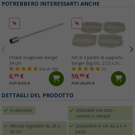
POTREBBERO INTERESSARTI ANCHE
%
%
Chiave esagonale Berger
Set di 4 piedini di supporto
34 cm
Berger Big XXL 27,5 x 21
cm
(Più di 100)
(7)
6,
€
59,
€
99
99
PVP 8,99 €
PVP 89,99 €
DETTAGLI DEL PRODOTTO
In alluminio
Utilizzabili con tutti i
caravan e camper
Altezza regolabile da 28 a
Disponibile in set da 2 o 4
43 cm
pezzi