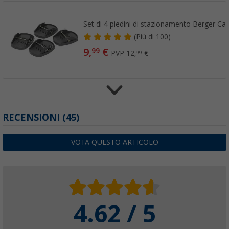
Set di 4 piedini di stazionamento Berger Ca
(
Più di
100)
9,
€
99
PVP
12,
€
99
Livella a bolla Haba magnetica
RECENSIONI
(45)
(18)
5,
€
99
VOTA QUESTO ARTICOLO
7,
€
99
4.62 / 5
Chiave esagonale Berger
(
Più di
100)