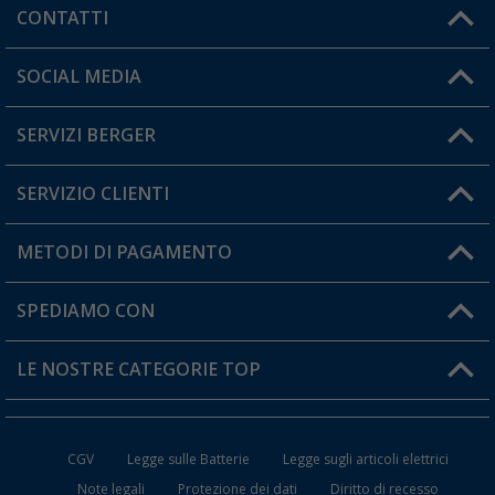
CONTATTI
Orari di apertura del servizio:
SOCIAL MEDIA
Lun. - Ven.: 08:00 - 17:00
SERVIZI BERGER
Hai una domanda?
SERVIZIO CLIENTI
Diventare rivenditori
Il mio Account
METODI DI PAGAMENTO
Informazioni sulla spedizione
I miei Preferiti
Resi
SPEDIAMO CON
Carta fedeltà Berger
Stato del mio ordine
LE NOSTRE CATEGORIE TOP
FAQ e Contatti
Accessori per Caravan e Camper
CGV
Legge sulle Batterie
Legge sugli articoli elettrici
WC da Campeggio
Note legali
Protezione dei dati
Diritto di recesso