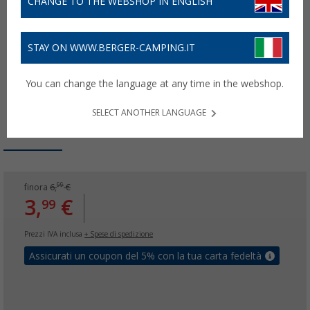
CHANGE TO THE WEBSHOP IN ENGLISH
STAY ON WWW.BERGER-CAMPING.IT
You can change the language at any time in the webshop.
SELECT ANOTHER LANGUAGE
99
finora
6,
€
3,
€
99
Prezzi IVA inclusa
+ Spese di spedizione
Assicurati un coupon del 5% con la tua carta fedeltà