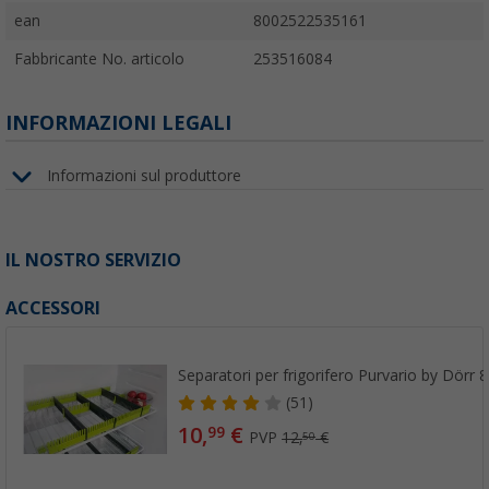
ean
8002522535161
Fabbricante No. articolo
253516084
INFORMAZIONI LEGALI
Informazioni sul produttore
IL NOSTRO SERVIZIO
ACCESSORI
Separatori per frigorifero Purvario by Dörr 8
(51)
10,
€
99
PVP
12,
€
50