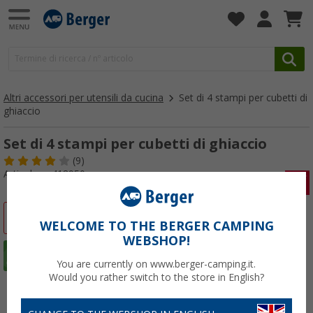
Altri accessori per utensili da cucina
Set di 4 stampi per cubetti di
ghiaccio
Set di 4 stampi per cubetti di ghiaccio
(9)
Articolo n: 418950
-42%
WELCOME TO THE BERGER CAMPING
WEBSHOP!
You are currently on www.berger-camping.it.
Would you rather switch to the store in English?