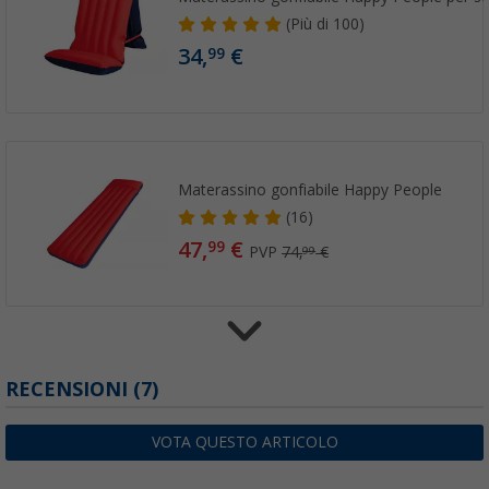
(
Più di
100)
34,
€
99
Materassino gonfiabile Happy People
(16)
47,
€
99
PVP
74,
€
99
Materasso gonfiabile Happy People con cus
RECENSIONI
(7)
(16)
34,
€
99
VOTA QUESTO ARTICOLO
PVP
40,
€
99