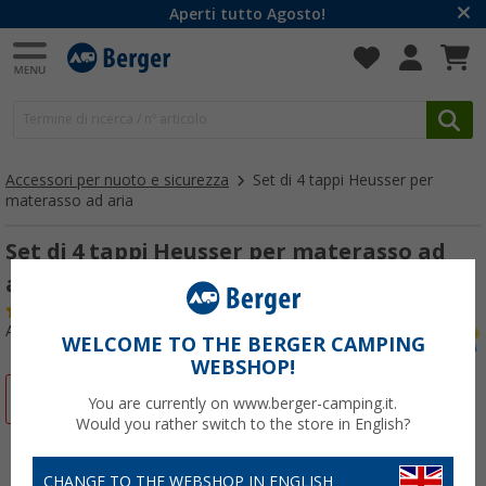
Aperti tutto Agosto!
Accessori per nuoto e sicurezza
Set di 4 tappi Heusser per
materasso ad aria
Set di 4 tappi Heusser per materasso ad
aria
(7)
Articolo n: 830480
WELCOME TO THE BERGER CAMPING
WEBSHOP!
-33%
You are currently on www.berger-camping.it.
Would you rather switch to the store in English?
CHANGE TO THE WEBSHOP IN ENGLISH