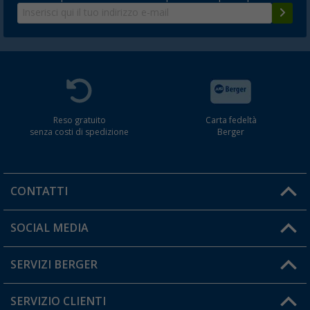
Reso gratuito
Carta fedeltà
senza costi di spedizione
Berger
CONTATTI
Orari di apertura del servizio:
SOCIAL MEDIA
Lun. - Ven.: 08:00 - 17:00
SERVIZI BERGER
Hai una domanda?
SERVIZIO CLIENTI
Diventare rivenditori