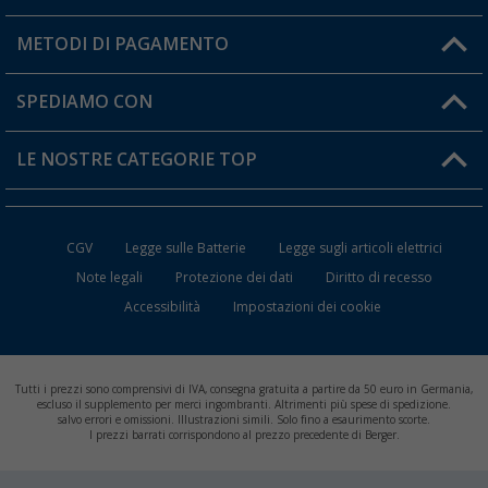
Il mio Account
METODI DI PAGAMENTO
Informazioni sulla spedizione
I miei Preferiti
Resi
SPEDIAMO CON
Carta fedeltà Berger
Stato del mio ordine
LE NOSTRE CATEGORIE TOP
FAQ e Contatti
Accessori per Caravan e Camper
CGV
Legge sulle Batterie
Legge sugli articoli elettrici
WC da Campeggio
Note legali
Protezione dei dati
Diritto di recesso
Accessibilità
Impostazioni dei cookie
Mobili per il Campeggio
Frigo Portatili
Tutti i prezzi sono comprensivi di IVA, consegna gratuita a partire da 50 euro in Germania,
Climatizzatori per Camper
escluso il supplemento per merci ingombranti. Altrimenti più spese di spedizione.
salvo errori e omissioni. Illustrazioni simili. Solo fino a esaurimento scorte.
I prezzi barrati corrispondono al prezzo precedente di Berger.
Batterie