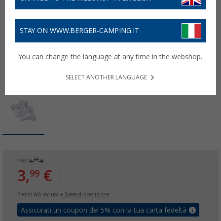
STAY ON WWW.BERGER-CAMPING.IT
You can change the language at any time in the webshop.
SELECT ANOTHER LANGUAGE
99
PVP
5,
€
3,
€
99
Prezzi IVA inclusa
+ Spese di spedizione
Assicurati un coupon del 5% con la tua carta fedeltà