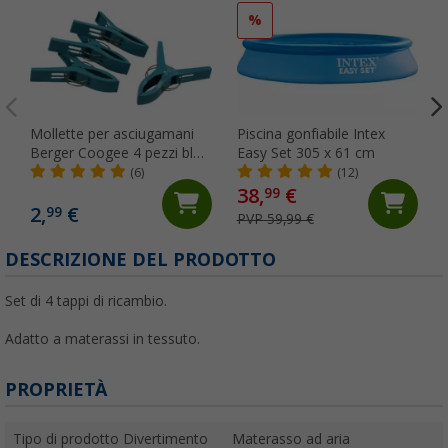
%
Mollette per asciugamani
Piscina gonfiabile Intex
Berger Coogee 4 pezzi blu
Easy Set 305 x 61 cm
chiaro
(6)
(12)
38,
€
99
2,
€
99
PVP 59,99 €
DESCRIZIONE DEL PRODOTTO
Set di 4 tappi di ricambio.
Adatto a materassi in tessuto.
PROPRIETÀ
Tipo di prodotto Divertimento
Materasso ad aria